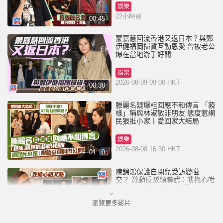
娛樂
22小時前
00:45
蒙嘉慧回流香港又返日本？與鄭
伊健福岡掃貨互動恩愛 曾被老公
爆在當地游手好閒
娛樂
2026-08-09 09:00 HKT
00:38
滕麗名疑爆粗回應不和傳言 「藐
樣」稱與林淑敏非朋友 態度惹網
民狠批小家丨愛回家大結局
娛樂
2026-08-08 16:30 HKT
01:10
陳錦鴻保護自閉兒受訪變嗌
交？ 激動反駁顏聯武：我擔心咁
又點 網民批主持咄咄逼人
瀏覽更多影片
娛樂
2026-08-08 09:00 HKT
01:20