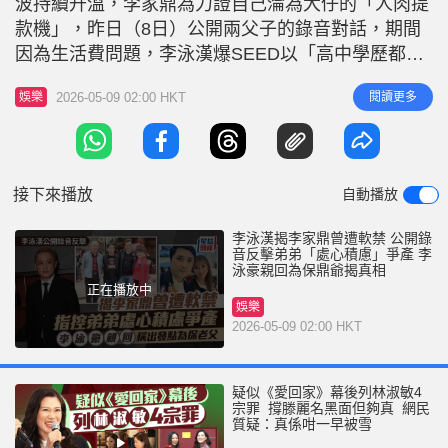
波持續升溫，李家鼎為力證自己淪為大仔的「人肉提
r
e
i
款機」，昨日（8日）公開兩父子的錄音對話，期間
n
因為生活費問題，李泳漢爆SEED以「高中學歷都
冇」為由理直氣壯繼續做無業漢，其後李泳豪接受
g
2026-05-09 02:00 HKT
閱讀更多
娛樂
《星島頭條》獨家訪問，他表示已全面接管父親事
T
務，保障其財產以安享晚年，目前爸爸已沒有再提供
i
金錢給哥哥，他認為父親「做得啱」：「應該要養返
m
佢，點形容哥哥？唔comment佢。
接下來播放
自動播放
e
李泳漢揭李家鼎曾遭軟禁 公開錄
音反擊弟弟「處心積慮」爭產 李
泳豪親回為保鼎爺揭真相
正在播放中
娛樂
2026-05-09 02:00 HKT
疑似《愛回家》幕後列林淑敏4
宗罪 撐滕麗名黑面但夠真 網民
質疑：真係咁一早被雪