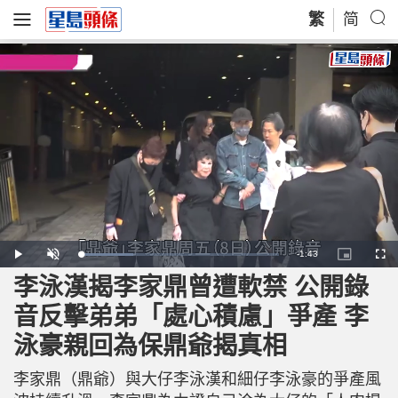
繁
简
R
-
1:43
L
P
U
P
F
o
l
n
i
u
a
a
m
c
l
李泳漢揭李家鼎曾遭軟禁 公開錄
e
d
y
u
t
l
e
t
u
s
d
e
r
c
m
音反擊弟弟「處心積慮」爭產 李
:
e
r
2
-
e
6
i
e
a
.
泳豪親回為保鼎爺揭真相
n
n
9
-
5
P
i
%
i
c
李家鼎（鼎爺）與大仔李泳漢和細仔李泳豪的爭產風
t
n
u