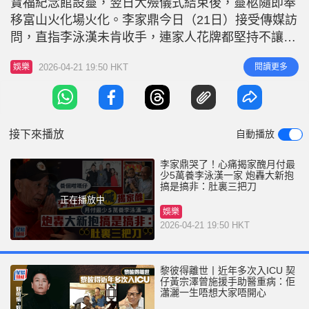
寶福紀念館設靈，翌日大殮儀式結束後，靈柩隨即奉
r
e
i
移富山火化場火化。李家鼎今日（21日）接受傳媒訪
n
問，直指李泳漢未肯收手，連家人花牌都堅持不讓弟
婦Anges名字出現，李家鼎目前只寄望前妻的喪禮可
g
2026-04-21 19:50 HKT
閱讀更多
娛樂
以安然進行︰「豪仔叫我到時跟住佢，唔好同佢（李
T
泳漢）嘈，有咩就行開。因為我身體都唔好。」李家
i
鼎還稱與李泳豪一家缺席解穢酒。 李家鼎一直供養
m
大仔一家五口 李家鼎在訪
接下來播放
自動播放
e
李家鼎哭了！心痛揭家醜月付最
少5萬養李泳漢一家 炮轟大新抱
搞是搞非：肚裏三把刀
正在播放中
娛樂
2026-04-21 19:50 HKT
黎彼得離世丨近年多次入ICU 契
仔黃宗澤曾施援手助醫重病：佢
瀟灑一生唔想大家唔開心