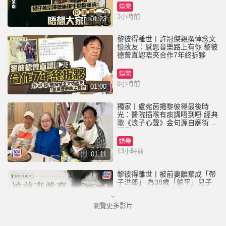
娛樂
3小時前
01:23
黎彼得離世丨許冠傑親撰悼念文
憶故友：感恩音樂路上有你 黎彼
德曾直認唔夾合作7年終拆夥
娛樂
8小時前
01:00
獨家丨盧宛茵揭黎彼得最後時
光：醫院插喉有痰講唔到嘢 經典
歌《浪子心聲》金句源自廟街睇
相佬
娛樂
13小時前
01:11
黎彼得離世丨被前妻離棄成「帶
子洪郎」 為38歲「躺平」兒子
還債多年 曾盼尋伴侶度晚年
瀏覽更多影片
娛樂
20小時前
00:45