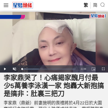
繁
简
R
-
1:34
L
P
U
P
F
o
l
n
i
u
a
a
m
c
l
李家鼎哭了！心痛揭家醜月付最
e
d
y
u
t
l
e
t
u
s
d
e
r
c
m
少5萬養李泳漢一家 炮轟大新抱搞
:
e
r
3
-
e
1
i
e
a
.
是搞非：肚裏三把刀
n
n
7
-
0
P
i
%
i
c
李家鼎（鼎爺）前妻施明的喪禮將於4月22日於大圍
t
n
u