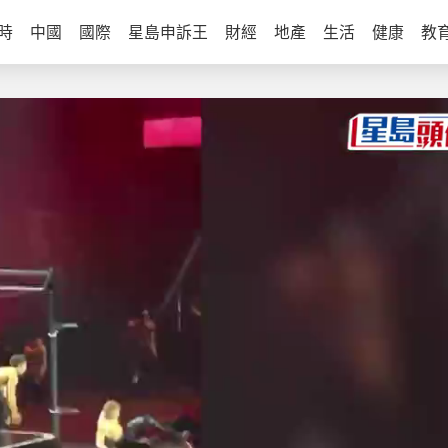
時
中國
國際
星島申訴王
財經
地產
生活
健康
教