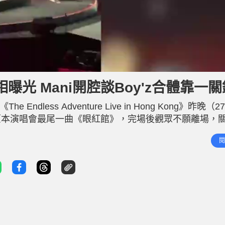
L
o
a
d
光 Mani開腔談Boy'z合體靠一
e
d
:
1
less Adventure Live in Hong Kong》昨晚（2
0
0
.
原本演唱會最尾一曲《眼紅館》，完場後觀眾不願離場，
0
0
續唱。 關智斌背部著地重摔落地沒有受傷 關智斌在其中
%
閱
架上背部著地重摔落