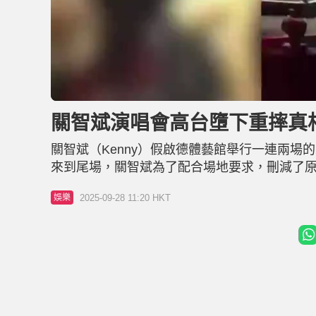
U
n
m
u
關智斌演唱會高台墮下重摔真相曝
t
e
關智斌（Kenny）假啟德體藝館舉行一連兩場的《The End
來到尾場，關智斌為了配合場地要求，刪減了
唯有再上台解釋，因場地所限，下次再與大家繼
2025-09-28 11:20 HKT
娛樂
難度表演環節，他意外失手從約1.5米高的健身