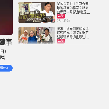
黎彼得離世丨許冠傑親
撰悼念文憶故友：感恩
音樂路上有你 黎彼德曾
直認唔夾合作7年終拆夥
娛樂
01:00
23小時前
獨家丨盧宛茵揭黎彼得
最後時光：醫院插喉有
痰講唔到嘢 經典歌《浪
子心聲》金句源自廟街
關鍵事
娛樂
睇相佬
01:11
2026-08-06 07:00 HKT
7日）
黎彼得離世丨被前妻離
關智斌
棄成「帶子洪郎」 為38
歲「躺平」兒子還債多
一個高
年 曾盼尋伴侶度晚年
娛樂
讀更多
00:45
2026-08-05 23:55 HKT
獨家丨黎彼得因病離世
享年76歲 鍾志光揭3月時
已中風 被封「鬼馬詞
人」與許冠傑多合作
娛樂
01:23
2026-08-05 22:57 HKT
王菲20歲細女李嫣近照
流出 經歷4次手術已除兔