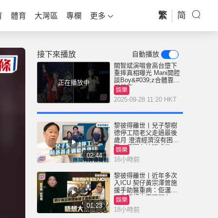
繁
简
育
體育
大灣區
專欄
更多
接下來播放
自動播放
關智斌演唱會高台墮下
重摔真相曝光 Mani開腔
談Boy&#039;z合體靠一
正在播放中
關鍵事
娛樂
2025-09-28 11:20 HKT
黎彼得離世丨兒子黎樹
德停工陪老父走過最後
歲月 澄清經濟沒有困
難：傳聞有誇張成份
娛樂
02:44
16小時前
黎彼得離世丨近年多次
入ICU 契仔黃宗澤曾施
援手助醫重病：佢瀟灑
一生唔想大家唔開心
娛樂
01:23
18小時前