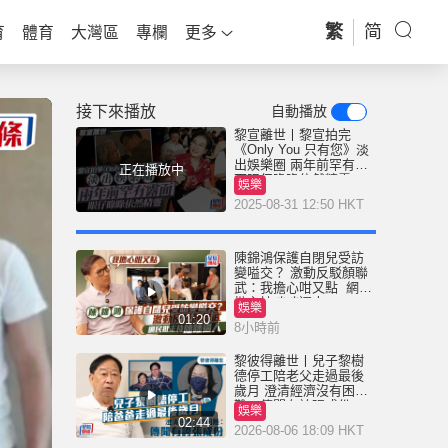
繁
简
育
體育
大灣區
專欄
更多
接下來播放
自動播放
黎宣離世丨黎宣拍完
《Only You 只有您》淡
出娛樂圈 兩年前罕有露
正在播放中
面眼仔睩睩依然精靈
娛樂
2025-08-31 12:50 HKT
陳錦鴻保護自閉兒受訪
變嗌交？ 激動反駁顏聯
武：我擔心咁又點 網民
批主持咄咄逼人
娛樂
01:20
8小時前
黎彼得離世丨兒子黎樹
德停工陪老父走過最後
歲月 澄清經濟沒有困
難：傳聞有誇張成份
娛樂
02:44
2026-08-06 18:09 HKT