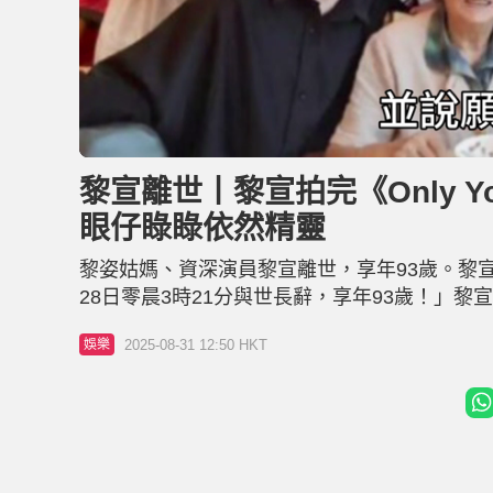
L
U
o
n
a
m
d
u
黎宣離世丨黎宣拍完《Only 
e
t
d
e
:
眼仔睩睩依然精靈
6
3
.
0
黎姿姑媽、資深演員黎宣離世，享年93歲。黎
0
%
28日零晨3時21分與世長辭，享年93歲！」
圈的黎姿（現名馬黎珈而）是她的姪女，早於上世紀5
2025-08-31 12:50 HKT
娛樂
淡出娛樂圈。 淡出多年的黎宣專心享受家庭生活