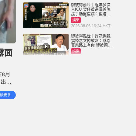
黎彼得離世丨近年多次
入ICU 契仔黃宗澤曾施
援手助醫重病：佢瀟灑
一生唔想大家唔開心
娛樂
01:23
2026-08-06 16:24 HKT
黎彼得離世丨許冠傑親
撰悼念文憶故友：感恩
音樂路上有你 黎彼德曾
直認唔夾合作7年終拆夥
露面
娛樂
01:00
2026-08-06 11:37 HKT
獨家丨盧宛茵揭黎彼得
最後時光：醫院插喉有
8月
痰講唔到嘢 經典歌《浪
子心聲》金句源自廟街
淡出娛
娛樂
睇相佬
01:11
2026-08-06 07:00 HKT
有您》便
讀更多
黎彼得離世丨被前妻離
棄成「帶子洪郎」 為38
歲「躺平」兒子還債多
年 曾盼尋伴侶度晚年
娛樂
00:45
2026-08-05 23:55 HKT
獨家丨黎彼得因病離世
享年76歲 鍾志光揭3月時