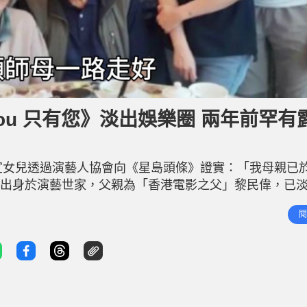
You 只有您》淡出娛樂圈 兩年前罕有
宣女兒透過演藝人協會向《星島頭條》證實：「我母親已於
黎宣出身於演藝世家，父親為「香港電影之父」黎民偉，已
0年代已活躍影壇，自2010年拍完《Only You 只
閱
， 對上一次現身，已經是2019年，當時黎宣