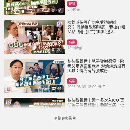
娛樂
5小時前
01:10
陳錦鴻保護自閉兒受訪變嗌
交？ 激動反駁顏聯武：我擔心咁
又點 網民批主持咄咄逼人
娛樂
13小時前
01:20
黎彼得離世丨兒子黎樹德停工陪
老父走過最後歲月 澄清經濟沒有
困難：傳聞有誇張成份
娛樂
2026-08-06 18:09 HKT
02:44
黎彼得離世丨近年多次入ICU 契
仔黃宗澤曾施援手助醫重病：佢
瀟灑一生唔想大家唔開心
瀏覽更多影片
娛樂
2026-08-06 16:24 HKT
01:23