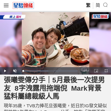
繁
简
R
-
1:03
L
P
U
P
F
o
l
n
i
u
a
a
m
c
l
張曦雯傳分手｜5月最後一次提男
e
d
y
u
t
l
e
t
u
s
d
e
r
c
m
友 8字洩露甩拖端倪 Mark背景
:
e
r
4
-
e
7
i
e
a
.
猛料屬總裁級人馬
n
n
0
-
7
P
i
%
i
c
現年35歲，TVB力捧花旦張曦雯，近日於IG發文疑似
t
n
u