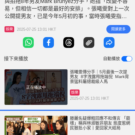
與拍拖8年男友Mark Brunyez分手，她指「改變不容
r
e
i
易，但相信一切都是最好的安排」。張曦雯對上一次
n
公開提男友，已是今年5月初的事，當時張曦雯指男
友於自己生日前夕都要到美國工作，當時更提及為配
g
2025-07-25 13:01 HKT
閱讀更多
娛樂
合拍攝新劇，或會「獨自搬到澳門居住」，現時回看
T
似乎當時已露分手端倪。 張曦雯曾指跟Mark各自各
i
忙 今年5月6日，張曦雯到元朗為活動做嘉賓，5月11
m
日生
接下來播放
自動播放
e
張曦雯傳分手｜5月最後一次提
男友 8字洩露甩拖端倪 Mark背
景猛料屬總裁級人馬
正在播放中
娛樂
2025-07-25 13:01 HKT
滕麗名疑爆粗回應不和傳言 「藐
樣」稱與林淑敏非朋友 態度惹網
民狠批小家丨愛回家大結局