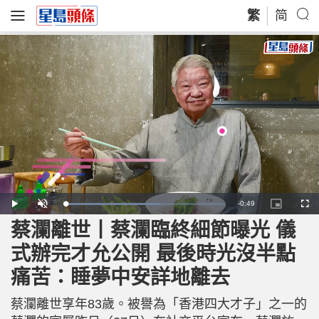
繁
简
R
-
0:49
L
P
U
P
F
o
l
n
i
u
a
a
m
c
l
蔡瀾離世丨蔡瀾臨終細節曝光 儀
e
d
y
u
t
l
e
t
u
s
d
e
r
c
m
式辦完才允公開 最後時光沒半點
:
e
r
6
-
e
0
i
e
a
.
痛苦：睡夢中安詳地離去
n
n
3
-
5
P
i
%
i
c
蔡瀾離世享年83歲。被譽為「香港四大才子」之一的
t
n
u