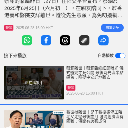
蔡瀾的家屬昨日（27日）在社交平台宣布，蔡瀾於
r
e
i
2025年6月25日（六月初一），在親友陪同下，於香
n
港養和醫院安詳離世。遵從先生意願，為免叨擾親
朋，不設任何儀式，遺體已火化。在此感謝各位對蔡
g
2025-06-28 15:00 HKT
閱讀更多
娛樂
瀾先生的關懷。 助手楊翱憶述蔡瀾臨終前情況 蔡瀾
T
一生在演藝圈貢獻良多，除了參與不少電影製作，其
i
後進軍飲食業，又主持清談和飲食節目，與不少藝人
m
有良好交情，對蔡瀾的離世
接下來播放
自動播放
e
蔡瀾離世丨蔡瀾臨終細節曝光 儀
式辦完才允公開 最後時光沒半點
痛苦：睡夢中安詳地離去
正在播放中
娛樂
2025-06-28 15:00 HKT
黎彼得離世丨兒子黎樹德停工陪
老父走過最後歲月 澄清經濟沒有
困難：傳聞有誇張成份