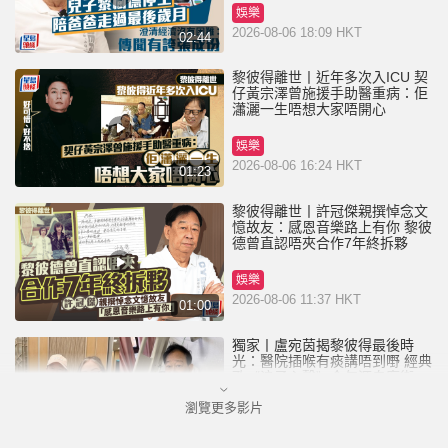
娛樂
2026-08-06 18:09 HKT
02:44
黎彼得離世丨近年多次入ICU 契
仔黃宗澤曾施援手助醫重病：佢
瀟灑一生唔想大家唔開心
娛樂
2026-08-06 16:24 HKT
01:23
黎彼得離世丨許冠傑親撰悼念文
憶故友：感恩音樂路上有你 黎彼
德曾直認唔夾合作7年終拆夥
娛樂
2026-08-06 11:37 HKT
01:00
獨家丨盧宛茵揭黎彼得最後時
光：醫院插喉有痰講唔到嘢 經典
歌《浪子心聲》金句源自廟街睇
相佬
瀏覽更多影片
娛樂
2026-08-06 07:00 HKT
01:11