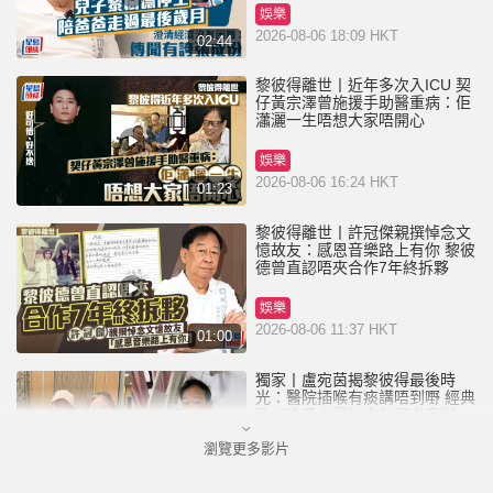
娛樂
2026-08-06 18:09 HKT
02:44
黎彼得離世丨近年多次入ICU 契
仔黃宗澤曾施援手助醫重病：佢
瀟灑一生唔想大家唔開心
娛樂
2026-08-06 16:24 HKT
01:23
黎彼得離世丨許冠傑親撰悼念文
憶故友：感恩音樂路上有你 黎彼
德曾直認唔夾合作7年終拆夥
娛樂
2026-08-06 11:37 HKT
01:00
獨家丨盧宛茵揭黎彼得最後時
光：醫院插喉有痰講唔到嘢 經典
歌《浪子心聲》金句源自廟街睇
相佬
瀏覽更多影片
娛樂
2026-08-06 07:00 HKT
01:11