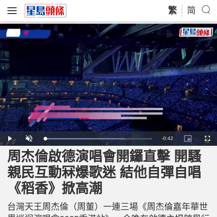
繁
简
R
-
0:42
L
P
U
P
F
o
l
n
i
u
a
a
m
c
l
周杰倫啟德演唱會開鑼直擊 開騷
e
d
y
u
t
l
e
t
u
s
d
e
r
c
m
親民互動冧爆歌迷 結他自彈自唱
:
e
r
7
-
e
4
i
e
a
.
《稻香》掀高潮
n
n
8
-
0
P
i
%
i
c
台灣天王周杰倫（周董）一連三場《周杰倫嘉年華世
t
n
u