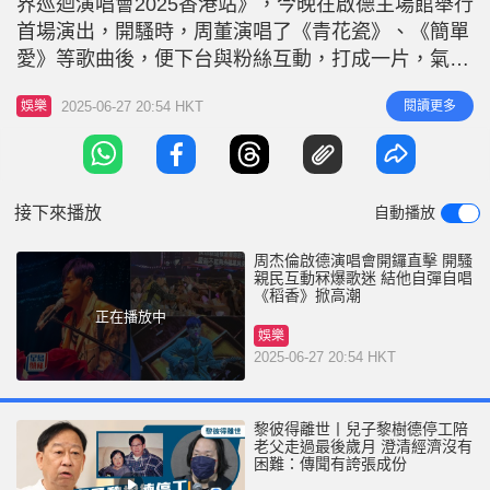
界巡迴演唱會2025香港站》，今晚在啟德主場館舉行
r
e
i
首場演出，開騷時，周董演唱了《青花瓷》、《簡單
n
愛》等歌曲後，便下台與粉絲互動，打成一片，氣氛
熾熱；場內更設有導航機拍攝。周杰倫全晚以歌會
g
2025-06-27 20:54 HKT
閱讀更多
娛樂
友，除了自彈自唱外，其中一環節更重現過往演唱會
T
特色，在台上邊彈結他邊唱歌，唱出大家都耳熟能詳
i
的《稻香》。此外，演唱會螢幕亦別具特色，曬出多
m
年來周董的新、舊唱片，回憶番晒
接下來播放
自動播放
e
周杰倫啟德演唱會開鑼直擊 開騷
親民互動冧爆歌迷 結他自彈自唱
《稻香》掀高潮
正在播放中
娛樂
2025-06-27 20:54 HKT
黎彼得離世丨兒子黎樹德停工陪
老父走過最後歲月 澄清經濟沒有
困難：傳聞有誇張成份