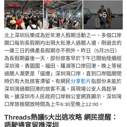
+5
北上深圳玩樂成為近年港人假期活動之一，多個口岸
關口每到長假期均出現大批港人過關人潮，剛過去的
一連三日的佛產長假期亦不例外。昨日（5月25日）
為長假期最後一天，部份旅客早於下午已開始陸續經
深圳灣、香園圍、福田、羅湖等口岸回港，晚上等候
過關人潮更是「逼爆」深圳灣口岸，直到口岸臨關閉
時仍有大批旅客滯留。有網民
分享影片
指部份未能於
深圳灣過關回港的旅客不滿，與現場公安人員起爭
執。據深圳市人民政府口岸辦公室網頁顯示，深圳灣
口岸旅檢開放時間為上午6:30至晚上12:00。
Threads熱議5大出逃攻略 網民提醒：
唔駛通宵留喺深圳