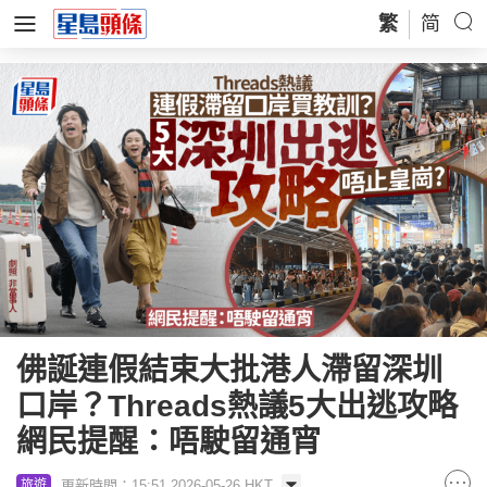
繁
简
佛誕連假結束大批港人滯留深圳
口岸？Threads熱議5大出逃攻略
網民提醒：唔駛留通宵
更新時間：15:51 2026-05-26 HKT
旅遊