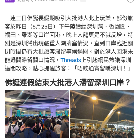
一連三日佛誕長假期吸引大批港人北上玩樂，部份旅
客於昨日（5月25日）下午陸續經深圳灣、香園圍、
福田、羅湖等口岸回港，晚上人龍更是不減反增，特
別是深圳灣出現嚴重人潮擠塞情況，直到口岸臨近關
閉時間仍有大批旅客滯留等候過關。對於港人回港未
能過關滯留關口情況，
Threads
上引起網民熱議深圳
過關攻略，貼心提醒旅客：「唔駛通宵留喺深圳！」
佛誕連假結束大批港人滯留深圳口岸？