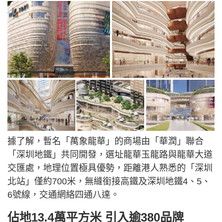
據了解，暫名「萬象龍華」的商場由「華潤」聯合
「深圳地鐵」共同開發，選址龍華玉龍路與龍華大道
交匯處，地理位置極具優勢，距離港人熟悉的「深圳
北站」僅約700米，無縫銜接高鐵及深圳地鐵4、5、
6號線，交通網絡四通八達。
佔地13.4萬平方米 引入逾380品牌