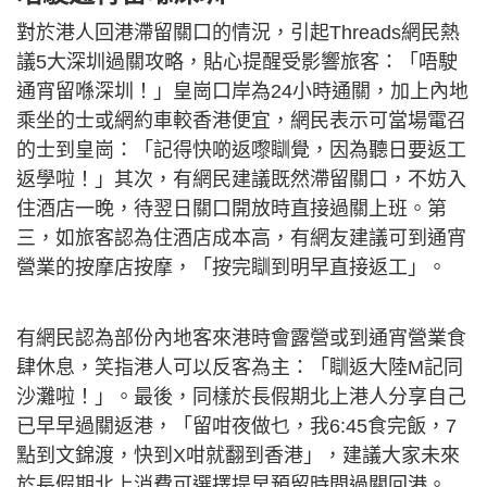
對於港人回港滯留關口的情況，引起Threads網民熱
議5大深圳過關攻略，貼心提醒受影響旅客：「唔駛
通宵留喺深圳！」皇崗口岸為24小時通關，加上內地
乘坐的士或網約車較香港便宜，網民表示可當場電召
的士到皇崗：「記得快啲返嚟瞓覺，因為聽日要返工
返學啦！」其次，有網民建議既然滯留關口，不妨入
住酒店一晚，待翌日關口開放時直接過關上班。第
三，如旅客認為住酒店成本高，有網友建議可到通宵
營業的按摩店按摩，「按完瞓到明早直接返工」。
有網民認為部份內地客來港時會露營或到通宵營業食
肆休息，笑指港人可以反客為主：「瞓返大陸M記同
沙灘啦！」。最後，同樣於長假期北上港人分享自己
已早早過關返港，「留咁夜做乜，我6:45食完飯，7
點到文錦渡，快到X咁就翻到香港」，建議大家未來
於長假期北上消費可選擇提早預留時間過關回港。