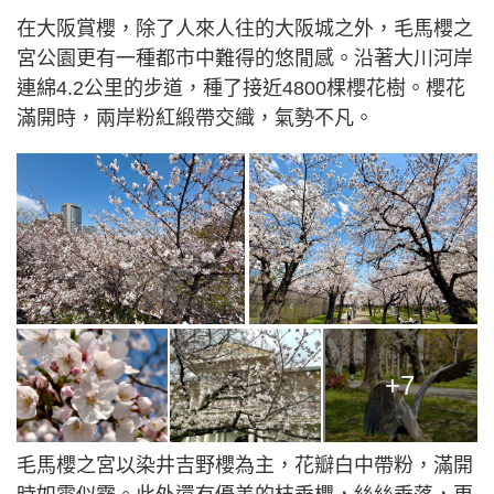
在大阪賞櫻，除了人來人往的大阪城之外，毛馬櫻之
宮公園更有一種都市中難得的悠閒感。沿著大川河岸
連綿4.2公里的步道，種了接近4800棵櫻花樹。櫻花
滿開時，兩岸粉紅緞帶交織，氣勢不凡。
+7
毛馬櫻之宮以染井吉野櫻為主，花瓣白中帶粉，滿開