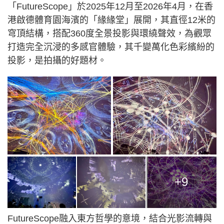
「FutureScope」於2025年12月至2026年4月，在香
港啟德體育園海濱的「緣緣堂」展開，其直徑12米的
穹頂結構，搭配360度全景投影與環繞聲效，為觀眾
打造完全沉浸的多感官體驗，其千變萬化色彩繽紛的
投影，是拍攝的好題材。
+9
FutureScope融入東方哲學的意境，結合光影流轉與