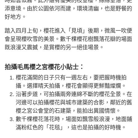
時如雲似霧。此外還有優美的枝垂櫻，絲絲垂落，更
添意境。由於公園依河而建，環境清幽，也是野餐的
好地方。
踏入四月上旬，櫻花進入「見頃」後期，微風一吹便
會呈現櫻吹雪的美景。數千棵櫻花樹飄落花瓣的場面
既浪漫又震撼，是賞櫻的另一絕佳場景。
拍攝毛馬櫻之宮櫻花小貼士：
櫻花滿開的日子只有一週左右，要把握時機拍
攝。選擇晴天拍攝，櫻花會顯得更鮮豔燦爛。
沿著步道，可拍攝兩旁連綿不斷的櫻花全景。在
河邊可以拍攝櫻花與城市建築的合影，鄰近的舊
櫻之宮公會堂的石建築，能拍出異國情懷。
數千棵櫻花落花時，場面如飄雪般浪漫，地面鋪
滿粉紅色的「花毯」，這也是拍攝的好時機。