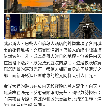
+7
威尼斯人、巴黎人和倫敦人酒店的外觀重現了各自城
市的獨特風格，充滿異國情調。巴黎人的縮小版鐵塔
依然氣勢非凡，成為最引人注目的地標。無論是白天
在鐵塔下漫步，感受法式庭院的悠閒，還是夜晚欣賞
鐵塔閃耀的璀璨光芒，都使人如同置身於巴黎浪漫之
都，而新濠影滙巨型雕像的燈光同樣吸引人目光。
金光大道的魅力在於白天和夜晚的驚人變化。白天，
建築群在陽光下反射著耀眼的光芒，顯得氣勢恢宏；
而當夜幕降臨，霓虹燈和激光更讓建築熠熠生輝，渲
染出如夢似幻的氛圍。