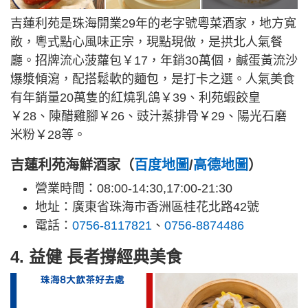
吉蓮利苑是珠海開業29年的老字號粵菜酒家，地方寬
敞，粵式點心風味正宗，現點現做，是拱北人氣餐
廳。招牌流心菠蘿包￥17，年銷30萬個，鹹蛋黃流沙
爆漿傾瀉，配搭鬆軟的麵包，是打卡之選。人氣美食
有年銷量20萬隻的紅燒乳鴿￥39、利苑蝦餃皇
￥28、陳醋雞腳￥26、豉汁蒸排骨￥29、陽光石磨
米粉￥28等。
吉蓮利苑海鮮酒家（
百度地圖
/
高德地圖
）
營業時間：08:00-14:30,17:00-21:30
地址：廣東省珠海市香洲區桂花北路42號
電話：
0756-8117821
、
0756-8874486
4. 益健 長者撐經典美食