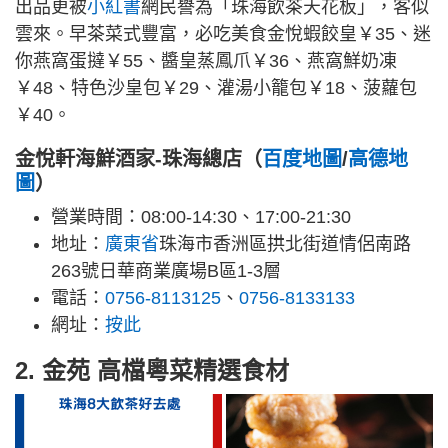
出品更被
小紅書
網民譽為「珠海飲茶天花板」，客似
雲來。早茶菜式豐富，必吃美食金悅蝦餃皇￥35、迷
你燕窩蛋撻￥55、醬皇蒸鳳爪￥36、燕窩鮮奶凍
￥48、特色沙皇包￥29、灌湯小籠包￥18、菠蘿包
￥40。
金悅軒海鮮酒家-珠海總店（
百度地圖
/
高德地
圖
）
營業時間：08:00-14:30、17:00-21:30
地址：
廣東省
珠海市香洲區拱北街道情侶南路
263號日華商業廣場B區1-3層
電話：
0756-8113125
、
0756-8133133
網址：
按此
2. 金苑 高檔粵菜精選食材