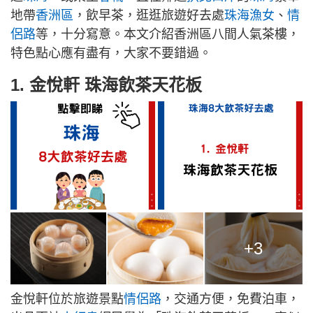
地帶
香洲區
，飲早茶，逛逛旅遊好去處
珠海漁女
、
情
侶路
等，十分寫意。本文介紹香洲區八間人氣茶樓，
特色點心應有盡有，大家不要錯過。
1. 金悅軒 珠海飲茶天花板
+3
金悅軒位於旅遊景點
情侶路
，交通方便，免費泊車，