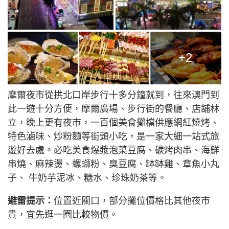
+2
摩爾夜市從拱北口岸步行十多分鐘就到，往來澳門到
此一遊十分方便，摩爾廣場、步行街的餐廳、店舖林
立，晚上更有夜市，一百個美食攤檔供應網紅燒烤、
特色滷味、炒粉麵等街頭小吃，是一家大細一站式旅
遊好去處。必吃美食爆漿泡菜豆腐、碳烤肉串、海鮮
串燒、麻辣燙、螺螄粉、臭豆腐、缽缽雞、章魚小丸
子、 牛奶芋泥冰、糖水、珍珠奶茶等。
避雷提示：
位置近關口，部分攤位價格比其他夜市
貴，宜先逛一圈比較物價。