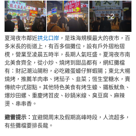
+2
夏灣夜市鄰近
拱北口岸
，是珠海規模最大的夜市，百
多米長的街道上，有百多個攤位，設有戶外摺枱摺
櫈，營業至凌晨五時半，長期人氣旺盛。夏灣夜市南
北美食齊全，從小炒、燒烤到甜品都有，網紅攤檔
有：財記潮汕腸粉，必吃雞蛋蠔仔鮮蝦腸；東北大楊
燒烤，推薦羊肉串、烤茄子、韭菜；恆生堂糖水，賣
傳統中式甜點。其他特色美食有烤生蠔、鐵板魷魚、
爆炒田螺、重慶烤苕皮、砂鍋米線、臭豆腐、麻辣
燙、串串香。
避雷提示：
宜避開周末及假期高峰時段，人流超多，
有些攤檔要排長龍。