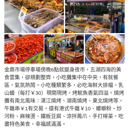
金鼎市場停車場傍晚6點就變身夜市，五湖四海的美
食雲集，卻規劃整齊，小吃攤集中在中央，有就餐
區，氣氛熱鬧。小吃種類繁多，必吃海鲜大排檔，乳
山蠔（每打￥30）現開現烤，烤魷魚香氣四溢。燒烤
攤有南北風味：湛江燒烤、湖南燒烤、東北燒烤等，
牛雜串￥1有交易。還有港式牛雜￥10、螺螄粉、炒
河粉、麻辣燙、鐵板豆腐、涼拌鳳爪、手打檸茶，吃
盡特色美食，幸福感滿滿。