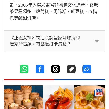
史，2006年入選廣東省非物質文化遺產，官塘
茶果種類多，蘿蔔糕、馬蹄糕、紅豆糕、五指
抓等鹹甜俱備。
《正義女神》視后佘詩曼家鄉珠海的
唐家灣古鎮，有甚麼打卡景點？