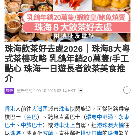
珠海飲茶好去處2026｜珠海8大粵
式茶樓攻略 乳鴿年銷20萬隻/手工
點心 珠海一日遊長者飲茶美食推
介
更新時間：00:10 2026-03-14 HKT
旅遊
香港
人前往
大灣區
城市
珠海
快閃旅遊，可從陸路乘穿
梭巴士（
金巴
）、跨境直通巴士（
環島中港通
、
永東
巴士
、
中旅巴士
）或
港車北上
自駕，經
港珠澳大橋
往
返
珠海
，或乘坐
客輪
，直往鄰近
拱北口岸
的
珠海
繁華