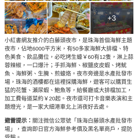
+3
小紅書網友推介的白藤頭夜市，是珠海首個海鮮主題
夜市，佔地6000平方米，有50多家海鮮大排檔、特
色美食、飲品攤位，必吃烤生蠔￥60有12隻，淋上蒜
蓉辣椒，一口爆汁；手抓海鮮、椒鹽皮皮蝦、烤魷
魚、海鮮粥、生腌、煎蠔烙。夜市旁邊是水產批發市
場，珠海的酒樓都在這裡採購海鮮，遊客可以購買生
猛的花蟹、瀨尿蝦、鮑魚等，給餐廳或大排檔加工，
加工費每道菜約￥20起。夜市還可打卡音樂表演和主
題燈光，是一家大細港車北上消夜好去處。
避雷提示：
關注微信公眾號「珠海白藤頭水產批發市
場」，查詢即日官方海鮮參考價及黑名單商戶，提防
受騙。