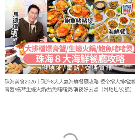
珠海美食2026｜珠海8大人氣海鮮餐廳攻略 視帝撐大排檔爆
膏蟹/橫琴生蠔火鍋/鮑魚啫啫煲/消夜好去處（附地址/交通）