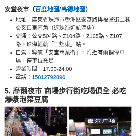
安堂夜市（
百度地圖
/
高德地圖
）
地址：廣東省珠海市香洲區安基路與福堂街二巷
交叉口東南角（近珠海近航酒店）
交通：公交504路、Z104路、Z105路、Z107
路。珠海輕軌「三灶東」站。
自駕：導航「安堂商業街」，附近有兩個停車
場，停車位充足
營業時間：17:00-24:00
電話：
15812792896
5. 摩爾夜市 商場步行街吃喝俱全 必吃
爆漿泡菜豆腐