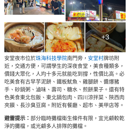
+3
安堂夜市位於
珠海科技學院
南門旁，
安堂村
牌坊附
近，交通方便，可謂學生的深夜食堂，美食種類多，
價錢大眾化，人均十多元就能吃到撐，性價比高。必
吃美食有古早芋泥餅、鐵板魷魚、雞腿餅、醬爆豬
手、砂鍋粥、滷味、壽司、糖水、煎餅果子。還有特
色美食東北包飯、東北鍋包肉、四川涼拌菜、陝西肉
夾饃、長沙臭豆腐。附近有餐廳、超市、美甲店等。
避雷提示：
部分臨時攤檔衛生條件有限，宜光顧較乾
淨的攤檔，或光顧多人排隊的攤檔。