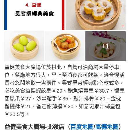
+1
益健美食大廣場位於拱北，自駕可泊商場大量停車
位，餐廳地方很大，早上至消夜都可飲茶，適合慢活
長者悠閒地歎一盅兩件。粵式早茶經典點心款式多，
必吃美食益健蝦餃皇￥29、鮑魚燒賣皇￥30.7、醬皇
蒸鳯爪￥27、沙薑豬手￥35、豉汁排骨￥20、金枕
榴槤酥￥21、香芒甜薄撐￥20、如意斑斕汁椰皇包
￥20.5等。
益健美食大廣場-北嶺店（
百度地圖
/
高德地圖
）