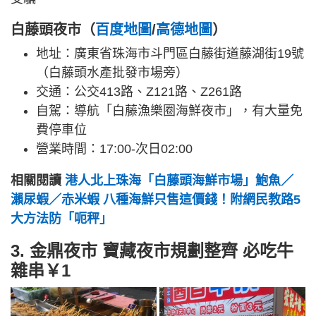
白藤頭夜市（
百度地圖
/
高德地圖
）
地址：廣東省珠海市斗門區白藤街道藤湖街19號
（白藤頭水產批發市場旁）
交通：公交413路、Z121路、Z261路
自駕：導航「白藤漁樂圈海鮮夜市」，有大量免
費停車位
營業時間：17:00-次日02:00
相關閱讀
港人北上珠海「白藤頭海鮮市場」鮑魚／
瀨尿蝦／赤米蝦 八種海鮮只售這價錢！附網民教路5
大方法防「呃秤」
3. 金鼎夜市 寶藏夜市規劃整齊 必吃牛
雜串￥1