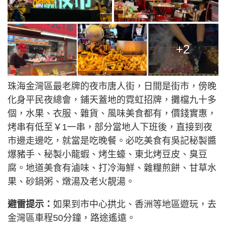
+2
珠海金灣區最老牌的夜市唐人街，日間是街市，傍晚
化身平民夜總會，鋪天蓋地的霓虹招牌，攤檔九十多
個，水果、衣服、雜貨、風味美食都有，價錢實惠，
烤串有低至￥1一串，部分當地人下班後，直接到夜
市邊走邊吃，就當是吃晚餐。必吃美食有吳記秘製醬
爆豬手、秘製小龍蝦、烤生蠔、東北烤豆皮、臭豆
腐。地道美食有滷味、打冷海鮮、雜糧煎餅、甘草水
果、砂鍋粥、燉湯及老火靚湯。
避雷提示：
如果到市中心拱北、香洲等地區遊玩，去
金灣區車程50分鐘，路途遙遠。