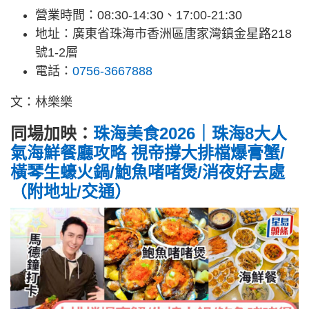
營業時間：08:30-14:30、17:00-21:30
地址：廣東省珠海市香洲區唐家灣鎮金星路218
號1-2層
電話：
0756-3667888
文：林樂樂
同場加映：
珠海美食2026｜珠海8大人
氣海鮮餐廳攻略 視帝撐大排檔爆膏蟹/
橫琴生蠔火鍋/鮑魚啫啫煲/消夜好去處
（附地址/交通）