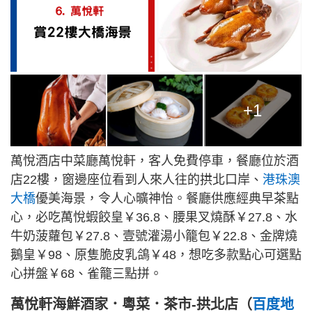
+1
萬悅酒店中菜廳萬悅軒，客人免費停車，餐廳位於酒
店22樓，窗邊座位看到人來人往的拱北口岸、
港珠澳
大橋
優美海景，令人心曠神怡。餐廳供應經典早茶點
心，必吃萬悅蝦餃皇￥36.8、腰果叉燒酥￥27.8、水
牛奶菠蘿包￥27.8、壹號灌湯小籠包￥22.8、金牌燒
鵝皇￥98、原隻脆皮乳鴿￥48，想吃多款點心可選點
心拼盤￥68、雀籠三點拼。
萬悅軒海鮮酒家．粵菜．茶市-拱北店（
百度地