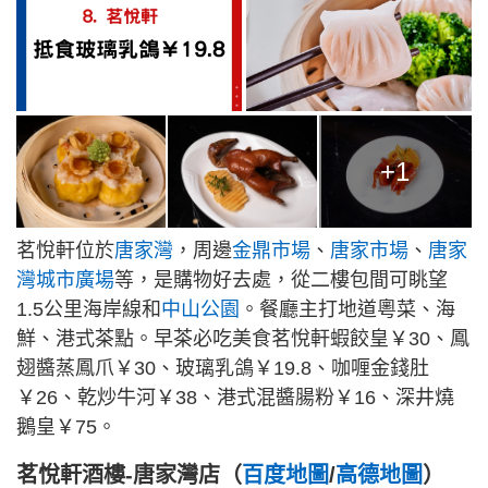
+1
茗悅軒位於
唐家灣
，周邊
金鼎市場
、
唐家市場
、
唐家
灣城市廣場
等，是購物好去處，從二樓包間可眺望
1.5公里海岸線和
中山公園
。餐廳主打地道粵菜、海
鮮、港式茶點。早茶必吃美食茗悅軒蝦餃皇￥30、鳳
翅醬蒸鳳爪￥30、玻璃乳鴿￥19.8、咖喱金錢肚
￥26、乾炒牛河￥38、港式混醬腸粉￥16、深井燒
鵝皇￥75。
茗悅軒酒樓-唐家灣店（
百度地圖
/
高德地圖
）