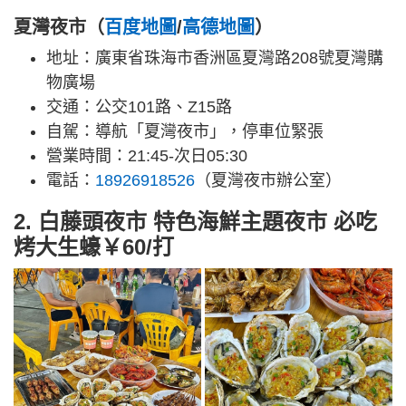
夏灣夜市（
百度地圖
/
高德地圖
）
地址：廣東省珠海市香洲區夏灣路208號夏灣購
物廣場
交通：公交101路、Z15路
自駕：導航「夏灣夜市」，停車位緊張
營業時間：21:45-次日05:30
電話：
18926918526
（夏灣夜市辦公室）
2. 白藤頭夜市 特色海鮮主題夜市 必吃
烤大生蠔￥60/打