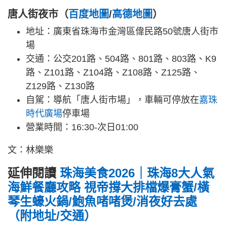
唐人街夜市（
百度地圖
/
高德地圖
）
地址：廣東省珠海市金灣區偉民路50號唐人街市
場
交通：公交201路、504路、801路、803路、K9
路、Z101路、Z104路、Z108路、Z125路、
Z129路、Z130路
自駕：導航「唐人街市場」，車輛可停放在
嘉珠
時代廣場
停車場
營業時間：16:30-次日01:00
文：林樂樂
延伸閱讀
珠海美食2026｜珠海8大人氣
海鮮餐廳攻略 視帝撐大排檔爆膏蟹/橫
琴生蠔火鍋/鮑魚啫啫煲/消夜好去處
（附地址/交通）