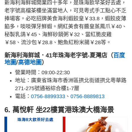
新海利海鲜城開業四十多年，是珠海飲早茶好去處，
老字號高檔茶樓坐滿當地人，可見粵式手工點心不乏
捧場客。必吃招牌美食海利蝦餃皇￥33.8，蝦餃皮薄
餡多，啖啖彈牙鮮蝦。網紅美食有醬皇蒸鳳爪￥40、
秘製乳鴿￥45、海鮮砂鍋粥￥32、當紅脆皮雞
￥58、流沙包￥28.8、鮑魚紅粉米腸￥28等。
新海利海鲜城．41年珠海老字號-夏灣店（
百度
地圖
/
高德地圖
）
營業時間：09:00-22:30
地址：廣東省珠海市香洲區拱北街道拱北粵華路
271-275號通裕綜合樓1-7層
電話：
0756-8899333
、
0756-8889813
6. 萬悅軒 坐22樓賞港珠澳大橋海景