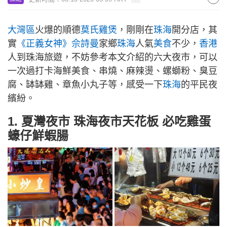
大灣區
火爆的順德
莫氏雞煲
，剛剛在
珠海
開分店，其
實
《正義女神》
佘詩曼
家鄉
珠海
人氣
美食
不少，
香港
人到珠海旅遊，不妨參考本文介紹的六大夜市，可以
一次過打卡海鮮美食、串燒、麻辣燙、螺螄粉、臭豆
腐、缽缽雞、章魚小丸子等，感受一下
珠海
的平民夜
繽紛。
1. 夏灣夜市 珠海夜市天花板 必吃雞蛋
蠔仔鮮蝦腸