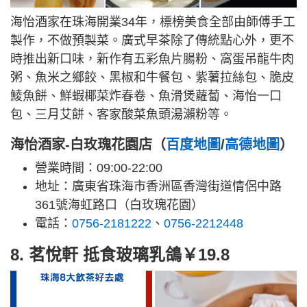
海怡酒家在珠海開業34年，標榜美食全部由師傅手工
製作，不做預製菜。廣式早茶除了傳統點心外，更不
時推出新口味，新作有五彩魚片腸粉、窩蛋吊龍牛肉
粥、魚米之鄉餃、黑椒和牛餐包、紫薯拉絲包、脆皮
鯪魚餅、鮮蝦椰菜炸春卷、魚滑煲蘿蔔、海怡一口
包、三月艾餅、客家酸菜魚頭湯瀨粉等。
海怡酒家-白玫瑰花園店（
百度地圖
/
高德地圖
）
營業時間：09:00-22:00
地址：廣東省珠海市香洲區香灣街道情侶中路
361號海虹路口（白玫瑰花園）
電話：
0756-2181222
、
0756-2212448
8. 茗悅軒 抵食玻璃乳鴿￥19.8