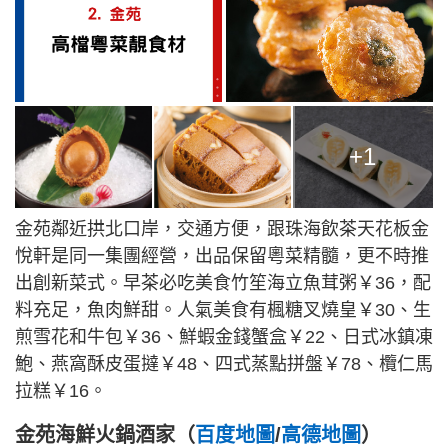
+1
金苑鄰近拱北口岸，交通方便，跟珠海飲茶天花板金
悅軒是同一集團經營，出品保留粵菜精髓，更不時推
出創新菜式。早茶必吃美食竹笙海立魚茸粥￥36，配
料充足，魚肉鮮甜。人氣美食有楓糖叉燒皇￥30、生
煎雪花和牛包￥36、鮮蝦金錢蟹盒￥22、日式冰鎮凍
鮑、燕窩酥皮蛋撻￥48、四式蒸點拼盤￥78、欖仁馬
拉糕￥16。
金苑海鮮火鍋酒家（
百度地圖
/
高德地圖
）