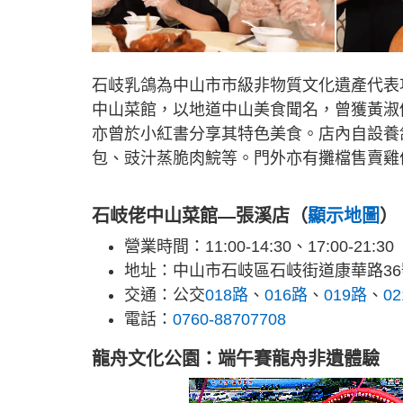
石岐乳鴿為中山市市級非物質文化遺產代表
中山菜館，以地道中山美食聞名，曾獲黃淑
亦曾於小紅書分享其特色美食。店內自設養
包、豉汁蒸脆肉鯇等。門外亦有攤檔售賣雞
石岐佬中山菜館—張溪店（
顯示地圖
）
營業時間：11:00-14:30、17:00-21:30
地址：中山市石岐區石岐街道康華路36
交通：公交
018路
、
016路
、
019路
、
0
電話：
0760-88707708
龍舟文化公園：端午賽龍舟非遺體驗