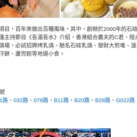
項目，百年來做出百種風味。其中，創辦於2000年的石
儀主持節目《吾湯吾水》介紹，香港組合農夫的C君、陸
鴿場，必試招牌烤乳鴿、馳名石岐乳鴿、發財大煎堆、菠
仔餅、蘆兜粽等地道小食。
號
21路
、
032路
、
078路
、
B11路
、
B20路
、
B28路
、
G022路