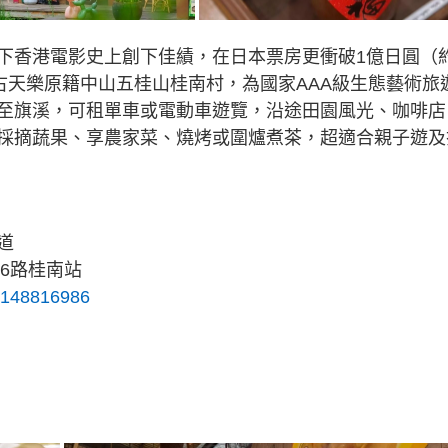
下香港電影史上創下佳績，在日本票房更衝破1億日圓（
古天樂原籍中山五桂山桂南村，為國家AAA級生態藝術旅
至旗溪，可租單車或電動車遊覽，沿途田園風光、咖啡店
採摘蔬果、享農家菜、燒烤或圍爐煮茶，超適合親子遊及
道
26路桂南站
148816986