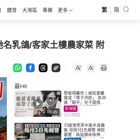
繁
简
育
體育
大灣區
專欄
更多
馳名乳鴿/客家土樓農家菜 附
最Hit
黎彼得離世丨被前妻離
棄成「帶子洪郎」 為38
歲「躺平」兒子還債多
年 曾盼尋伴侶度晚年
影視圈
00:45
15小時前
33歲港男突中風半身癱
瘓 母拖3日先報警 網民
震驚：執返條命係神蹟
自爆2個惡習｜Juicy叮