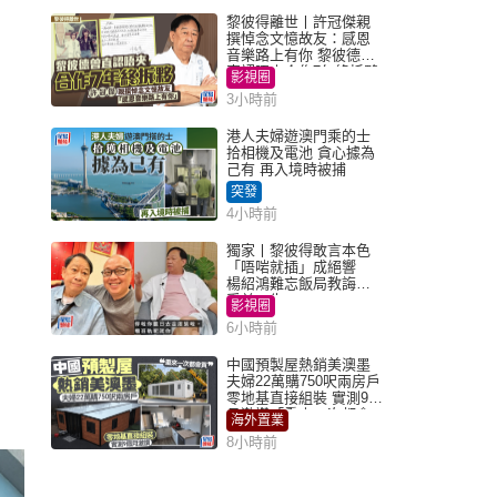
黎彼得離世丨許冠傑親
撰悼念文憶故友：感恩
音樂路上有你 黎彼德曾
直認唔夾合作7年終拆夥
影視圈
3小時前
港人夫婦遊澳門乘的士
拾相機及電池 貪心據為
己有 再入境時被捕
突發
4小時前
獨家丨黎彼得敢言本色
「唔啱就插」成絕響
楊紹鴻難忘飯局教誨：
受益一生
影視圈
6小時前
中國預製屋熱銷美澳墨
夫婦22萬購750呎兩房戶
零地基直接組裝 實測9個
月激讚「重來一次都會
海外置業
買」
8小時前