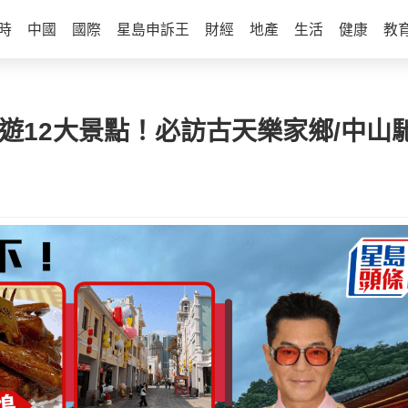
時
中國
國際
星島申訴王
財經
地產
生活
健康
教
日遊12大景點！必訪古天樂家鄉/中山