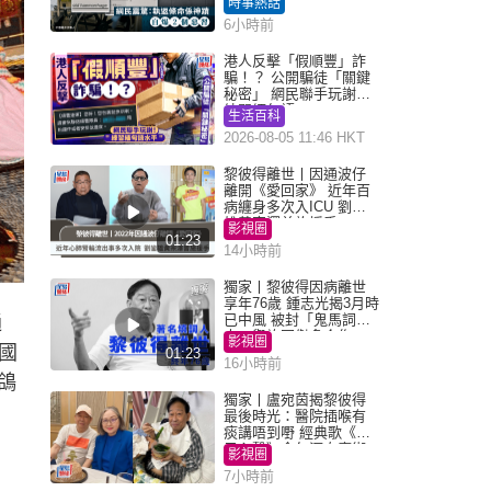
時事熱話
6小時前
港人反擊「假順豐」詐
騙！？ 公開騙徒「關鍵
秘密」 網民聯手玩謝：
練習緬甸語
生活百科
2026-08-05 11:46 HKT
黎彼得離世丨因通波仔
離開《愛回家》 近年百
病纏身多次入ICU 劉鑾
雄黃宗澤曾施援手
影視圈
01:23
14小時前
獨家丨黎彼得因病離世
享年76歲 鍾志光揭3月時
已中風 被封「鬼馬詞
通
人」與許冠傑多合作
影視圈
國
01:23
16小時前
鴿
獨家丨盧宛茵揭黎彼得
最後時光：醫院插喉有
痰講唔到嘢 經典歌《浪
子心聲》金句源自廟街
影視圈
睇相佬
7小時前