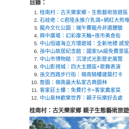
目錄：
桂南村：古天樂家鄉、生態藝術旅遊區
石岐佬：C君陸永推介乳鴿+網紅大煎
龍舟文化公園：端午賽龍舟非遺體驗
興中廣場：幻彩摩天輪+夜市美食街
中山恒遠海立方環遊城：全新地標 感
孫中山故居紀念館：國家5A級免費景區
中山市博物館：沉浸式光影歷史展覽
中山影視城：四大主題區+歌舞表演
孫文西路步行街：嶺南騎樓建築打卡
詹園：嶺南最大私家古典園林
客家莊土樓：免費打卡+客家農家菜
中山泉林歡樂世界：親子玩樂好去處
桂南村：古天樂家鄉 親子生態藝術旅遊