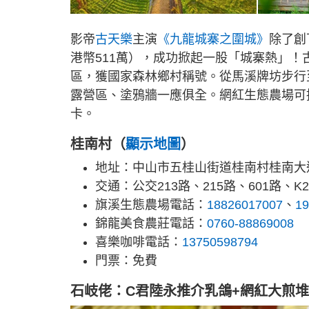
影帝
古天樂
主演
《九龍城寨之圍城》
除了創
港幣511萬），成功掀起一股「城寨熱」！
區，獲國家森林鄉村稱號。從馬溪牌坊步行
露營區、塗鴉牆一應俱全。網紅生態農場可
卡。
桂南村（
顯示地圖
）
地址：中山市五桂山街道桂南村桂南大
交通：公交213路、215路、601路、K
旗溪生態農場電話：
18826017007
、
19
錦龍美食農莊電話：
0760-88869008
喜樂咖啡電話：
13750598794
門票：免費
石岐佬：C君陸永推介乳鴿+網紅大煎堆