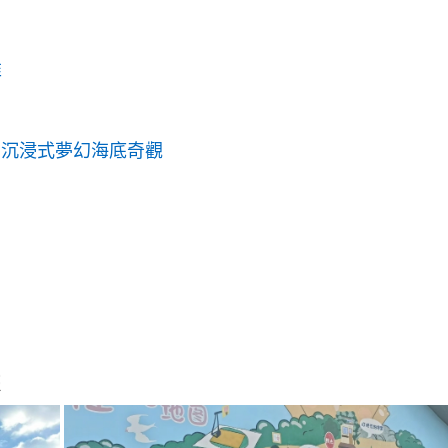
堆
受沉浸式夢幻海底奇觀