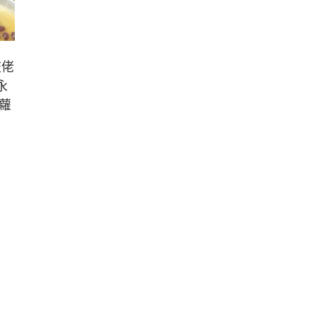
岐佬
永
蘿