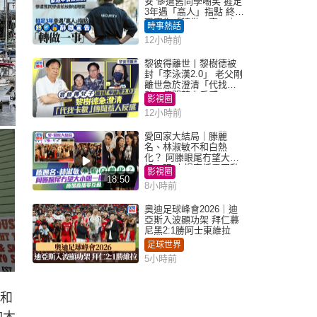
安 慘遭舊同學嘲笑 捱足
3年遇「高人」指點 終辭
職宣告「轉做一事」｜
時事熱話
Juicy叮
12小時前
黎彼得離世丨黎樹德被
封「李泳漢2.0」 老父剛
離世急於澄清「代找卡
數」傳聞惹人反感
影視圈
12小時前
愛回家大結局｜滕麗
名、林淑敏不和白熱
化？ 阿滕眼尾冇望大小
姐一眼 商場直播零互動
影視圈
18:50
8小時前
奧迪足球峰會2026｜迪
亞斯入波顯功架 拜仁慕
尼黑2:1勝阿士東維拉
足球世界
5小時前
工和
的木