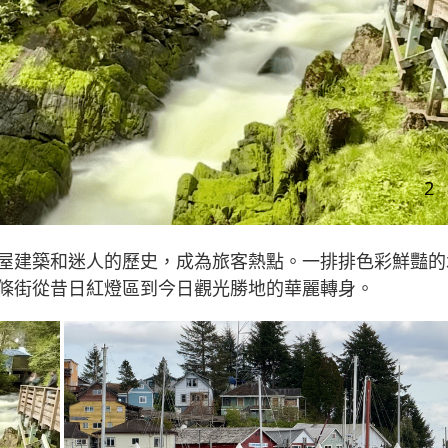
屋建築和迷人的歷史，成為旅客熱點。一排排色彩鮮豔的
條街從昔日紅燈區到今日觀光勝地的華麗轉身。