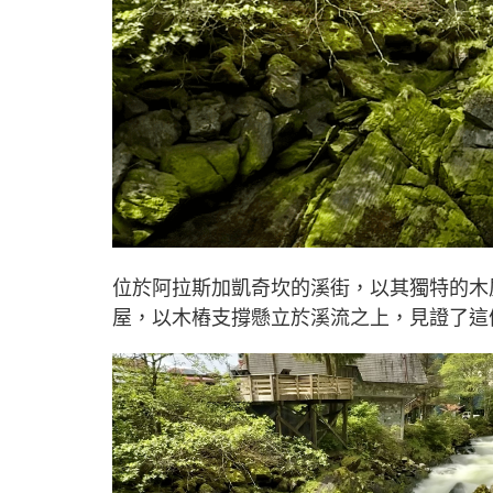
位於阿拉斯加凱奇坎的溪街，以其獨特的木
屋，以木樁支撐懸立於溪流之上，見證了這