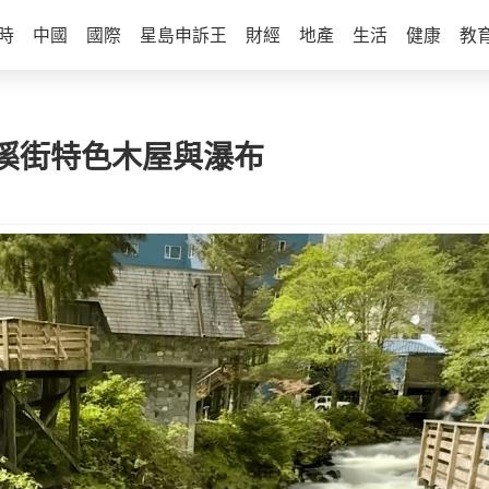
時
中國
國際
星島申訴王
財經
地產
生活
健康
教
溪街特色木屋與瀑布