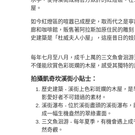
屋。
如今紅燈區的喧囂已成歷史，取而代之是寧
廊和咖啡館，販售著阿拉斯加原住民的雕刻
史建築是「杜威夫人小屋」，這座昔日的妓
每年七月至八月，成千上萬的三文魚會洄游
不僅能欣賞色彩斑斕的木屋，感受其獨特的
拍攝凱奇坎溪街小貼士：
歷史建築 - 溪街上色彩斑斕的木屋，
影愛好者不可錯過的素材。
溪街瀑布 - 位於溪街盡頭的溪街瀑布
成一幅生機盎然的翠綠畫面。
三文魚洄游 - 每年夏季，有機會遇上
然奇觀。