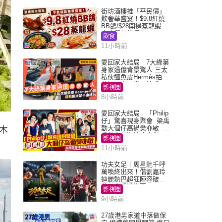
街坊酒樓推「平民價」
歎奢華盛宴！$9.8紅燒
BB鴿/$28開邊蒸龍蝦 3
大晚餐超值優惠
飲食
11小時前
愛回家大結局｜7大綠葉
身家過億背景驚人 三太
私伙鱷魚皮Hermès拍劇
蘇姐原來是半山樓后
影視圈
8小時前
愛回家大結局｜「Philip
仔」驚喜現身聚會 梁禹
勤大個仔高過樊亦敏 超
木
乖黐實林淑敏許家傑
影視圈
11小時前
功夫女足丨周星馳千呼
萬喚終出來！偕劉嘉玲
迪麗熱巴超狂陣容破天
荒現身香港謝票
影視圈
9小時前
27歲港男家道中落做保