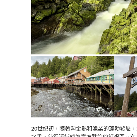
20世紀初，隨著淘金熱和漁業的蓬勃發展
水手，使得溪街成為官方默許的紅燈區。在1