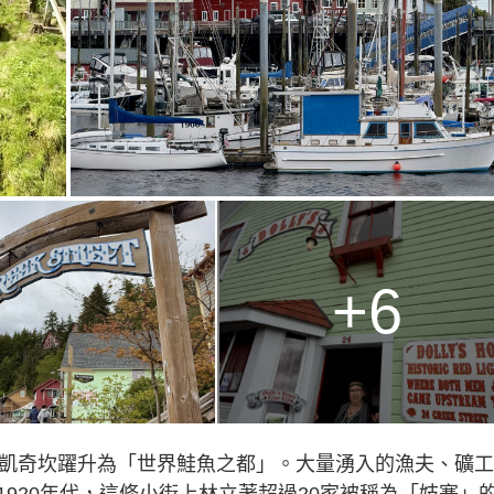
+6
，凱奇坎躍升為「世界鮭魚之都」。大量湧入的漁夫、礦
920年代，這條小街上林立著超過20家被稱為「妓寨」