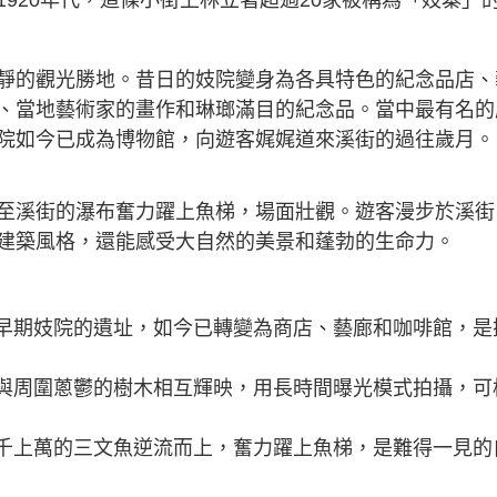
靜的觀光勝地。昔日的妓院變身為各具特色的紀念品店、
、當地藝術家的畫作和琳瑯滿目的紀念品。當中最有名的
院如今已成為博物館，向遊客娓娓道來溪街的過往歲月。
至溪街的瀑布奮力躍上魚梯，場面壯觀。遊客漫步於溪街
建築風格，還能感受大自然的美景和蓬勃的生命力。
是早期妓院的遺址，如今已轉變為商店、藝廊和咖啡館，是
，與周圍蔥鬱的樹木相互輝映，用長時間曝光模式拍攝，可
成千上萬的三文魚逆流而上，奮力躍上魚梯，是難得一見的