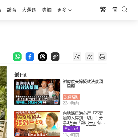
繁
简
育
體育
大灣區
專欄
更多
最Hit
謝偉俊夫婦擬效法蔡瀾
｜周顯
投資理財
22小時前
內地媽居港心得「不要
臉的人得到一切」！分
享3方面「豁出去」有著
數 網民：你好厲害
生活百科
11小時前