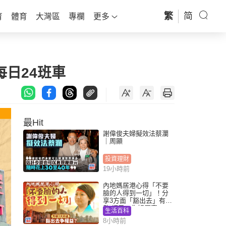
繁
简
育
體育
大灣區
專欄
更多
日24班車
最Hit
謝偉俊夫婦擬效法蔡瀾
｜周顯
投資理財
19小時前
內地媽居港心得「不要
臉的人得到一切」！分
享3方面「豁出去」有著
數 網民：你好厲害
生活百科
8小時前