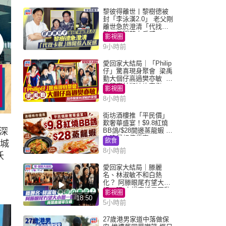
黎彼得離世丨黎樹德被
封「李泳漢2.0」 老父剛
離世急於澄清「代找卡
數」傳聞惹人反感
影視圈
9小時前
愛回家大結局｜「Philip
仔」驚喜現身聚會 梁禹
勤大個仔高過樊亦敏 超
乖黐實林淑敏許家傑
影視圈
8小時前
街坊酒樓推「平民價」
歎奢華盛宴！$9.8紅燒
深
BB鴿/$28開邊蒸龍蝦 3
大晚餐超值優惠
飲食
園城
8小時前
沃
愛回家大結局｜滕麗
名、林淑敏不和白熱
化？ 阿滕眼尾冇望大小
姐一眼 商場直播零互動
影視圈
18:50
5小時前
27歲港男家道中落做保