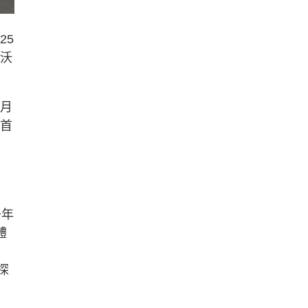
25
口沃
1月
岸首
去年
體
、
探