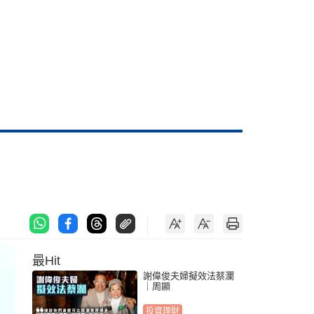
最Hit
謝偉俊夫婦擬效法蔡瀾
｜周顯
投資理財