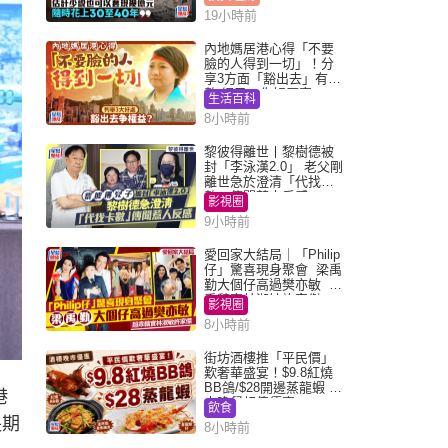
19小時前
內地媽居港心得「不要
臉的人得到一切」！分
享3方面「豁出去」有著
數 網民：你好厲害
生活百科
8小時前
黎彼得離世丨黎樹德被
封「李泳漢2.0」 老父剛
離世急於澄清「代找卡
數」傳聞惹人反感
影視圈
9小時前
愛回家大結局｜「Philip
仔」驚喜現身聚會 梁禹
勤大個仔高過樊亦敏 超
乖黐實林淑敏許家傑
影視圈
8小時前
街坊酒樓推「平民價」
歎奢華盛宴！$9.8紅燒
BB鴿/$28開邊蒸龍蝦 3
港
大晚餐超值優惠
飲食
長期
8小時前