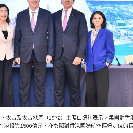
股，太古及太古地產（1972）主席白德利表示，集團對香
在港投資1500億元，亦彰顯對香港國際航空樞紐定位的