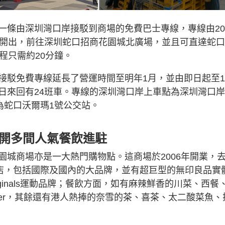
一條由深圳灣口岸接駁到商場的免費巴士專線，專線由20
站開出，前往深圳蛇口招商花園城北廣場，並且可直達蛇
程只需約20分鐘。
接駁免費專線延長了營運時間至明年1月，並由即日起至
日來回有24班車。專線的深圳灣口岸上車點為深圳灣口
為蛇口沃爾瑪1號公交站。
重開多間人氣餐飲進駐
園城商場亦是一大熱門購物點。這商場於2006年開業，
間店，包括國際及國內的大品牌，並有超巨型的無印良品實
as Originals運動品牌；餐飲方面，如有麻辣鮮香的川菜、西餐
anner，其餘還有港人熱捧的奈雪的茶、喜茶、太二酸菜魚、