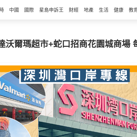
時
中國
國際
星島申訴王
財經
地產
生活
健康
教
沃爾瑪超市+蛇口招商花園城商場 每