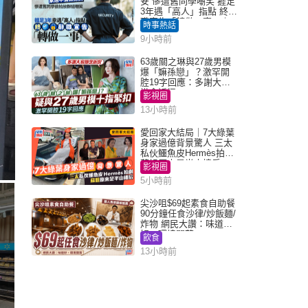
安 慘遭舊同學嘲笑 捱足
3年遇「高人」指點 終辭
職宣告「轉做一事」｜
時事熱話
Juicy叮
9小時前
63歲關之琳與27歲男模
爆「嫲孫戀」？激罕開
腔19字回應：多謝大家
掛念近況
影視圈
13小時前
愛回家大結局｜7大綠葉
身家過億背景驚人 三太
私伙鱷魚皮Hermès拍劇
蘇姐原來是半山樓后
影視圈
5小時前
尖沙咀$69起素食自助餐
90分鐘任食沙律/炒飯麵/
炸物 網民大讚：味道
好，環境闊落
飲食
13小時前