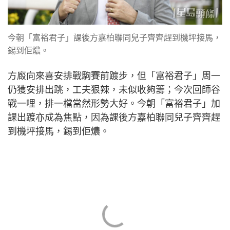
今朝「富裕君子」課後方嘉柏聯同兒子齊齊趕到機坪接馬，
錫到佢燶。
方廄向來喜安排戰駒賽前踱步，但「富裕君子」周一
仍獲安排出跳，工夫狠辣，未似收夠籌；今次回師谷
戰一哩，排一檔當然形勢大好。今朝「富裕君子」加
課出踱亦成為焦點，因為課後方嘉柏聯同兒子齊齊趕
到機坪接馬，錫到佢燶。