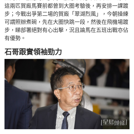
這兩匹賀廄馬賽前都曾到大圈考驗後，再安排一課踱
步；今戰出爭第二場的賀廄「翠湖烈風」，今朝操練
可謂照辦煮碗，先在大圈快跳一段，然後在飛機場踱
步，睇部署絕對有心出擊，況且論馬在五班出戰亦佔
有優勢。
石哥跟實領袖勁力