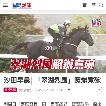
繁
简
沙田早晨│「翠湖烈風」照辦煮碗
更新時間：15:45 2026-06-02 HKT
晨操動態
剛周日「嘉應奇兵」同「嘉應耀昇」齊齊取勝，原來