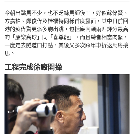
今朝出跳馬不少，也不乏練馬師復工，好似蘇偉賢、
方嘉柏、鄭俊偉及桂福特同樣首度露面，其中日前回
港的蘇偉賢更派多駒出跳，包括廄內頭兩匹評分最高
的「康樂高球」同「喜尊龍」，而且練者相當肉緊，
一度走去隧道口打點，其後又多次踩單車折返馬房接
馬。
工程完成徐廄開操