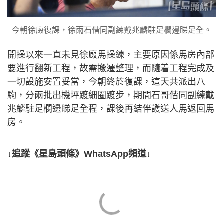
今朝徐廄復課，徐雨石偕同副練戴兆麟駐足欄邊睇足全。
開操以來一直未見徐廄馬操練，主要原因係馬房內部
要進行翻新工程，故需搬遷整理，而隨着工程完成及
一切設施安置妥當，今朝終於復課，這天共派出八
駒，分兩批出機坪踱細圈踱步，期間石哥偕同副練戴
兆麟駐足欄邊睇足全程，課後再結伴護送人馬返回馬
房。
↓追蹤《星島頭條》WhatsApp頻道↓