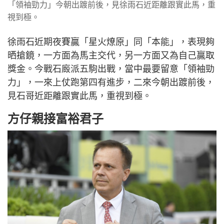
「領袖勁力」今朝出踱前後，見徐雨石近距離跟實此馬，重
視到極。
徐雨石近期夜賽贏「星火燎原」同「本能」，表現夠
晒搶鏡，一方面為馬主交代，另一方面又為自己贏取
獎金。今戰石廄派五駒出戰，當中最要留意「領袖勁
力」，一來上仗跑第四有進步，二來今朝出踱前後，
見石哥近距離跟實此馬，重視到極。
方仔親接富裕君子