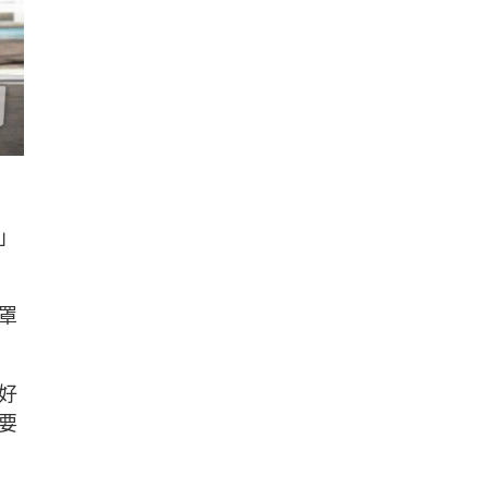
」
罩
好
要