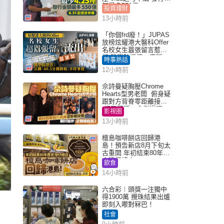
額最多550億
投資理財
13小時前
「你個frd廢！」JUPAS
放榜炫耀港大醫科Offer
名校女生囂張留言惹眾
怒 醫學院澄清：宣稱
時事熱話
「40.5分獲錄取」不符事
12小時前
實｜Juicy叮
佘詩曼疑胸壓Chrome
Hearts型男老闆 俯身疑
跟對方背脊零距離接觸
網民驚呼：企側邊唔
影視圈
得？
13小時前
檀島咖啡餅店回歸港
島！預告新店8月下旬太
古重開 年初結束80年歷
史灣仔總店
飲食
14小時前
六合彩︱頭獎一注獨中
得1900萬 攪珠結果出爐
即刻入嚟對冧巴！
社會