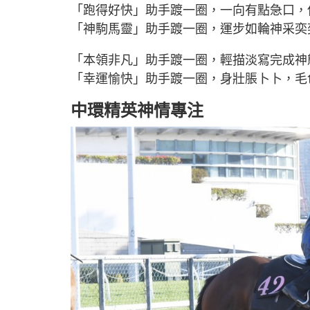
「跑得好快」助手踱一圈，一向有點急口，
「神駒馬靈」助手踱一圈，運步如輪神采奕
「本領非凡」助手踱一圈，輕描淡寫完成神
「幸運愉快」助手踱一圈，身壯脹卜卜，毛
中環精英神情專注