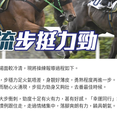
場面較冷清，現將操練報導過程如下。
，步穩力足火氣唔差，身靚好薄皮，勇熟程度再進一步。
而馳心火湧現，步挺力勁身又夠壯，去番最佳時候。
大步衝刺，勁度十足有火有力，甚有好感。「幸運同行」
慣例跟住走，走過情緒集中，落腳爽朗有力，饒具朝氣。