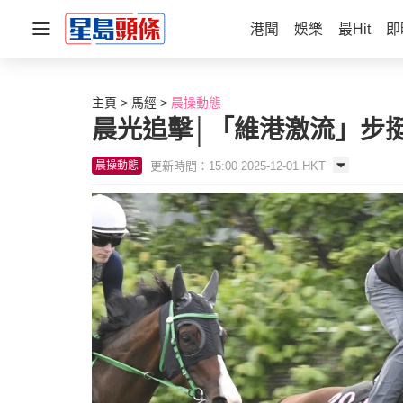
港聞
娛樂
最Hit
即
主頁
馬經
晨操動態
晨光追擊│「維港激流」步
更新時間：15:00 2025-12-01 HKT
晨操動態