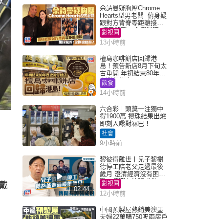
佘詩曼疑胸壓Chrome
Hearts型男老闆 俯身疑
跟對方背脊零距離接觸
網民驚呼：企側邊唔
影視圈
得？
13小時前
檀島咖啡餅店回歸港
島！預告新店8月下旬太
古重開 年初結束80年歷
史灣仔總店
飲食
14小時前
六合彩︱頭獎一注獨中
得1900萬 攪珠結果出爐
即刻入嚟對冧巴！
社會
9小時前
黎彼得離世丨兒子黎樹
德停工陪老父走過最後
歲月 澄清經濟沒有困
難：傳聞有誇張成份
戴
影視圈
02:44
12小時前
中國預製屋熱銷美澳墨
夫婦22萬購750呎兩房戶