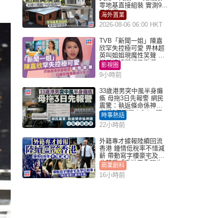
零地基直接組裝 實測9個
月激讚
海外置業
2026-08-06 06:00 HKT
TVB「新聞一姐」陳嘉
欣罕失控極可愛 畀林超
英叫姐姐現魔性笑聲 自
嘲是姨姨獲網民激讚
影視圈
9小時前
33歲港男突中風半身癱
瘓 母拖3日先報警 網民
震驚：執返條命係神蹟
自爆2個惡習｜Juicy叮
時事熱話
22小時前
外籍專才據報陸續回流
香港 鍾情低稅率不惜減
薪 帶動寫字樓豪宅及學
位競爭「香港已重現生
商業創科
機」
16小時前