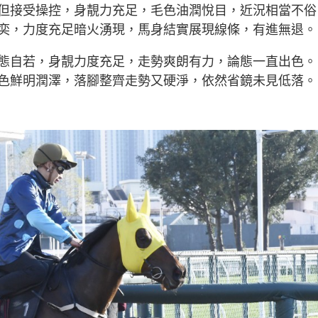
但接受操控，身靚力充足，毛色油潤悅目，近況相當不俗
奕，力度充足暗火湧現，馬身結實展現線條，有進無退。
態自若，身靚力度充足，走勢爽朗有力，論態一直出色。
色鮮明潤澤，落腳整齊走勢又硬淨，依然省鏡未見低落。