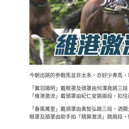
今朝出跳的參戰馬並非太多，亦好少弗馬，
「翼羽陽明」戴眼罩及頭罩由何澤堯跳三段
「維港激流」戴頭罩由紀仁安跳兩段，扣住
「春風萬里」戴頭罩由黃智弘跳三段，洒開
眼罩及頭罩由助手拍「精算激流」跳兩段，