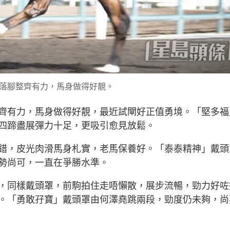
落腳整齊有力，馬身做得好靚。
齊有力，馬身做得好靚，最近試閘好正值勇境。「堅多福
四蹄盡展彈力十足，更吸引愈見放鬆。
錯，皮光肉滑馬身札實，老馬保養好。「泰泰精神」戴頭
勢尚可，一直在爭勝水準。
，同樣戴頭罩，前駒拍住走唔懶散，展步流暢，勁力好咗
。「勇敢孖寶」戴頭罩由何澤堯跳兩段，勁度仍未夠，尚