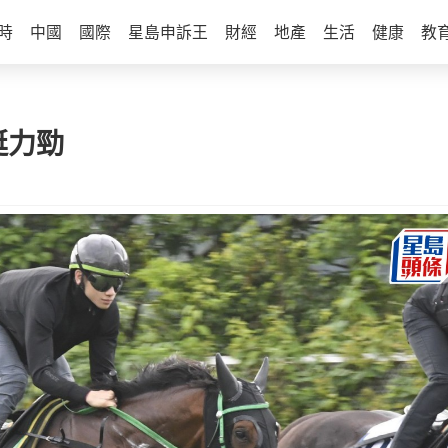
時
中國
國際
星島申訴王
財經
地產
生活
健康
教
挺力勁