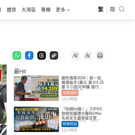
繁
简
育
體育
大灣區
專欄
更多
最Hit
銀色債券2026｜新一批
銀債每手1萬元 最少4.25
厘 8.21起可申購 發行金
額最多550億
投資理財
13小時前
「你個frd廢！」JUPAS
放榜炫耀港大醫科Offer
名校女生囂張留言惹眾
怒 醫學院澄清：宣稱
時事熱話
「40.5分獲錄取」不符事
12小時前
實｜Juicy叮