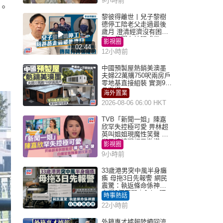
9小時前
。
黎彼得離世丨兒子黎樹
德停工陪老父走過最後
歲月 澄清經濟沒有困
難：傳聞有誇張成份
影視圈
02:44
12小時前
中國預製屋熱銷美澳墨
夫婦22萬購750呎兩房戶
零地基直接組裝 實測9個
月激讚
海外置業
2026-08-06 06:00 HKT
TVB「新聞一姐」陳嘉
欣罕失控極可愛 畀林超
英叫姐姐現魔性笑聲 自
嘲是姨姨獲網民激讚
影視圈
9小時前
33歲港男突中風半身癱
瘓 母拖3日先報警 網民
震驚：執返條命係神蹟
自爆2個惡習｜Juicy叮
時事熱話
22小時前
外籍專才據報陸續回流