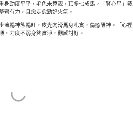
重身勁度平平，毛色未算靚，頂多七成馬。「賢心星」戴
整齊有力，且愈走愈勁好火氣。
步流暢神態暢旺，皮光肉滑馬身札實，傷癒醒神。「心裡
順，力度不弱身夠實淨，觀感討好。