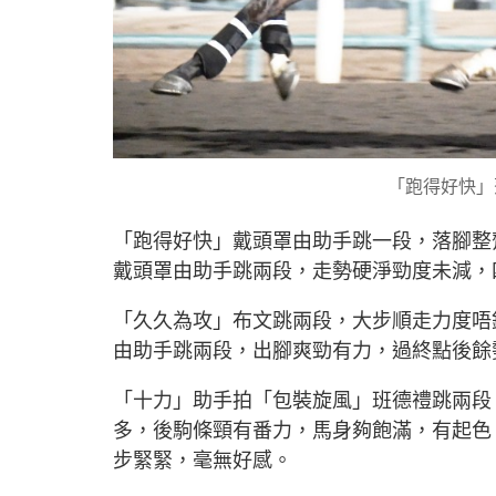
「跑得好快」
「跑得好快」戴頭罩由助手跳一段，落腳整
戴頭罩由助手跳兩段，走勢硬淨勁度未減，
「久久為攻」布文跳兩段，大步順走力度唔
由助手跳兩段，出腳爽勁有力，過終點後餘
「十力」助手拍「包裝旋風」班德禮跳兩段
多，後駒條頸有番力，馬身夠飽滿，有起色
步緊緊，毫無好感。