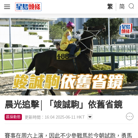
繁
简
晨光追擊│「竣誠駒」依舊省鏡
更新時間：16:04 2025-06-11 HKT
晨操動態
賽事在周六上演，因此不少參戰馬於今朝試跑，勇馬