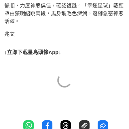
暢順，力度神態俱佳，確認復甦。「幸運星球」戴頭
罩由蔡明紹跳兩段，馬身靚毛色深潤，落腳急密神態
活躍。
兆文
↓立即下載星島頭條App↓