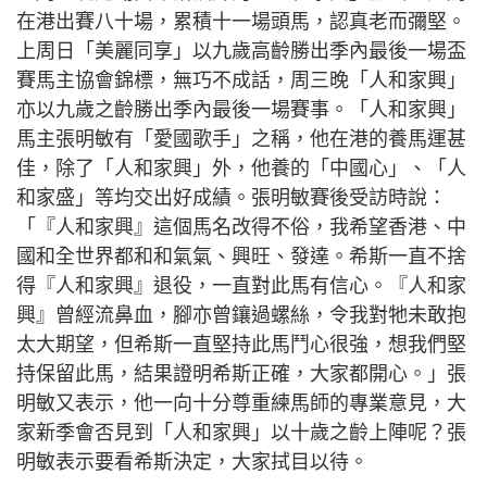
在港出賽八十場，累積十一場頭馬，認真老而彌堅。
上周日「美麗同享」以九歲高齡勝出季內最後一場盃
賽馬主協會錦標，無巧不成話，周三晚「人和家興」
亦以九歲之齡勝出季內最後一場賽事。「人和家興」
馬主張明敏有「愛國歌手」之稱，他在港的養馬運甚
佳，除了「人和家興」外，他養的「中國心」、「人
和家盛」等均交出好成績。張明敏賽後受訪時說：
「『人和家興』這個馬名改得不俗，我希望香港、中
國和全世界都和和氣氣、興旺、發達。希斯一直不捨
得『人和家興』退役，一直對此馬有信心。『人和家
興』曾經流鼻血，腳亦曾鑲過螺絲，令我對牠未敢抱
太大期望，但希斯一直堅持此馬鬥心很強，想我們堅
持保留此馬，結果證明希斯正確，大家都開心。」張
明敏又表示，他一向十分尊重練馬師的專業意見，大
家新季會否見到「人和家興」以十歲之齡上陣呢？張
明敏表示要看希斯決定，大家拭目以待。