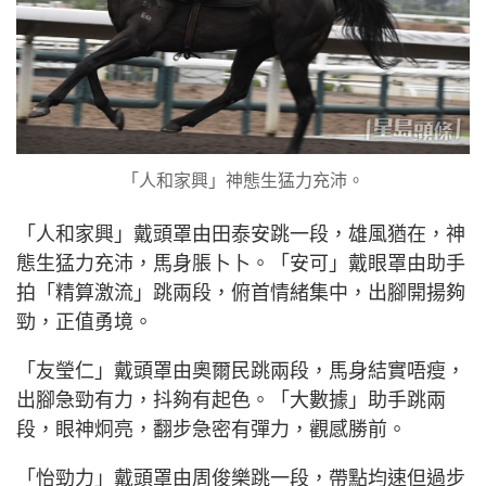
「人和家興」神態生猛力充沛。
「人和家興」戴頭罩由田泰安跳一段，雄風猶在，神
態生猛力充沛，馬身脹卜卜。「安可」戴眼罩由助手
拍「精算激流」跳兩段，俯首情緒集中，出腳開揚夠
勁，正值勇境。
「友瑩仁」戴頭罩由奧爾民跳兩段，馬身結實唔瘦，
出腳急勁有力，抖夠有起色。「大數據」助手跳兩
段，眼神炯亮，翻步急密有彈力，觀感勝前。
「怡勁力」戴頭罩由周俊樂跳一段，帶點均速但過步