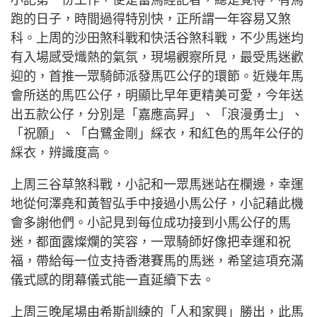
小記第一份工作，便是當馬經記者，總是覺得，有馬
跑的日子，時間過得特別快，正所謂一年容易又煞
科。上周的沙田煞科戰和快活谷煞科戰，不少馬迷均
有入場感受熾熱的氣氛，現場觀察所見，最受馬迷歡
迎的，首推一眾騎師派發馬匹公仔的環節。近幾年馬
會所送的馬匹公仔，明顯比早年更精美可愛，今年送
出五款公仔，分別是「嘉應高昇」、「浪漫勇士」、
「祝願」、「白鷺金剛」綵衣，和紅色的馬年公仔的
綵衣，辨識度高。
上周三谷草煞科戰，小記和一眾馬迷站在欄邊，幸運
地從何澤堯和黃智弘手中接過小馬公仔，小記藉此機
會多謝他們。小記見到每位成功接到小馬公仔的馬
迷，都面露燦爛的笑容，一眾騎師好像把幸運和祝
福，帶給每一位支持香港賽馬的馬迷，希望這項充滿
儀式感的閉幕儀式能一直延續下去。
上周三晚尾場由希斯訓練的「人和家興」勝出，此馬