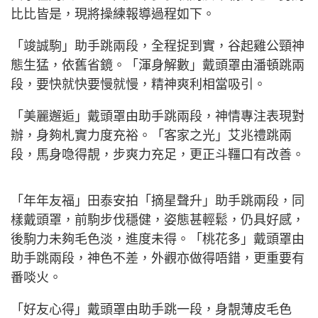
比比皆是，現將操練報導過程如下。
「竣誠駒」助手跳兩段，全程捉到實，谷起雞公頸神
態生猛，依舊省鏡。「渾身解數」戴頭罩由潘頓跳兩
段，要快就快要慢就慢，精神爽利相當吸引。
「美麗邂逅」戴頭罩由助手跳兩段，神情專注表現對
辦，身夠札實力度充裕。「客家之光」艾兆禮跳兩
段，馬身喼得靚，步爽力充足，更正斗韁口有改善。
「年年友福」田泰安拍「摘星聲升」助手跳兩段，同
樣戴頭罩，前駒步伐穩健，姿態甚輕鬆，仍具好感，
後駒力未夠毛色淡，進度未得。「桃花多」戴頭罩由
助手跳兩段，神色不差，外觀亦做得唔錯，更重要有
番啖火。
「好友心得」戴頭罩由助手跳一段，身靚薄皮毛色