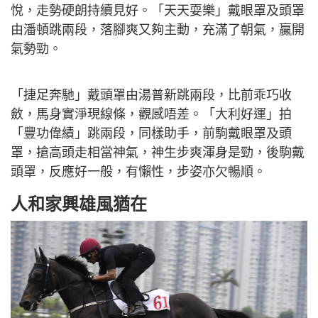
悅，走勢硬朗持續見好。「天天耍樂」戴眼罩及頭罩
由潘頓跳兩段，落腳爽又夠主動，充滿了朝氣，贏開
氣勢勁。
「捷足奔馳」戴頭罩由湯普新跳兩段，比前乖巧收
斂，馬身實淨現線條，觀感唔差。「大利好運」拍
「豐功偉績」跳兩段，同樣助手，前駒戴眼罩及頭
罩，搶高頭走相當神氣，神生步爽渾身是勁，後駒戴
頭罩，反應好一般，有懶性，步姿亦欠暢順。
人和家興雄風猶在