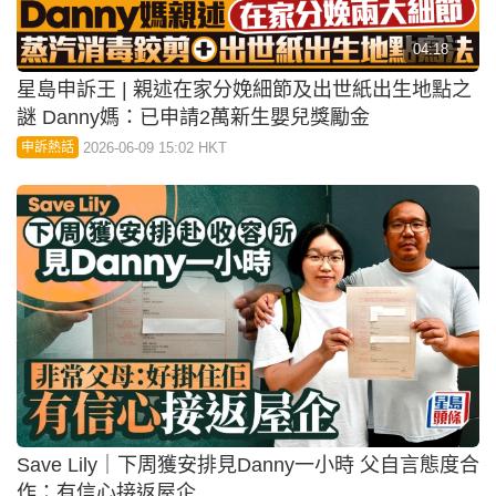
04:18
星島申訴王 | 親述在家分娩細節及出世紙出生地點之
謎 Danny媽：已申請2萬新生嬰兒獎勵金
2026-06-09 15:02 HKT
申訴熱話
Save Lily｜下周獲安排見Danny一小時 父自言態度合
作：有信心接返屋企