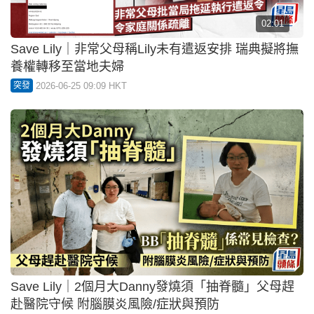
02:01
Save Lily｜非常父母稱Lily未有遣返安排 瑞典擬將撫
養權轉移至當地夫婦
2026-06-25 09:09 HKT
突發
Save Lily｜2個月大Danny發燒須「抽脊髓」父母趕
赴醫院守候 附腦膜炎風險/症狀與預防