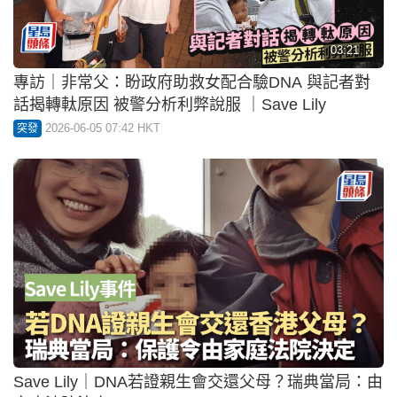
03:21
專訪｜非常父：盼政府助救女配合驗DNA 與記者對
話揭轉軚原因 被警分析利弊說服 ｜Save Lily
2026-06-05 07:42 HKT
突發
Save Lily｜DNA若證親生會交還父母？瑞典當局：由