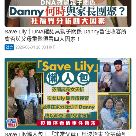
Save Lily｜DNA確認具親子關係 Danny暫住收容所
會否與父母重聚須看四大因素！
2026-06-04 16:03 HKT
社會
Save Lily懶人包︱「非常父母」風波始末 從芬蘭到