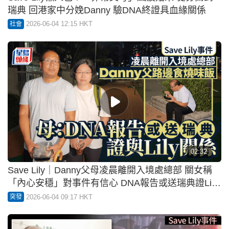
瑞典 回港家中分娩Danny 驗DNA終證具血緣關係
2026-06-04 12:15 HKT
社會
02:32
Save Lily｜Danny父母凌晨離開入境處總部 關女稱
「內心安穩」對事件有信心 DNA報告或送瑞典證Lily
關係
2026-06-04 09:17 HKT
突發