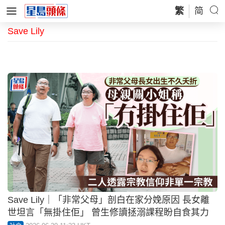
繁
简
Save Lily
Save Lily｜「非常父母」剖白在家分娩原因 長女離
世坦言「無掛住佢」 曾生修讀拯溺課程盼自食其力