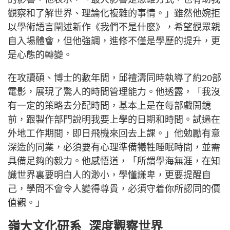
觀察和了解世界、理論化複雜的事情。」雖然他婉拒
以學術語言闡述新作《我們不是什麼》，希望觀眾親
自入場體會，但他強調，進修不僅是學歷的提升，更
是心態的轉變。
在攻讀碩、博士的數年間，邱禮濤同時執導了約20部
電影，展現了驚人的時間管理能力。他透露，「我沒
有一定的策略去分配時間，基本上是在每部戲開鏡
前，跟製作部門說明我要上學的日期和時間。試過在
外地工作期間，即日飛機來回去上課。」他勉勵有意
深造的同業，必須要有心理準備犧牲睡眠時間，並需
具備足夠的毅力。他感悟道，「所謂學海無涯，在知
識世界裏要明白人的渺小，學懂謙卑，更要提醒自
己，學問不會令人變得尊貴，必須守着你所認同的價
值觀。」
嶺大文化研系 深度觀察世界