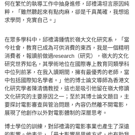
何在繁忙的執導工作中抽身進修，邱禮濤坦言原因純
粹，「雖然聽起來有點肉麻，卻是千真萬確，我想追
求學問，充實自己。」
在眾多學科中，邱禮濤鍾情於嶺大文化研究系，「當
今社會，教育已成為可供消費的東西，我是一個精明
消費者，報讀前做過research（研究），嶺大的文化
研究世界知名，其學術地位在國際專上教育同類學科
中位列前茅，在我入讀期間，擁有最優秀的老師，當
中包括國際知名學者。」他的博士論文導師為香港文
化研究學者陳清僑教授，這也是吸引他留在嶺大修讀
文化研究的主要原因之一；至於其博士論文題目，主
要探討電影審查與管治問題，內容仍然離不開電影，
展現了他創作以外對電影體制的深層思考。
博士學位的訓練，對邱禮濤的電影事業也產生了深遠
的影響。他表示，「最大影響是思維方式，也有助我