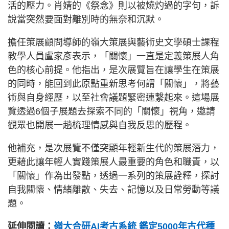
活的壓力。肖婧的《祭念》則以被燒灼過的字句，訴
說當突然要面對離別時的無奈和沉默。
擔任策展顧問導師的嶺大策展與藝術史文學碩士課程
教學人員盧家彥表示，「關懷」一直是定義策展人角
色的核心前提。他指出，是次展覽旨在讓學生在策展
的同時，能回到此原點重新思考何謂「關懷」，將藝
術與自身經歷，以至社會議題緊密連繫起來。這場展
覽透過6個子展題去探索不同的「關懷」視角，邀請
觀眾也開展一趟梳理情感與自我反思的歷程。
他補充，是次展覽不僅突顯年輕新生代的策展潛力，
更藉此讓年輕人實踐策展人最重要的角色和職責，以
「關懷」作為出發點，透過一系列的策展詮釋，探討
自我關懷、情緒離散、失去、記憶以及日常勞動等議
題。
延伸閱讀：
嶺大合研AI考古系統 鑑定5000年古代種