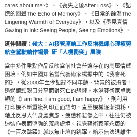
cares about me?》、《喪失之後After Loss》、《記
憶的回聲The Echo of Memory》、《日常的餘溫The
Lingering Warmth of Everyday》，以及《墨見真情
Gazing in Ink: Seeing People, Seeing Emotions》。
延伸閱讀：
嶺大：AI接管座艙工作反增機師心理疲勞
航空駕駛艙作場景 研「人機衝突」風險
當中多件重點作品反映當前社會普遍存在的高壓情感
困境。例如中國知名當代藝術家楊振中的《我會死
的》，從2000年至今記錄不同年齡、背景的被攝者，
透過鏡頭親口分享面對死亡的恐懼。本港藝術家卓思
穎的《I am fine, I am good, I am happy》，則利用
打印機不斷重複列印正面語句，直至機械逐漸損耗，
藉此反思人們身處焦慮、疲憊和悲傷之中，往往仍被
迫裝作表面堅強的荒謬處境。視覺藝術家董永康的
《一百次跳躍》就以無止境的跳躍，暗示無法逃離生