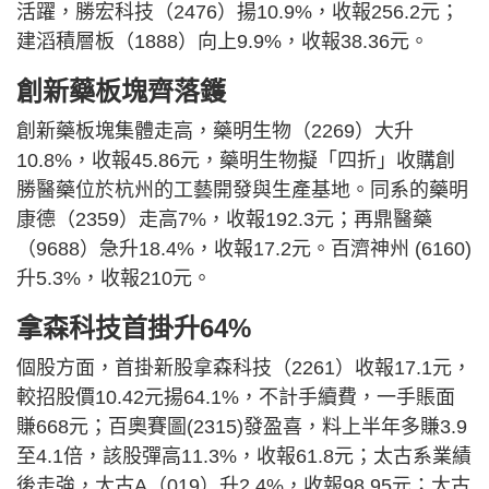
活躍，勝宏科技（2476）揚10.9%，收報256.2元；
建滔積層板（1888）向上9.9%，收報38.36元。
創新藥板塊齊落鑊
創新藥板塊集體走高，藥明生物（2269）大升
10.8%，收報45.86元，藥明生物擬「四折」收購創
勝醫藥位於杭州的工藝開發與生產基地。同系的藥明
康德（2359）走高7%，收報192.3元；再鼎醫藥
（9688）急升18.4%，收報17.2元。百濟神州 (6160)
升5.3%，收報210元。
拿森科技首掛升64%
個股方面，首掛新股拿森科技（2261）收報17.1元，
較招股價10.42元揚64.1%，不計手續費，一手賬面
賺668元；百奧賽圖(2315)發盈喜，料上半年多賺3.9
至4.1倍，該股彈高11.3%，收報61.8元；太古系業績
後走強，太古A（019）升2.4%，收報98.95元；太古