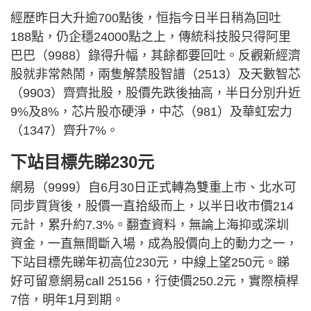
經歷昨日大升逾700點後，恒指今日半日稍為回吐
188點，仍企穩24000點之上，傳統科技股只得阿里
巴巴（9988）錄得升幅，其餘都要回吐。反觀新經濟
股就非常熱鬧，兩隻解禁股智譜（2513）及天數智芯
（9903）齊齊批股，股價先跌後抽高，半日分別升近
9%及8%，芯片股亦硬淨，中芯（981）及華虹宏力
（1347）齊升7%。
下站目標先睇230元
網易（9999）自6月30日正式轉為雙重上市、北水可
同步買貨後，股價一直拾級而上，以半日收市價214
元計，累升約7.3%。翻查資料，無論上海抑或深圳
資金，一直無間斷入場，成為股價向上的動力之一，
下站目標先睇年初高位230元，中線上望250元。睇
好可留意網易call 25156，行使價250.2元，實際槓桿
7倍，明年1月到期。