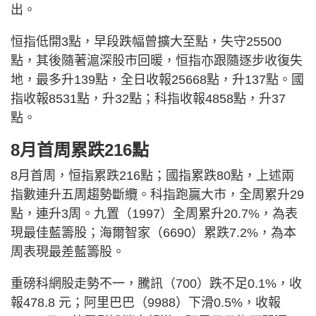
出。
恒指低開3點，早段跌幅曾擴大至點，失守25500
點，其後隨著滬深股市回暖，恒指亦跟隨逐步收復失
地，最多升139點，全日收報25668點，升137點。國
指收報8531點，升32點；科指收報4858點，升37
點。
8月首周累跌216點
8月首周，恒指累跌216點；國指累跌80點，上述兩
指數連升五周趨勢斷纜。科指跑贏大市，全周累升29
點，連升3周。九置（1997）全周累升20.7%，為表
現最佳藍籌股；海爾智家（6690）累跌7.2%，為本
周表現最差藍籌股。
重磅科網股走勢不一，騰訊（700）跌不足0.1%，收
報478.8 元；阿里巴巴（9988）下滑0.5%，收報