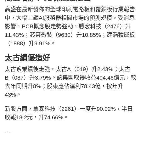
高盛在最新發佈的全球印刷電路板和覆銅板行業報告
中，大幅上調AI服務器相關市場的預測規模。受消息
影響，PCB概念股走勢強勁，勝宏科技（2476）升
11.43%；芯碁微裝（9630）升10.85%；建滔積層板
（1888）升9.91%。
太古績優造好
太古系業績後走強，太古A（019）升2.43%；太古
B（087）升3.79%。該集團取得收益494.46億元，較
去年同期升8%；股東應佔溢利78.43億，按年升
43%。
新股方面，拿森科技（2261）一度升90.02%，半日
收報18.2元，升74.66%。
---