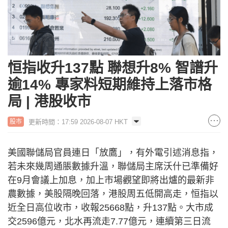
恒指收升137點 聯想升8% 智譜升
逾14% 專家料短期維持上落市格
局 | 港股收市
更新時間：17:59 2026-08-07 HKT
股市
美國聯儲局官員連日「放鷹」，有外電引述消息指，
若未來幾周通脹數據升溫，聯儲局主席沃什已準備好
在9月會議上加息，加上市場觀望即將出爐的最新非
農數據，美股隔晚回落，港股周五低開高走，恒指以
近全日高位收市，收報25668點，升137點。大市成
交2596億元，北水再流走7.77億元，連續第三日流