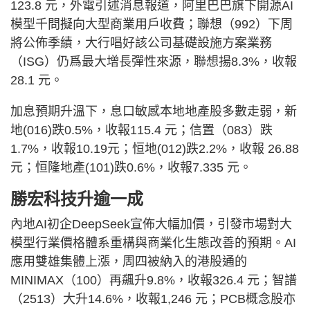
123.8 元，外電引述消息報道，阿里巴巴旗下開源AI
模型千問擬向大型商業用戶收費；聯想（992）下周
將公佈季績，大行唱好該公司基礎設施方案業務
（ISG）仍爲最大增長彈性來源，聯想揚8.3%，收報
28.1 元。
加息預期升溫下，息口敏感本地地產股多數走弱，新
地(016)跌0.5%，收報115.4 元；信置（083）跌
1.7%，收報10.19元；恒地(012)跌2.2%，收報 26.88
元；恒隆地產(101)跌0.6%，收報7.335 元。
勝宏科技升逾一成
內地AI初企DeepSeek宣佈大幅加價，引發市場對大
模型行業價格體系重構與商業化生態改善的預期。AI
應用雙雄集體上漲，周四被納入的港股通的
MINIMAX（100）再飆升9.8%，收報326.4 元；智譜
（2513）大升14.6%，收報1,246 元；PCB概念股亦