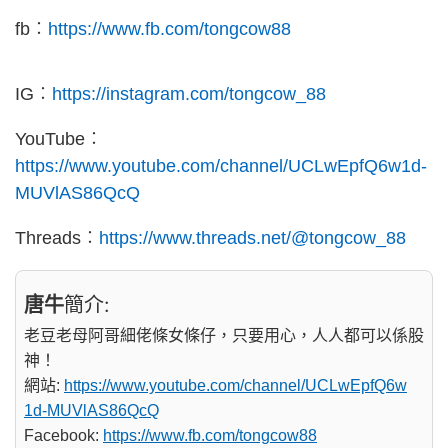
fb︰
https://www.fb.com/tongcow88
IG︰
https://instagram.com/tongcow_88
YouTube︰
https://www.youtube.com/channel/UCLwEpfQ6w1d-
MUVlAS86QcQ
Threads︰
https://www.threads.net/@tongcow_88
唐牛
簡介:
老豆老母阿哥細佬條女條仔，只要用心，人人都可以係股
神！
網站:
https://www.youtube.com/channel/UCLwEpfQ6w
1d-MUVlAS86QcQ
Facebook:
https://www.fb.com/tongcow88