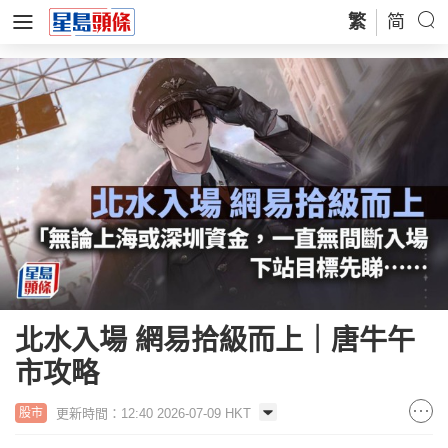
繁
简
北水入場 網易拾級而上｜唐牛午
市攻略
更新時間：12:40 2026-07-09 HKT
股市