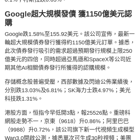
Google超大規模發債 獲1150億美元認
購
Google跌1.58%至155.92美元。該公司宣佈，最新一
輪超大規模債券發行獲得約1150億美元訂單。據悉，
此次債券發行吸引的需求超過預期發行規模上限250
億美元的四倍，同時超過亞馬遜和SpaceX等公司近
期其他AI相關債券發行所獲得的認購規模。
存儲概念股普遍受壓，西部數據及閃迪公佈業績後，
分別跌13.03%及6.81%；SK海力士跌4.97%；美光
科技跌1.31%。
港股方面，恒指今早低開3點，報25526點。重磅科
網股走勢不一，京東（9618）升0.86%；阿里巴巴
（9988）升0.72%，該公司旗下新一代視頻生成模型
Wan3.0開啟公測，據悉單次可生成30秒視頻；美團