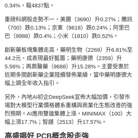
0.34%，報4837點。
重磅科網股走勢不一，美團（3690）升0.27%；騰訊
（700）跌0.13%；京東（9618）跌0.24%；阿里巴
巴（9988）跌0.4%；小米（1810）跌0.52%。
創新藥板塊集體走高，藥明生物（2269）升6.81%至
44.2元，成表現最好藍籌；藥明康德（2359）升
5.56%；再鼎醫藥（9688）升15.28%。主要受惠於
近期多間創新藥企業陸續發佈業績，當中藥明康德大
幅上調全年收入指引。
另外，內地AI初企DeepSeek宣佈大幅加價，引發市
場對大模型行業價格體系重構與商業化生態改善的強
烈預期。AI應用雙雄集體上漲，MINIMAX（100）大
幅上漲17.7%；智譜（2513）升17.57%。
高盛唱好 PCB概念股走強