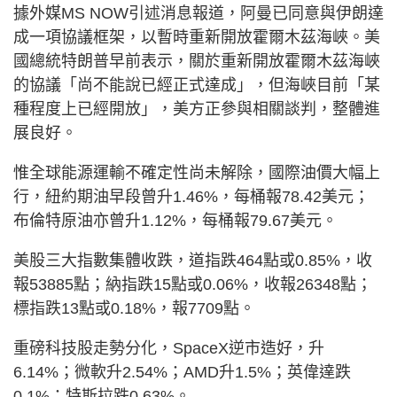
據外媒MS NOW引述消息報道，阿曼已同意與伊朗達
成一項協議框架，以暫時重新開放霍爾木茲海峽。美
國總統特朗普早前表示，關於重新開放霍爾木茲海峽
的協議「尚不能說已經正式達成」，但海峽目前「某
種程度上已經開放」，美方正參與相關談判，整體進
展良好。
惟全球能源運輸不確定性尚未解除，國際油價大幅上
行，紐約期油早段曾升1.46%，每桶報78.42美元；
布倫特原油亦曾升1.12%，每桶報79.67美元。
美股三大指數集體收跌，道指跌464點或0.85%，收
報53885點；納指跌15點或0.06%，收報26348點；
標指跌13點或0.18%，報7709點。
重磅科技股走勢分化，SpaceX逆市造好，升
6.14%；微軟升2.54%；AMD升1.5%；英偉達跌
0.1%；特斯拉跌0.63%。