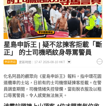
星島申訴王 | 疑不忿揀客拒載「斷
正」 的士司機晒紋身辱罵警員
更新時間：17:47 2026-08-10 HKT
申訴熱話
化名阿昌的觀眾向《星島申訴王》報料，指中環花園
道纜車的士站，日前有的士司機懷疑揀客拒載。在警
員調查期間，司機情緒失控發爛，當街脫衣服及以粗
口辱罵警員，令人感覺無法無天。