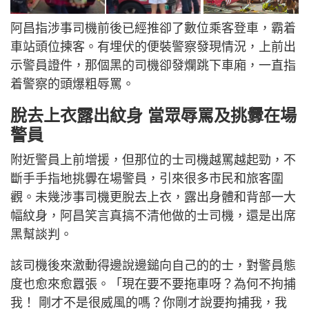
阿昌指涉事司機前後已經推卻了數位乘客登車，霸着
車站頭位揀客。有埋伏的便裝警察發現情況，上前出
示警員證件，那個黑的司機卻發爛跳下車廂，一直指
着警察的頭爆粗辱罵。
脫去上衣露出紋身 當眾辱罵及挑釁在場
警員
附近警員上前增援，但那位的士司機越罵越起勁，不
斷手手指地挑釁在場警員，引來很多市民和旅客圍
觀。未幾涉事司機更脫去上衣，露出身體和背部一大
幅紋身，阿昌笑言真搞不清他做的士司機，還是出席
黑幫談判。
該司機後來激動得邊說邊鎚向自己的的士，對警員態
度也愈來愈囂張。「現在要不要拖車呀？為何不拘捕
我！ 剛才不是很威風的嗎？你剛才說要拘捕我，我