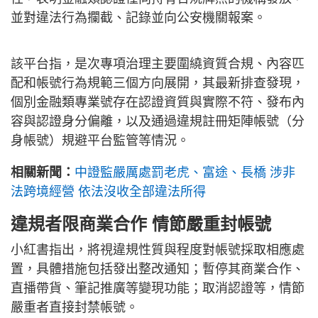
並對違法行為攔截、記錄並向公安機關報案。
該平台指，是次專項治理主要圍繞資質合規、內容匹
配和帳號行為規範三個方向展開，其最新排查發現，
個別金融類專業號存在認證資質與實際不符、發布內
容與認證身分偏離，以及通過違規註冊矩陣帳號（分
身帳號）規避平台監管等情況。
相關新聞：
中證監嚴厲處罰老虎、富途、長橋 涉非
法跨境經營 依法沒收全部違法所得
違規者限商業合作 情節嚴重封帳號
小紅書指出，將視違規性質與程度對帳號採取相應處
置，具體措施包括發出整改通知；暫停其商業合作、
直播帶貨、筆記推廣等變現功能；取消認證等，情節
嚴重者直接封禁帳號。