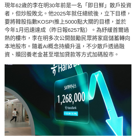
現年62歲的李在明30年前是一名「即日鮮」散戶投資
者，但炒股敗北。他2025年就任總統後，立下目標，
要將韓股指數KOSPI推上5000點大關的目標，並於
今年1月迅速達成（昨日報6257點）。為紓緩首爾過
熱的樓市，李在明多次公開鼓勵民眾將家庭儲蓄轉向
本地股市。隨着AI概念持續升溫，不少散戶透過融
資、贖回養老金甚至增加貸款等方式加碼股市。