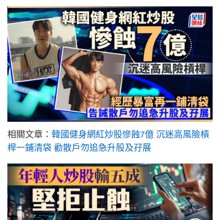
相關文章：
韓國健身網紅炒股慘蝕7億 沉迷高風險槓
桿一鋪清袋 勸散戶勿追急升股及孖展