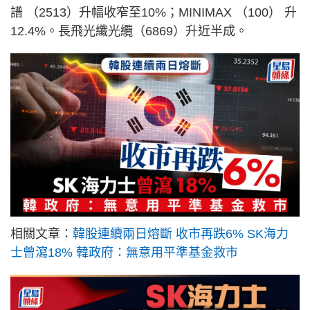
譜 （2513）升幅收窄至10%；MINIMAX （100） 升
12.4%。長飛光纖光纜（6869）升近半成。
相關文章：
韓股連續兩日熔斷 收市再跌6% SK海力
士曾瀉18% 韓政府：無意用平準基金救市