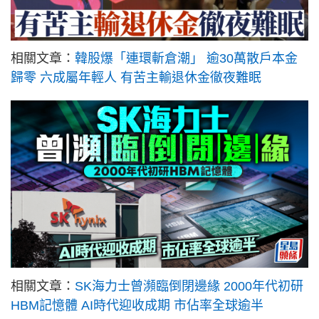
相關文章：
韓股爆「連環斬倉潮」 逾30萬散戶本金
歸零 六成屬年輕人 有苦主輸退休金徹夜難眠
相關文章：
SK海力士曾瀕臨倒閉邊緣 2000年代初研
HBM記憶體 AI時代迎收成期 市佔率全球逾半