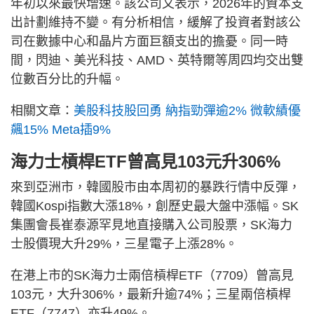
年初以來最快增速。該公司又表示，2026年的資本支
出計劃維持不變。有分析相信，緩解了投資者對該公
司在數據中心和晶片方面巨額支出的擔憂。同一時
間，閃迪、美光科技、AMD、英特爾等周四均交出雙
位數百分比的升幅。
相關文章：
美股科技股回勇 納指勁彈逾2% 微軟績優
飆15% Meta插9%
海力士槓桿ETF曾高見103元升306%
來到亞洲市，韓國股市由本周初的暴跌行情中反彈，
韓國Kospi指數大漲18%，創歷史最大盤中漲幅。SK
集團會長崔泰源罕見地直接購入公司股票，SK海力
士股價現大升29%，三星電子上漲28%。
在港上市的SK海力士兩倍槓桿ETF（7709）曾高見
103元，大升306%，最新升逾74%；三星兩倍槓桿
ETF（7747）亦升49%。