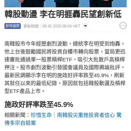
韓股動盪 李在明捱轟民望創新低
更新時間：08:45 2026-08-04 HKT
即時國際
南韓股市今年經歷劇烈波動，總統李在明受到炮轟。
他上台後鼓勵國民將投資自樓市轉向股票，當局更迅
速審批通過單一股票槓桿ETF，吸引大批散戶高槓桿
押注。股市劇烈波動引發國會議員及國際輿論批評。
最新民調顯示李在明的施政好評率跌至45.9%，刷新
其就任以來的最低紀錄，原因就包括韓股動盪及槓桿
型ETF產品上市。
施政好評率跌至45.9%
相關新聞：
珍惜生命｜南韓股災重挫投資者信心 驚
傳多宗自殺案