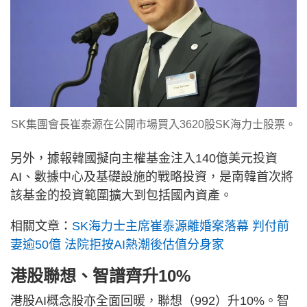
SK集團會長崔泰源在公開市場買入3620股SK海力士股票。
另外，據報韓國擬向主權基金注入140億美元投資
AI、數據中心及基礎設施的戰略投資，是南韓首次將
該基金的投資範圍擴大到包括國內資產。
相關文章：
SK海力士主席崔泰源離婚案落幕 判付前
妻逾50億 法院拒按AI熱潮後估值分身家
港股聯想、智譜齊升10%
港股AI概念股亦全面回暖，聯想（992）升10%。智