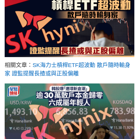
相關文章：
SK海力士槓桿ETF超波動 散戶隨時輸身
家 證監提醒長揸或與正股偏離