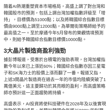
隨着AI熱潮重塑資本市場格局，高盛上調了對台灣和
韓國股市的預測，包括上調台灣加權指數評級至「增
持」，目標價為51000點；以及將韓國綜合指數目標
價由9000點上調至12000點，為華爾街策略師給予的
最高值之​​一。至於摩通今年5月發布的樂觀情境預測
中，則給予韓國綜合指數目標價10000點。
3大晶片製造商盈利強勁
據彭博報道，受惠於台積電的強勁表現，台灣加權指
數今年以來已上漲近60%；韓國綜合指數亦因三星電
子和SK海力士的股價上漲而翻了一番。報道又指，
上述3間晶片製造商在過去一年的市值均陸續突破了1
萬億美元，這主要歸功於其亮眼的盈利，而高盛策略
師亦預計這一正面趨勢將持續。
高盛表示，AI投資將使科技硬件在2028年及以後實現