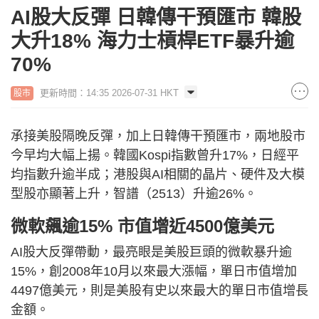
AI股大反彈 日韓傳干預匯市 韓股
大升18% 海力士槓桿ETF暴升逾
70%
更新時間：14:35 2026-07-31 HKT
股市
承接美股隔晚反彈，加上日韓傳干預匯市，兩地股市
今早均大幅上揚。韓國Kospi指數曾升17%，日經平
均指數升逾半成；港股與AI相關的晶片、硬件及大模
型股亦顯著上升，智譜（2513）升逾26%。
微軟飆逾15% 市值增近4500億美元
AI股大反彈帶動，最亮眼是美股巨頭的微軟暴升逾
15%，創2008年10月以來最大漲幅，單日市值增加
4497億美元，則是美股有史以來最大的單日市值增長
金額。