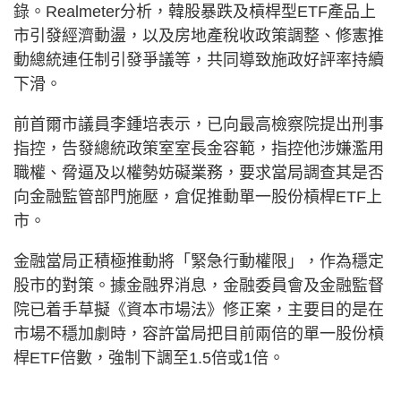
錄。Realmeter分析，韓股暴跌及槓桿型ETF產品上
市引發經濟動盪，以及房地產稅收政策調整、修憲推
動總統連任制引發爭議等，共同導致施政好評率持續
下滑。
前首爾市議員李鍾培表示，已向最高檢察院提出刑事
指控，告發總統政策室室長金容範，指控他涉嫌濫用
職權、脅逼及以權勢妨礙業務，要求當局調查其是否
向金融監管部門施壓，倉促推動單一股份槓桿ETF上
市。
金融當局正積極推動將「緊急行動權限」，作為穩定
股市的對策。據金融界消息，金融委員會及金融監督
院已着手草擬《資本市場法》修正案，主要目的是在
市場不穩加劇時，容許當局把目前兩倍的單一股份槓
桿ETF倍數，強制下調至1.5倍或1倍。