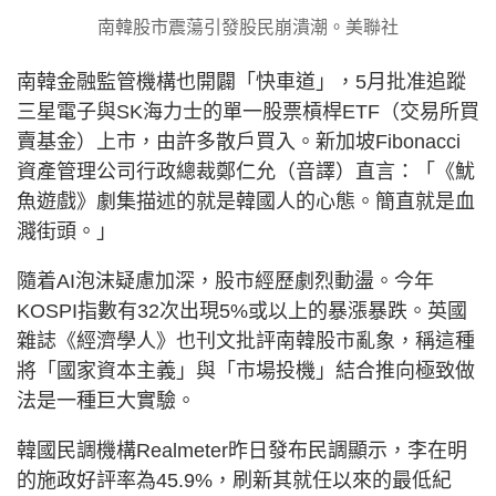
南韓股市震蕩引發股民崩潰潮。美聯社
南韓金融監管機構也開闢「快車道」，5月批准追蹤
三星電子與SK海力士的單一股票槓桿ETF（交易所買
賣基金）上市，由許多散戶買入。新加坡Fibonacci
資產管理公司行政總裁鄭仁允（音譯）直言：「《魷
魚遊戲》劇集描述的就是韓國人的心態。簡直就是血
濺街頭。」
隨着AI泡沫疑慮加深，股市經歷劇烈動盪。今年
KOSPI指數有32次出現5%或以上的暴漲暴跌。英國
雜誌《經濟學人》也刊文批評南韓股市亂象，稱這種
將「國家資本主義」與「市場投機」結合推向極致做
法是一種巨大實驗。
韓國民調機構Realmeter昨日發布民調顯示，李在明
的施政好評率為45.9%，刷新其就任以來的最低紀