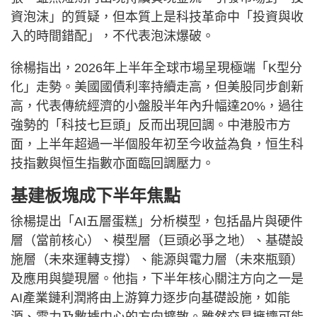
資泡沫」的質疑，但本質上是科技革命中「投資與收
入的時間錯配」，不代表泡沫爆破。
徐楊指出，2026年上半年全球市場呈現極端「K型分
化」走勢。美國國債利率持續走高，但美股同步創新
高，代表傳統經濟的小盤股半年內升幅達20%，過往
強勢的「科技七巨頭」反而出現回調。中港股市方
面，上半年超過一半個股年初至今收益為負，恒生科
技指數與恒生指數亦面臨回調壓力。
基建板塊成下半年焦點
徐楊提出「AI五層蛋糕」分析模型，包括晶片與硬件
層（當前核心）、模型層（巨頭必爭之地）、基礎設
施層（未來運轉支撐）、能源與電力層（未來瓶頸）
及應用與變現層。他指，下半年核心關注方向之一是
AI產業鏈利潤將由上游算力逐步向基礎設施，如能
源、電力及數據中心的方向擴散。雖然交易擁擠可能