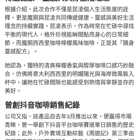
根據介紹，此次合作不僅是昆淩個人生活態度的詮
釋，更是魔胴與昆淩共同傳遞健康、靈感與美好生活
理念的持續實踐。昆凌表示，作為時常在忙碌中尋找
平衡的現代人，格外珍視能瞬間點亮身心的日常細
節，而魔胴西西里咖啡檸檬風味咖啡，正是其「隨身
靈感配方」。
她認為，獨特的清爽檸檬香氣與醇厚咖啡口感巧妙融
合，仿佛將意大利西西里的明媚陽光與海岸微風裝入
杯中，讓她在忙碌間隙也能感受到熱情與寧靜並存的
美好。
曾創抖音咖啡銷售紀錄
公司又指，該產品自去年3月推出以來，便贏得市場
青睞，曾一舉創下抖音平台咖啡賽道單日銷售的歷史
紀錄；此外，戶外實境互動綜藝《周遊記》第三季由