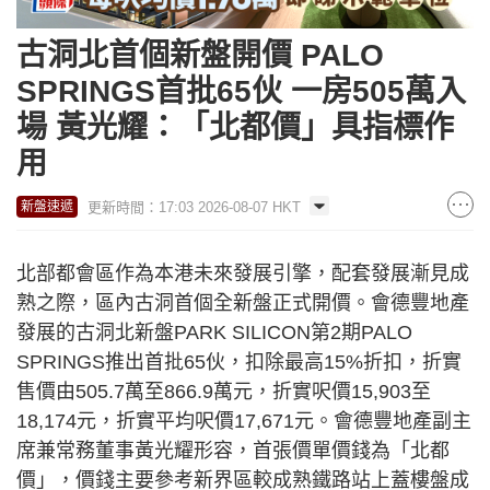
古洞北首個新盤開價 PALO
SPRINGS首批65伙 一房505萬入
場 黃光耀：「北都價」具指標作
用
更新時間：17:03 2026-08-07 HKT
新盤速遞
北部都會區作為本港未來發展引擎，配套發展漸見成
熟之際，區內古洞首個全新盤正式開價。會德豐地產
發展的古洞北新盤PARK SILICON第2期PALO
SPRINGS推出首批65伙，扣除最高15%折扣，折實
售價由505.7萬至866.9萬元，折實呎價15,903至
18,174元，折實平均呎價17,671元。會德豐地產副主
席兼常務董事黃光耀形容，首張價單價錢為「北都
價」，價錢主要參考新界區較成熟鐵路站上蓋樓盤成