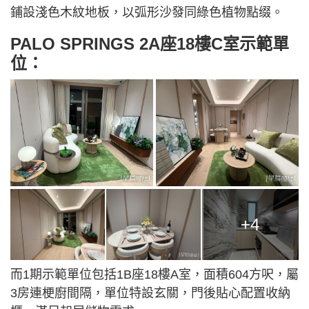
鋪設淺色木紋地板，以弧形沙發同綠色植物點缀。
PALO SPRINGS 2A座18樓C室示範單
位：
+4
而1期示範單位包括1B座18樓A室，面積604方呎，屬
3房連梗廚間隔，單位特設玄關，門後貼心配置收納