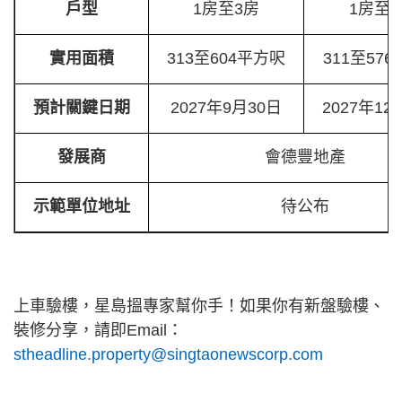
戶型
1房至3房
1房至
實用面積
313至604平方呎
311至57
預計關鍵日期
2027年9月30日
2027年12
發展商
會德豐地產
示範單位地址
待公布
上車驗樓，星島搵專家幫你手！如果你有新盤驗樓、
裝修分享，請即Email：
stheadline.property@singtaonewscorp.com