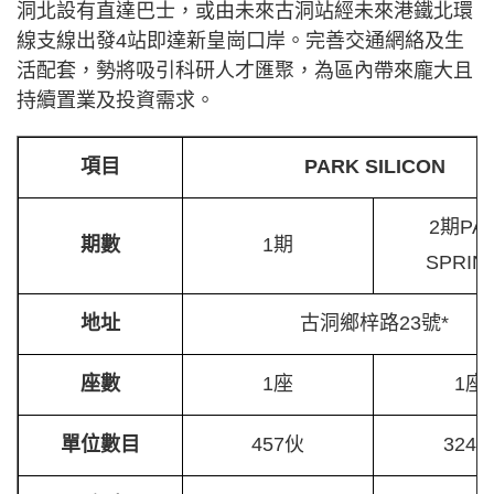
洞北設有直達巴士，或由未來古洞站經未來港鐵北環
線支線出發4站即達新皇崗口岸。完善交通網絡及生
活配套，勢將吸引科研人才匯聚，為區內帶來龐大且
持續置業及投資需求。
項目
PARK SILICON
2期PA
期數
1期
SPRIN
地址
古洞鄉梓路23號*
座數
1座
1座
單位數目
457伙
324