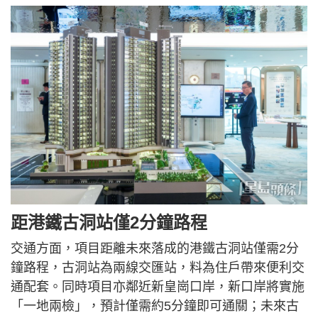
距港鐵古洞站僅2分鐘路程
交通方面，項目距離未來落成的港鐵古洞站僅需2分
鐘路程，古洞站為兩線交匯站，料為住戶帶來便利交
通配套。同時項目亦鄰近新皇崗口岸，新口岸將實施
「一地兩檢」，預計僅需約5分鐘即可通關；未來古