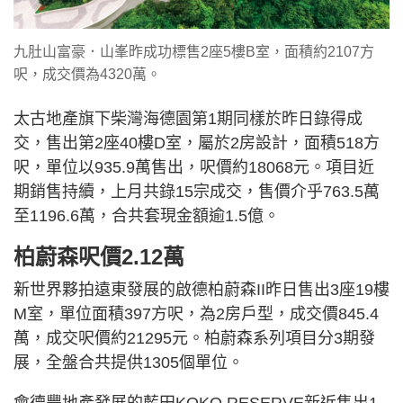
九肚山富豪．山峯昨成功標售2座5樓B室，面積約2107方
呎，成交價為4320萬。
太古地產旗下柴灣海德園第1期同樣於昨日錄得成
交，售出第2座40樓D室，屬於2房設計，面積518方
呎，單位以935.9萬售出，呎價約18068元。項目近
期銷售持續，上月共錄15宗成交，售價介乎763.5萬
至1196.6萬，合共套現金額逾1.5億。
柏蔚森呎價2.12萬
新世界夥拍遠東發展的啟德柏蔚森II昨日售出3座19樓
M室，單位面積397方呎，為2房戶型，成交價845.4
萬，成交呎價約21295元。柏蔚森系列項目分3期發
展，全盤合共提供1305個單位。
會德豐地產發展的藍田KOKO RESERVE新近售出1