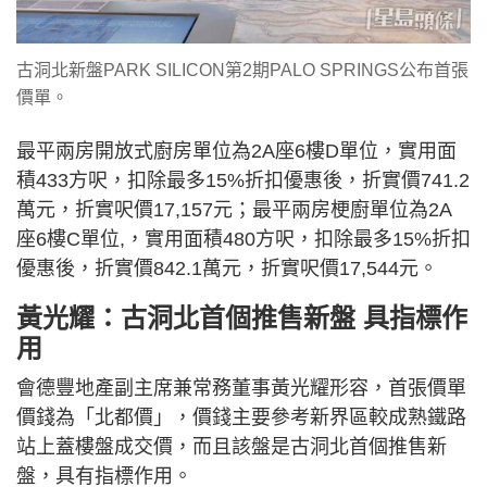
古洞北新盤PARK SILICON第2期PALO SPRINGS公布首張
價單。
最平兩房開放式廚房單位為2A座6樓D單位，實用面
積433方呎，扣除最多15%折扣優惠後，折實價741.2
萬元，折實呎價17,157元；最平兩房梗廚單位為2A
座6樓C單位,，實用面積480方呎，扣除最多15%折扣
優惠後，折實價842.1萬元，折實呎價17,544元。
黃光耀：古洞北首個推售新盤 具指標作
用
會德豐地產副主席兼常務董事黃光耀形容，首張價單
價錢為「北都價」，價錢主要參考新界區較成熟鐵路
站上蓋樓盤成交價，而且該盤是古洞北首個推售新
盤，具有指標作用。