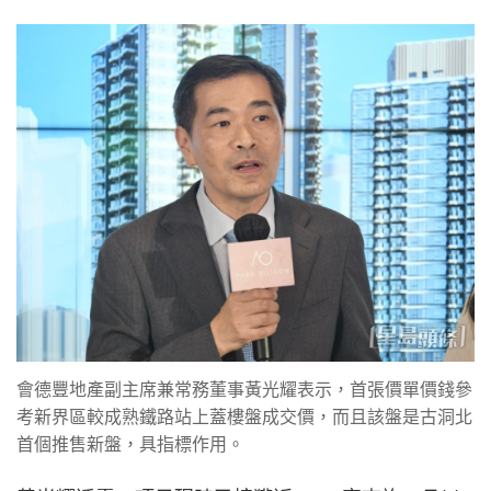
會德豐地產副主席兼常務董事黃光耀表示，首張價單價錢參
考新界區較成熟鐵路站上蓋樓盤成交價，而且該盤是古洞北
首個推售新盤，具指標作用。