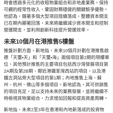
時會透過多元化的收租物業組合和非地產業務，保持
可觀的經常性收入，鞏固財務穩健的關鍵競爭優勢。
他認為，隨著多個大型項目陸續落成，整體資本開支
已在期內顯著回落，未來將繼續減少資本開支和控制
營運開支，並利用創新科技提升營運效率。
未來10個月在港推售5樓盤
推盤計劃方面，新地指，未來10個月計劃在港推售啟
德「天璽•天」和「天璽•海」兩個項目第2期的現樓單
位，其他預計推售的主要項目包括西沙灣發展項目第
2A期及第2B期、鄰近港鐵荃灣西站的項目，以及港
鐵古洞站旁大型項目的第1期；內地推售上海、蘇
州、杭州、佛山等多個項目。新地認為，其可供銷售
的項目充足，足以支持未來的業務發展，並將繼續不
時檢視其物業組合，力求增加回報和提高資產周轉。
新地指，未來2至3年在香港和內地新落成的投資物