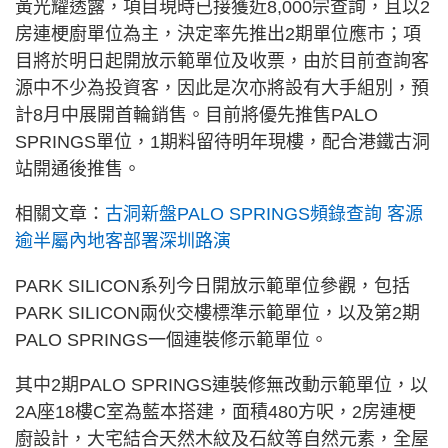
黃光耀透露，項目現時已接獲近8,000宗查詢，且以2
房連梗廚單位為主，決定率先推出2期單位應市；項
目將於明日起開放示範單位及收票，由於目前查詢客
源中不少為投資客，因此是次亦將設有大手組別，預
計8月中展開首輪銷售。目前將優先推售PALO
SPRINGS單位，1期料留待明年現樓，配合港鐵古洞
站開通後推售。
相關文章：
古洞新盤PALO SPRINGS頻錄查詢 客源
逾半屬內地客部署深圳路演
PARK SILICON系列今日開放示範單位參觀，包括
PARK SILICON兩伙交樓標準示範單位，以及第2期
PALO SPRINGS一個連裝修示範單位。
其中2期PALO SPRINGS連裝修無改動示範單位，以
2A座18樓C室為藍本搭建，面積480方呎，2房連梗
廚設計，大宅結合天然木紋及石紋等自然元素，全屋