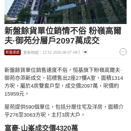
新盤餘貨單位銷情不俗 粉嶺高爾
夫·御苑分層戶2097萬成交
更新時間：12:52 2026-08-07 HKT
新盤速遞
新盤餘貨單位銷售速度不俗，恒基旗下粉嶺高爾夫·
御苑亦添新成交，招標售出2座27樓A室，面積1314
方呎，屬於4房雙套戶型，成交價2097萬，呎價約
15959元。
屋苑提供590個單位，包括分層住宅及洋房，面積介
乎276至3063方呎，主打3房大戶。
富豪·山峯成交價4320萬