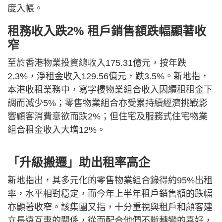
度入帳。
租務收入跌2% 租戶銷售額跌幅顯著收
窄
至於香港物業投資總收入175.31億元，按年跌
2.3%，淨租金收入129.56億元，跌3.5%。新地指，
本港收租業務中，寫字樓物業組合收入因續租租金下
調而減少5%；零售物業組合亦受累持續經濟挑戰影
響顧客消費意欲而跌2%；但住宅及服務式住宅物業
組合租金收入大增12%。
「升級搬遷」助出租率高企
新地指出，其多元化的零售物業組合錄得約95%出租
率，水平相對穩定，而今年上半年租戶銷售額的跌幅
亦顯著收窄。該集團又指，十分重視與租戶和顧客建
立長遠互惠的關係，從而配合他們不斷轉變的喜好，