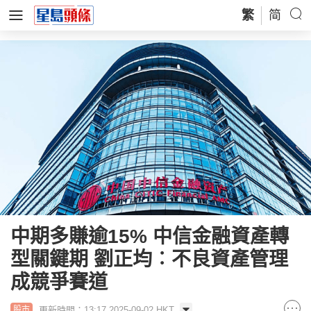
繁
简
中期多賺逾15% 中信金融資產轉
型關鍵期 劉正均︰不良資產管理
成競爭賽道
更新時間：13:17 2025-09-02 HKT
股市