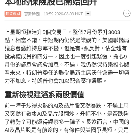
本地的保險股已開始回升
更新時間：10:59 2026-08-03 HKT
投資理財
上星期恒指連升5個交易日，整個7月份累升3003
點，相當不錯，中短期內仍然是樂觀的。美國聯儲局
議息會議維持息率不變，但是有3票反對，佔全體有
投票權成員的四分一，因此也一度引起緊張，擔心9
月份的議息會議會加息。不過，我仍然保持樂觀心態
看未來，特朗普委任的聯儲局新主席沃什會盡一切努
力不加息，特朗普也會加以配合壓抑通脹。
重新檢視建滔系兩股價值
前一陣子炒得火熱的Al及晶片股突然暴跌，不過上周
又突然有數隻Al及晶片股翻炒，升幅不小，是否跌夠
了轉勢？可能還得觀察多一陣子。長遠而言，中國的
Al及晶片股是有前途的，有條件與美國爭長短，只是