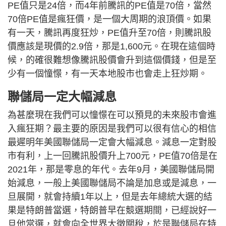
PE值只是24倍，而4年前騰訊的PE值是70倍，當然
70倍PE值是瘋狂價，是一個大周期的浪頂價。如果
有一天，騰訊再度狂炒，PE值升至70倍，則騰訊股
價應該是現價的2.9倍，那是1,600元。在現在這個時
候，的確很難想像騰訊股價會升到這個價錢，但是至
少有一個憧憬，有一天本地股市也會走上狂炒期。
聯儲局一定大幅減息
為甚麼現在我們可以憧憬在可以預見的未來股市會進
入瘋狂期？最主要的原因是我們可以很有信心的相信
最遲明年美國聯儲局一定會大幅減息。減息一定對股
市有利，上一回騰訊股價升上700元，PE值70倍是在
2021年，那是零息的年代。去年9月，美國聯儲局開
始減息，一般上美國聯儲局不論是加息或是減息，一
旦展開，就會持續1年以上，但是去年總統大選的結
果是特朗普當選，特朗普早在競選期間，已經說好一
旦他當選，就會向全世界大徵關稅，於是聯儲局在特