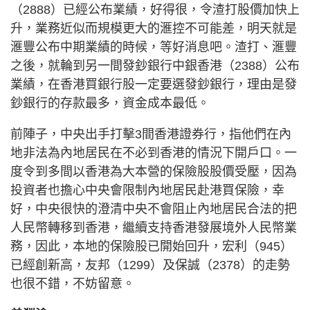
（2888）已經公布業績，好得很，令渣打股價加快上
升，業務近似而規模更大的滙控不可能差，明天就是
滙豐公布中期業績的時候，等好消息吧。渣打、滙豐
之後，就輪到另一間發鈔銀行中銀香港（2388）公布
業績，在香港買銀行股一定要選發鈔銀行，理由是發
鈔銀行的存款最多，資金成本最低。
前陣子，中央出手打擊3間香港證券行，指他們在內
地非法為內地居民在不必到香港的情況下開戶口。一
度令到多間以香港為大本營的保險股股價受壓，因為
投資者也擔心中央會限制內地居民赴港買保險，幸
好，中央很快的澄清中央不會阻止內地居民合法的把
人民幣轉移到香港，繼續支持香港發展境外人民幣業
務，因此，本地的保險股已開始回升，宏利（945）
已經創新高，友邦（1299）及保誠（2378）的走勢
也很不錯，不妨留意。