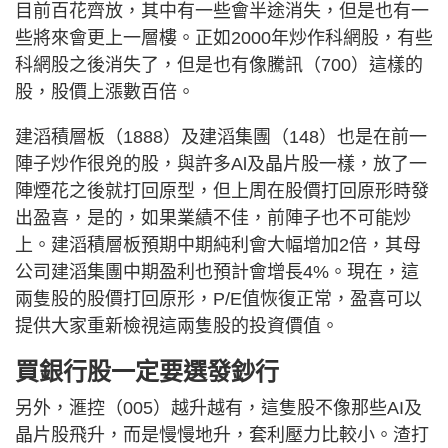
目前百花齊放，其中有一些會半途消失，但是也有一
些將來會更上一層樓。正如2000年炒作科網股，有些
科網股之後消失了，但是也有像騰訊（700）這樣的
股，股價上漲數百倍。
建滔積層板（1888）及建滔集團（148）也是在前一
陣子炒作很兇的股，與許多Al及晶片股一樣，放了一
陣煙花之後就打回原型，但上周在股價打回原形時發
出盈喜，是的，如果業績不佳，前陣子也不可能炒
上。建滔積層板預期中期純利會大幅增加2倍，其母
公司建滔集團中期盈利也預計會增長4%。現在，這
兩隻股的股價打回原形，P/E值恢復正常，盈喜可以
提供大家重新檢視這兩隻股的投資價值。
買銀行股一定要選發鈔行
另外，滙控（005）越升越有，這隻股不像那些AI及
晶片股飛升，而是慢慢地升，套利壓力比較小。渣打