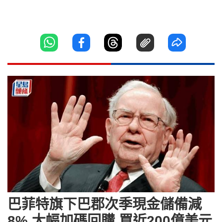
巴菲特旗下巴郡次季現金儲備減
8% 大幅加碼回購 買近200億美元