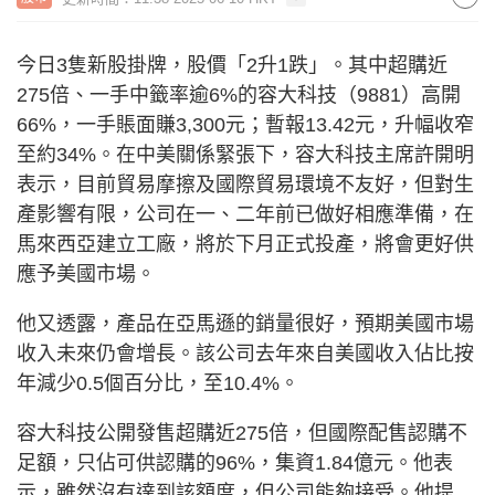
今日3隻新股掛牌，股價「2升1跌」。其中超購近
275倍、一手中籤率逾6%的容大科技（9881）高開
66%，一手賬面賺3,300元；暫報13.42元，升幅收窄
至約34%。在中美關係緊張下，容大科技主席許開明
表示，目前貿易摩擦及國際貿易環境不友好，但對生
產影響有限，公司在一、二年前已做好相應準備，在
馬來西亞建立工廠，將於下月正式投產，將會更好供
應予美國市場。
他又透露，產品在亞馬遜的銷量很好，預期美國市場
收入未來仍會增長。該公司去年來自美國收入佔比按
年減少0.5個百分比，至10.4%。
容大科技公開發售超購近275倍，但國際配售認購不
足額，只佔可供認購的96%，集資1.84億元。他表
示，雖然沒有達到該額度，但公司能夠接受。他提