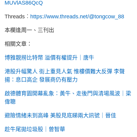
MUVlAS86QcQ
Threads︰
https://www.threads.net/@tongcow_88
本欄逢周一、三刊出
相關文章：
博雅靚撈比特幣 溢價有權提升｜唐牛
港股升幅驚人 街上重見人氣 惟樓價難大反彈 李聲
揚：息口高企 發展商仍有壓力
啟德體育園開幕亂象：黃牛、走後門與清場風波｜梁
偉聰
避險情緒未到高峰 美股見底睇兩大訊號｜晉佳
趁牛尾拋垃圾股｜曾智華