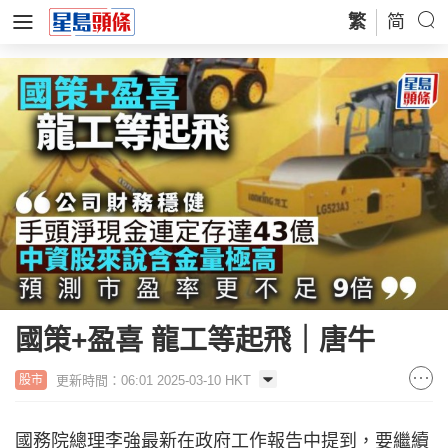
繁
简
國策+盈喜 龍工等起飛｜唐牛
更新時間：06:01 2025-03-10 HKT
股市
國務院總理李強最新在政府工作報告中提到，要繼續