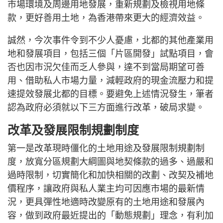
市場環境及周邊用地發展，重新規劃及檢視用地條
款，更好善用土地，為香港帶來更大的經濟效益。
誠然，今次事件令到不少人憂慮，北都的其他產業用
地和發展項目，包括三個「片區開發」試點項目，會
否也因市況欠佳而乏人參與，達不到當局期望可善
用、借助私人市場力量，減輕政府的現金流壓力和提
速提效發展北都的目標。要避免上述情況發生，筆者
認為政府必須就以下三方面進行改革，破局求變。
改革及發展限制規劃制度
第一是改革現時僵化的土地用途及發展限制規劃制
度，放寬分區規劃大綱圖與地契條款的過多、過嚴和
過時限制，切實簡化和加快相關的改劃、改契及補地
價程序，讓政府與私人業主均可因應市場的最新情
況，更具彈性地適時改變原有的土地用途和發展內
容，做到政府最近提出的「動態規劃」理念，有利加