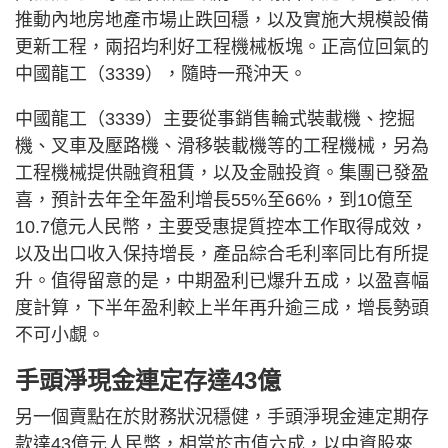
推動內地房地產市場止跌回穩，以及實施大規模設備
更新工程，兩招均利好工程機械板塊。正高位回氣的
中國龍工（3339），隨時一飛沖天。
中國龍工（3339）主要從事銷售輪式裝載機、挖掘
機、叉車及壓路機、滑移裝載機等的工程機械，另為
工程機械提供融資租賃，以及金融投資。集團已發盈
喜，預計去年全年盈利增長55%至66%，到10億至
10.7億元人民幣，主要受惠提質控本工作取得成效，
以及出口收入保持增長，產品綜合毛利率同比有所提
升。值得留意的是，中期盈利已爆升五成，以盈喜幅
度計算，下半年盈利較上半年再升逾三成，增長勢頭
不可小覷。
手頭淨現金連定存達43億
另一個賣點在於財務狀況穩健，手頭淨現金連定期存
款達43億元人民幣，相當於市值六成，以中資股來