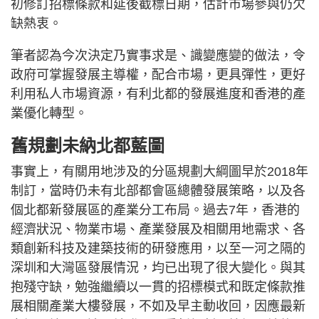
初修訂招標條款和延後截標日期，估計市場參與仍欠
缺熱衷。
筆者認為今次決定乃實事求是、識變應變的做法，令
政府可掌握發展主導權，配合市場，更具彈性，更好
利用私人市場資源，有利北都的發展進度和香港的產
業優化轉型。
舊規劃未納北都藍圖
事實上，有關用地涉及的分區規劃大綱圖早於2018年
制訂，當時仍未有北部都會區總體發展策略，以及各
個北都新發展區的產業分工布局。過去7年，香港的
經濟狀況、物業市場、產業發展及相關用地需求、各
類創新科技及建築技術的研發應用，以至一河之隔的
深圳和大灣區發展情況，均已出現了很大變化。與其
抱殘守缺，勉強繼續以一貫的招標模式和既定條款推
展相關產業大樓發展，不如及早主動收回，因應最新