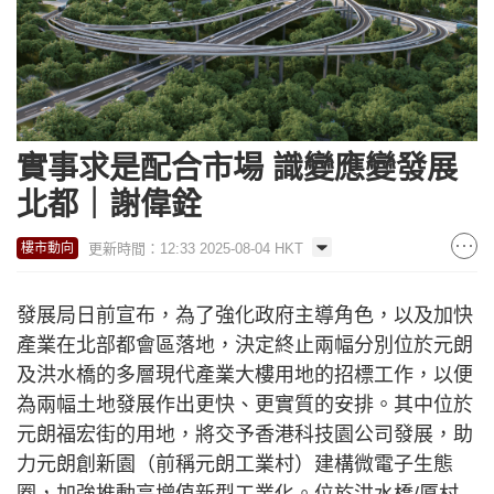
實事求是配合市場 識變應變發展
北都｜謝偉銓
更新時間：12:33 2025-08-04 HKT
樓市動向
發展局日前宣布，為了強化政府主導角色，以及加快
產業在北部都會區落地，決定終止兩幅分別位於元朗
及洪水橋的多層現代產業大樓用地的招標工作，以便
為兩幅土地發展作出更快、更實質的安排。其中位於
元朗福宏街的用地，將交予香港科技園公司發展，助
力元朗創新園（前稱元朗工業村）建構微電子生態
圈，加強推動高增值新型工業化。位於洪水橋/厦村