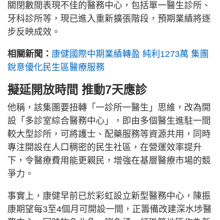
關閉數間表現不佳的醫務中心，包括單一醫生診所、
牙科診所等，現已進入重新擴張階段，預期業績將逐
步反映成效。
相關新聞：
康健國際中期業績轉盈 純利1273萬 集團
銳意優化民生區醫療服務
擬延開放時間 推動7天應診
他稱，該集團要扭轉「一診所一醫生」思維，改為開
設「多診室綜合醫務中心」，即由多個醫生進駐一間
較大型診所，可將護士、配藥服務等資源共用，同時
專注開設在人口稠密的民生社區，在營運效率提升
下，令醫療費用能更親民，增強在基層醫療市場的競
爭力。
事實上，康健早前已於彩虹設立新型醫務中心，陳振
康期望每3至4個月可開設一間，正籌備改建深水埗醫