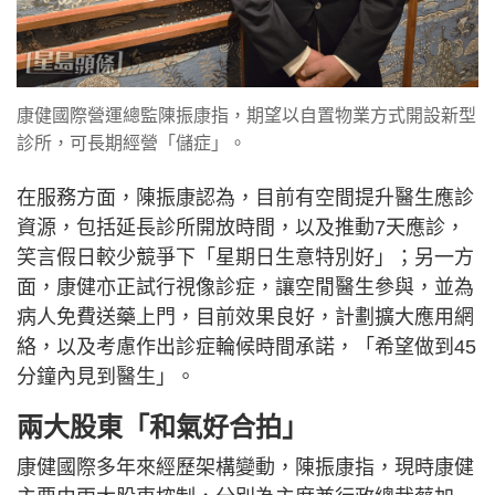
康健國際營運總監陳振康指，期望以自置物業方式開設新型
診所，可長期經營「儲症」。
在服務方面，陳振康認為，目前有空間提升醫生應診
資源，包括延長診所開放時間，以及推動7天應診，
笑言假日較少競爭下「星期日生意特別好」；另一方
面，康健亦正試行視像診症，讓空閒醫生參與，並為
病人免費送藥上門，目前效果良好，計劃擴大應用網
絡，以及考慮作出診症輪候時間承諾，「希望做到45
分鐘內見到醫生」。
兩大股東「和氣好合拍」
康健國際多年來經歷架構變動，陳振康指，現時康健