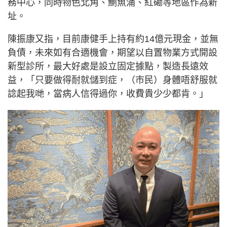
務中心，同時物色北角、鰂魚涌、紅磡等地區作為新
址。
陳振康又指，目前康健手上持有約14億元現金，並無
負債，未來如有合適機會，期望以自置物業方式開設
新型診所，最大好處是設立固定據點，製造長遠效
益，「只要做得耐就儲到症，（市民）身體唔舒服就
諗起我哋，當病人信得過你，收費貴少少都肯。」