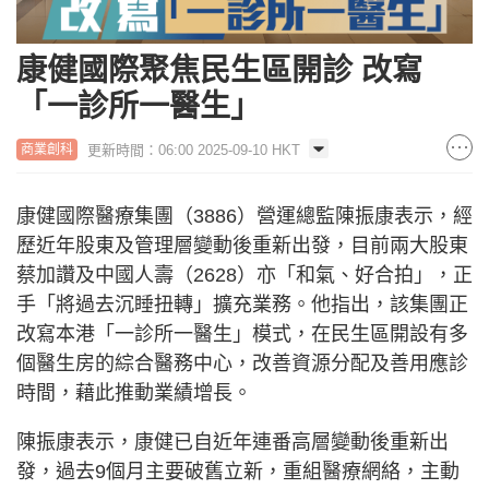
康健國際聚焦民生區開診 改寫
「一診所一醫生」
更新時間：06:00 2025-09-10 HKT
商業創科
康健國際醫療集團（3886）營運總監陳振康表示，經
歷近年股東及管理層變動後重新出發，目前兩大股東
蔡加讚及中國人壽（2628）亦「和氣、好合拍」，正
手「將過去沉睡扭轉」擴充業務。他指出，該集團正
改寫本港「一診所一醫生」模式，在民生區開設有多
個醫生房的綜合醫務中心，改善資源分配及善用應診
時間，藉此推動業績增長。
陳振康表示，康健已自近年連番高層變動後重新出
發，過去9個月主要破舊立新，重組醫療網絡，主動