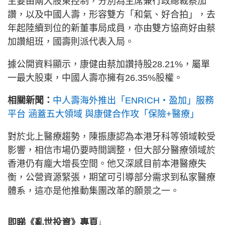
主要由兩大股東控制，分別為主席兼行政總裁蔡加
讚，以及中國人壽，形容雙方「和氣、好合拍」，去
年起陸續到位的新董事局成員，亦由雙方協商好由蔡
加讚組班，國壽則派代表入局。
據公開資料顯示，康健由蔡加讚持股28.21%，屬單
一最大股東，中國人壽亦擁有26.35%股權。
相關新聞：
中人壽海外推出「ENRICH・盈加」服務
平台 涵蓋五大領域 與康健合作攻「保險+醫療」
對於北上醫療趨勢，陳振康認為本港牙科等領域較受
影響，相信市場仍要時間調整，但大部分醫療領域於
香港仍有龐大增長空間。他又深感目前本港醫療失
衡，公營資源緊張，期望可引導部分需求到私家醫療
體系，這亦是他推動集團改革的願景之一。
即睇《亂世投資》專頁↓