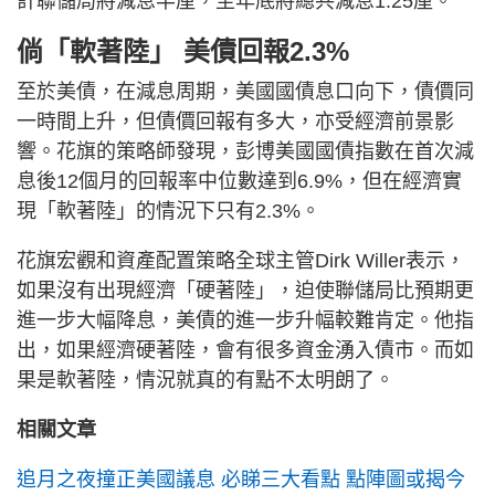
計聯儲局將減息半厘，至年底將總共減息1.25厘。
倘「軟著陸」 美債回報2.3%
至於美債，在減息周期，美國國債息口向下，債價同
一時間上升，但債價回報有多大，亦受經濟前景影
響。花旗的策略師發現，彭博美國國債指數在首次減
息後12個月的回報率中位數達到6.9%，但在經濟實
現「軟著陸」的情況下只有2.3%。
花旗宏觀和資產配置策略全球主管Dirk Willer表示，
如果沒有出現經濟「硬著陸」，迫使聯儲局比預期更
進一步大幅降息，美債的進一步升幅較難肯定。他指
出，如果經濟硬著陸，會有很多資金湧入債市。而如
果是軟著陸，情況就真的有點不太明朗了。
相關文章
追月之夜撞正美國議息 必睇三大看點 點陣圖或揭今