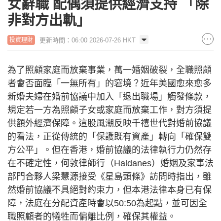
女辭職 配偶須提供經濟支持 「除
非對方出軌」
更新時間：06:00 2026-07-26 HKT
投資理財
為了照顧家庭而放棄事業，萬一婚姻破裂，全職照顧
者會否面臨「一無所有」的窘境？近年美國愈來愈多
新婚夫婦在婚前協議中加入「退出職場」觸發條款，
規定若一方為照顧子女或家庭而放棄工作，對方須提
供額外經濟保障。這股風潮反映千禧世代對婚前協議
的看法，正從傳統的「保護既有資產」轉向「確保雙
方公平」。但在香港，婚前協議的法律執行力仍然存
在不確定性，何敦律師行（Haldanes）婚姻及家事法
部門合夥人梁慧源接受《星島頭條》訪問時指出，雖
然婚前協議不具絕對約束力，但本港法律本身已有保
障，法庭在分配資產時會以50:50為起點，並可因全
職照顧者的犧牲而偏離比例，確保其權益。