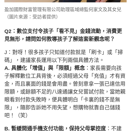
盈加國際財富管理有限公司助理區域總監何家文及其女兒
（圖片來源：受訪者提供）
Q2：數位支付令孩子「看不見」金錢流動，消費更
見無形，請問如何教導孩子了解這套新觀念呢？
J：對呀！很多孩子只知道付款就是「刷卡」或「掃
碼」，建議家長運用以下列兩個具體方法。
A. 具體化「增值」與「限額」概念
：家長需要向孩
子解釋數位工具背後，必須經過父母「充值」才有資
金，而且裏面的錢是會用盡。曾刻意拿一張已達信用
限額，或餘額不足的八達通讓女兒嘗試付款，當她親
眼看到付款失敗時，便具體明白「卡裏的錢不是無
限」，隨即告訴她不用失望，想購物就靠自己儲錢
吧！（笑）
B. 暫緩開通手機支付功能，保持父母掌控度
：不建