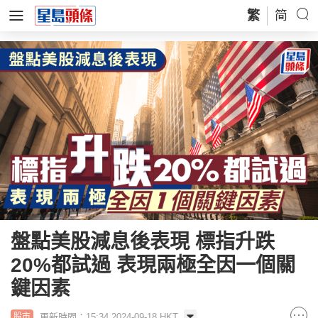
繁
简
盤點美股減息後表現 標指升跌
20%都試過 表現兩極全因一個關
鍵因素
更新時間：15:34 2024-09-18 HKT
股市