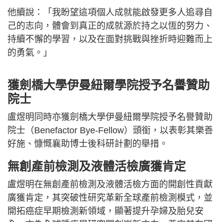
他續說：「我盼望這項個人成就能啟發更多人追尋自
己的志向，體會到真正的成就源於持之以恆的努力、
持續不懈的學習，以及在面對挑戰與挫折時迎難而上
的勇氣。」
獲劍橋大學伊曼紐爾學院授予名譽贊助
院士
盧煜明同時亦獲劍橋大學伊曼紐爾學院授予名譽贊助
院士（Benefactor Bye-Fellow）頭銜，以表彰其樂善
好施、慷慨襄助博士後科研計劃的舉措。
無創產前檢測及液體活檢廣獲肯定
盧煜明在無創產前檢測及液體活檢方面的開創性貢獻
廣獲肯定，其突破性研究革新全球產前檢測模式，並
開拓癌症早期檢測新領域，顯著提升孕婦及胎兒安