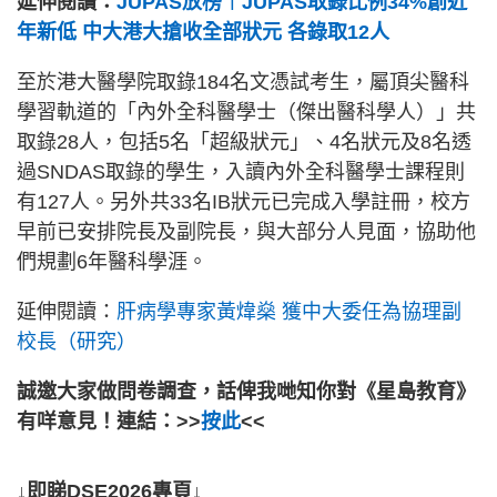
延伸閱讀：
JUPAS放榜︱JUPAS取錄比例34%創近
年新低 中大港大搶收全部狀元 各錄取12人
至於港大醫學院取錄184名文憑試考生，屬頂尖醫科
學習軌道的「內外全科醫學士（傑出醫科學人）」共
取錄28人，包括5名「超級狀元」、4名狀元及8名透
過SNDAS取錄的學生，入讀內外全科醫學士課程則
有127人。另外共33名IB狀元已完成入學註冊，校方
早前已安排院長及副院長，與大部分人見面，協助他
們規劃6年醫科學涯。
延伸閱讀：
肝病學專家黃煒燊 獲中大委任為協理副
校長（研究）
誠邀大家做問卷調查，話俾我哋知你對《星島教育》
有咩意見！連結：>>
按此
<<
↓即睇DSE2026專頁↓