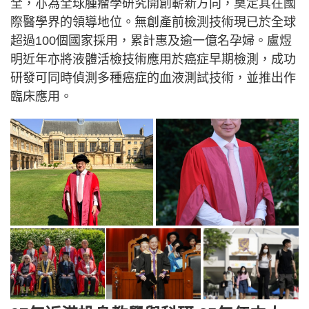
全，亦為全球腫瘤學研究開創嶄新方向，奠定其在國
際醫學界的領導地位。無創產前檢測技術現已於全球
超過100個國家採用，累計惠及逾一億名孕婦。盧煜
明近年亦將液體活檢技術應用於癌症早期檢測，成功
研發可同時偵測多種癌症的血液測試技術，並推出作
臨床應用。