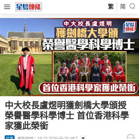
繁
简
中大校長盧煜明獲劍橋大學頒授
榮譽醫學科學博士 首位香港科學
家獲此榮銜
更新時間：18:22 2026-06-25 HKT
社會