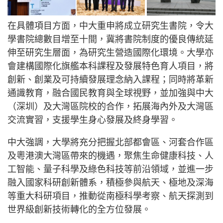
在具體項目方面，中大重申將成立研究生書院，令大
學書院總數目增至十間，冀將書院制度的優良傳統延
伸至研究生層面，為研究生營造國際化環境。大學亦
會建構國際化旗艦本科課程及發展特色育人項目，將
創新、創業及可持續發展理念納入課程；同時將革新
通識教育，融合國民教育與全球視野，並加強與中大
（深圳）及大灣區院校的合作，拓展海內外及大灣區
交流實習，支援學生身心發展及終身學習。
中大強調，大學將充分把握北部都會區、河套合作區
及粵港澳大灣區帶來的機遇，聚焦生命健康科技、人
工智能、量子科學及綠色科技等前沿領域，並進一步
融入國家科研創新體系，積極參與航天、極地及深海
等重大科研項目，推動從南極科學考察、航天探測到
世界級創新技術轉化的全方位發展。