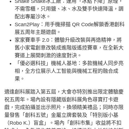
Shake Shake冰工廠：運用「冰點下降」原理，
不需雪櫃，只用鹽、冰、水及雙手快速降溫，調
配出專屬沙冰。
Scan2Play：用手機掃描 QR Code解鎖香港創科
展五周年主題遊戲。
家家賽車手 2.0：體驗升級改裝與再造精神，將
舊小家電創意改裝成進階版遙控賽車，在全新大
賽道上展開刺激的速度對決。
「優必選科技」機械人基地：多款機械人同步亮
相，全方位展示人工智能與機械工程的融合成
果。
適逢創科展踏入第五屆，大會亦特別推出限定體驗慶
祝五周年。場內設有隱藏版創科展角色尋寶打卡遊
戲，完成拍攝並出示照片，換領精美禮品；同時亦限
量發售「創科五號」金屬立牌套裝及「特別版小基
（Robo K.）盲盒」。場內「創科市集」收益將不扣