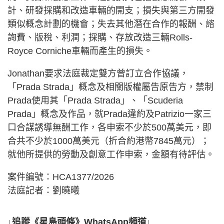
計、研發採購和改造車輛的開支；損失與第三方開發
類似概念計劃的機會；失去其他潛在合作的報酬、諮
詢費、版稅、利潤；採購、存放改造三輛Rolls-
Royce Corniche車輛而產生的損失。
Jonathan要求法庭裁定雙方曾訂立合作協議，
「Prada Strada」概念及相關版權屬告原告方，禁制
Prada使用其「Prada Strada」、「Scuderia
Prada」概念及作品，就Prada違約及Patrizio一家三
口合謀誘導無酬工作，各申索不少於500萬美元，即
合共不少於1000萬美元（折合約港幣7845萬元）；
就他所提供的勞動及創意工作申索，金額有待評估。
案件編號：HCA1377/2026
法庭記者：劉曉曦
↓追蹤《星島頭條》WhatsApp頻道↓