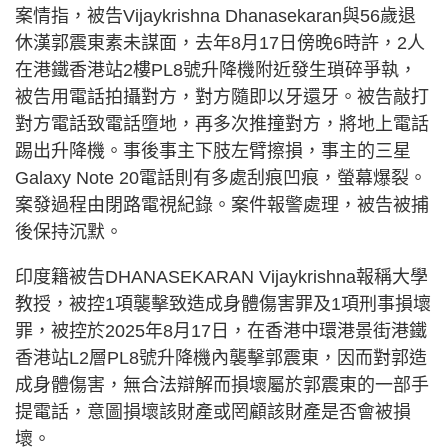
案情指，被告Vijaykrishna Dhanasekaran與56歲退
休漢郭震東素未謀面，去年8月17日傍晚6時許，2人
在港鐵香港站2樓PL8號升降機附近發生瑣碎爭執，
被告用電話拍攝對方，對方隨即以牙還牙。被告敲打
對方電話致電話墮地，再多次推撞對方，將地上電話
踢出升降機。事後事主下肢左臂擦損，事主的三星
Galaxy Note 20電話則有多處刮痕凹痕，螢幕爆裂。
案發過程由閉路電視紀錄。案件報警處理，被告被捕
後保持沉默。
印度籍被告DHANASEKARAN Vijaykrishna報稱大學
教授，被控1項襲擊致造成身體傷害罪及1項刑事損壞
罪，被控於2025年8月17日，在香港中環港景街港鐵
香港站L2層PL8號升降機內襲擊郭震東，因而對郭造
成身體傷害，無合法辯解而損壞屬於郭震東的一部手
提電話，意圖損壞該財產或罔顧該財產是否會被損
壞。