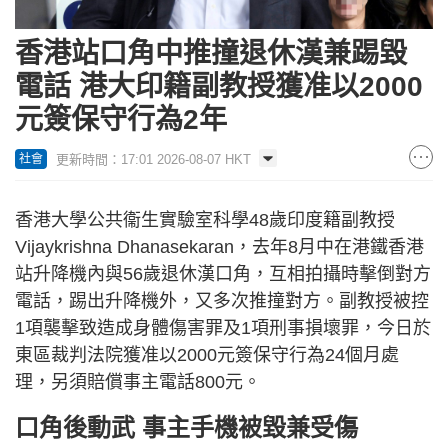
香港站口角中推撞退休漢兼踢毀
電話 港大印籍副教授獲准以2000
元簽保守行為2年
更新時間：17:01 2026-08-07 HKT
社會
香港大學公共衞生實驗室科學48歲印度籍副教授
Vijaykrishna Dhanasekaran，去年8月中在港鐵香港
站升降機內與56歲退休漢口角，互相拍攝時擊倒對方
電話，踢出升降機外，又多次推撞對方。副教授被控
1項襲擊致造成身體傷害罪及1項刑事損壞罪，今日於
東區裁判法院獲准以2000元簽保守行為24個月處
理，另須賠償事主電話800元。
口角後動武 事主手機被毀兼受傷