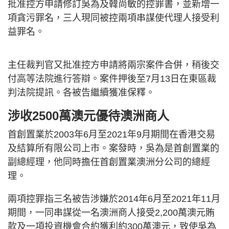
批准控方申請修訂吳為及韓尚敏的控罪書，並新增一
項貪污罪名，三人現同被控兩項串謀使代理人接受利
益罪名。
主任裁判官又批准控方申請將兩宗案件合併，稍後交
付高等法院進行答辯。案件押後至7月13日在東區裁
判法院提訊。各被告繼續獲准保釋。
涉收2500萬澳元優待澳洲商人
首創置業於2003年6月至2021年9月期間在香港交易
及結算所有限公司上市。案發時，吳為是首創置業的
副總經理，他同時擔任首創置業澳洲分公司的總經
理。
兩項控罪指三名被告涉嫌於2014年6月至2021年11月
期間，一同串謀從一名澳洲商人接受2,200萬澳元賄
款及一項投資機會合約獲利約300萬澳元，致使吳為