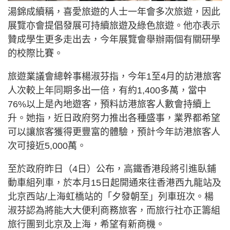
湯錦成續稱，喜愛旅遊的人士一年會多次旅遊，因此
展覽亦會提倡發展可持續旅遊及綠色旅遊。他亦表示
贊成學生更多走出去，今年展覽會舉辦兩個有關研學
的校際比賽。
旅遊業議會總幹事楊淑芬指，今年1至4月的訪港旅客
人次較上年同期多出一倍，有約1,400多萬，當中
76%以上是內地遊客，預料訪港旅客人數會持續上
升。她指，近日政府努力推出各種盛事，業界都希望
可以讓旅客獲得更豐富的體驗，預計今年訪港旅客人
次可接近5,000萬。
至於政府昨日（4日）公布，高鐵香港段將引進臥鋪
動車組列車，於本月15日起開通來往香港西九龍站及
北京西站/上海虹橋站的「夕發朝至」列車班次。楊
淑芬認為將能大大便利商務旅客，而旅行社亦正籌組
旅行團到北京及上海，希望有新商機。