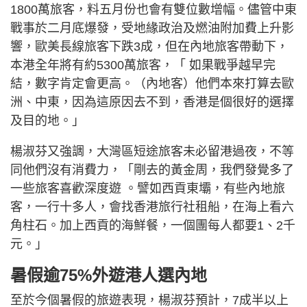
1800萬旅客，料五月份也會有雙位數增幅。儘管中東
戰事於二月底爆發，受地緣政治及燃油附加費上升影
響，歐美長線旅客下跌3成，但在內地旅客帶動下，
本港全年將有約5300萬旅客，「 如果戰爭越早完
結，數字肯定會更高。（內地客）他們本來打算去歐
洲、中東，因為這原因去不到，香港是個很好的選擇
及目的地。」
楊淑芬又強調，大灣區短途旅客未必留港過夜，不等
同他們沒有消費力，「剛去的黃金周，我們發覺多了
一些旅客喜歡深度遊 。譬如西貢東壩，有些內地旅
客，一行十多人，會找香港旅行社租船，在海上看六
角柱石。加上西貢的海鮮餐，一個團每人都要1、2千
元。」
暑假逾75%外遊港人選內地
至於今個暑假的旅遊表現，楊淑芬預計，7成半以上