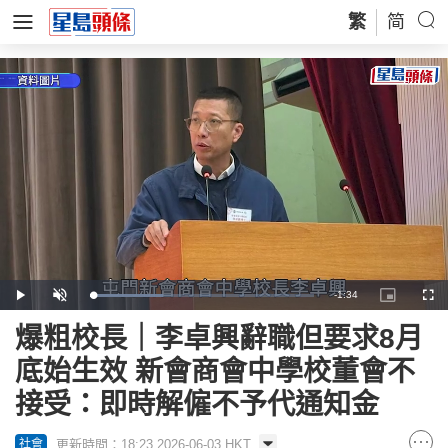
繁
简
Remaining
-
1:34
Loaded
:
Play
Unmute
Picture-
Full
32.44%
in-
Picture
Time
爆粗校長｜李卓興辭職但要求8月
底始生效 新會商會中學校董會不
接受：即時解僱不予代通知金
更新時間：18:23 2026-06-03 HKT
社會