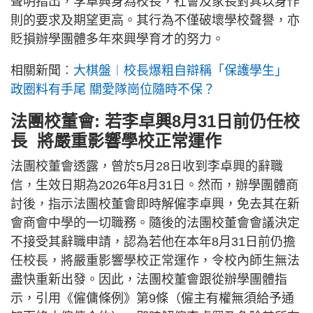
聲明指出，李卓興身為校長，社會及家長對其以身作
則的要求及期望更高。其行為不僅破壞學校聲譽，亦
貶損辦學團體多年來興學育才的努力。
相關新聞︰
大棋盤︱校長爆粗自辯稱「保護學生」
政圈料有手尾 關愛隊崗位隨時不保？
法團校董會: 若李卓興8月31日前仍任校
長 將嚴重影響學校正常運作
法團校董會透露，曾於5月28日收到李卓興的辭職
信，生效日期為2026年8月31日。然而，辦學團體商
討後，指示法團校董會即時解僱李卓興，免去其在新
會商會中學的一切職務。隨後的法團校董會會議決定
不接受其辭職申請，認為若他在本年8月31日前仍擔
任校長，將嚴重影響學校正常運作，令校內師生無法
盡快重新出發。因此，法團校董會跟從辦學團體指
示，引用《僱傭條例》第9條（僱主有權無須給予通