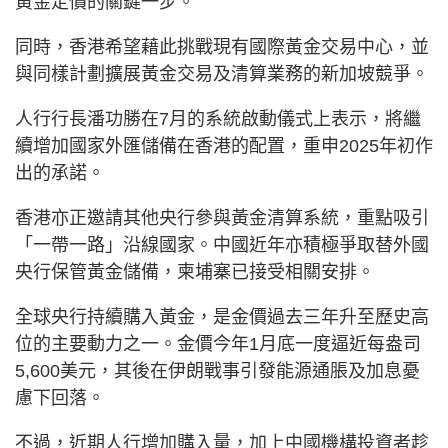
黃金定價的關鍵一步。
同時，香港希望藉此挑戰現有國際黃金交易中心，並
與同樣計劃擴展黃金交易及清算業務的新加坡競爭。
人行行長潘功勝在7月的系統啟動儀式上表示，將繼
續增加國家外匯儲備在香港的配置，重申2025年初作
出的承諾。
香港亦正邀請其他央行參與黃金清算系統，重點吸引
「一帶一路」沿線國家。中國近年亦積極爭取替外國
央行保管黃金儲備，柬埔寨已接受相關安排。
全球央行持續購入黃金，是金價過去三年升至歷史高
位的主要動力之一。金價今年1月底一度逼近每盎司
5,600美元，其後在伊朗戰事引發能源通脹及加息憂
慮下回落。
不過，近期人行增加購入量，加上中國機構投資者趁