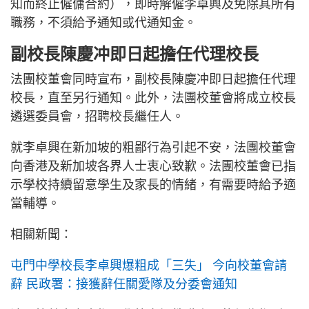
知而終止僱傭合約），即時解僱李卓興及免除其所有
職務，不須給予通知或代通知金。
副校長陳慶冲即日起擔任代理校長
法團校董會同時宣布，副校長陳慶冲即日起擔任代理
校長，直至另行通知。此外，法團校董會將成立校長
遴選委員會，招聘校長繼任人。
就李卓興在新加坡的粗鄙行為引起不安，法團校董會
向香港及新加坡各界人士衷心致歉。法團校董會已指
示學校持續留意學生及家長的情緒，有需要時給予適
當輔導。
相關新聞：
屯門中學校長李卓興爆粗成「三失」 今向校董會請
辭 民政署：接獲辭任關愛隊及分委會通知