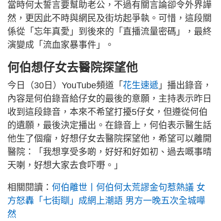
當時何太誓言要幫助老公，不過有關言論卻令外界譁
然，更因此不時與網民及街坊起爭執。可惜，這段關
係從「忘年真愛」到後來的「直播流量密碼」，最終
演變成「流血家暴事件」。
何伯想仔女去醫院探望他
今日（30日）YouTube頻道「
花生速遞
」播出錄音，
內容是何伯錄音給仔女的最後的意願，主持表示昨日
收到這段錄音，本來不希望打擾5仔女，但遵從何伯
的遺願，最後決定播出。在錄音上，何伯表示醫生話
他生了個瘤，好想仔女去醫院探望他，希望可以離開
醫院：「我想享受多啲，好好和好如初、過去嘅事晴
天喇，好想大家去食吓嘢。」
相關閱讀：
何伯離世丨何伯何太荒謬金句惹熱議 女
方怒轟「七街瞓」成網上潮語 男方一晚五次全城嘩
然