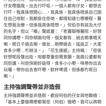
仔女嚟搵我，出去行吓呱。一個人都有仔女，都想去
行吓，我真係想開心…，我真係，我真係唔係自己困
住自己咁耐，我都掛住佢哋，都唔知道乜嘢療程，醫
生想我治療，但係我真係唔想。」何伯亦有談及大仔
的名字，但以「嘟」聲遮蓋：「老竇瞓喺醫院，好想
同你講嘢，同你傾兩句呀，個女都有…過去啲事睛天
喇，啲日子過去喇，做女…啲嘢過去，掹返正，大家
食多少嘢…冇辦法。」「花生速遞」主持稱：「佢係
好想呢段聲出街，咁都尊重佢嘅意願，我兩公婆都有
同佢講，叫佢快啲好返呀，食多小小嘢，咪帶你出去
玩囉，帶你出去食吓嘢，飲杯啤酒，但係都冇呢日
喇。」
主持強調聲帶並非造假
主持強調聲帶並非造假，歡迎何伯的仔女與他聯絡：
「基本上要做嘅嘢都幫佢（何伯）做晒，我可以將啲