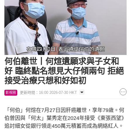
Loaded
:
Unmute
36.15%
何伯離世丨何煊遺願求與子女和
好 臨終點名想見大仔傾兩句 拒絕
接受治療只想和好如初
更新時間：16:00 2026-07-30 HKT
影視圈
「何伯」何煊在7月27日因肝癌離世，享年79歲。何
伯曾因與「何太」葉秀定在2024年接受《東張西望》
追討細女從銀行領走450萬元積蓄而成為網絡紅人。