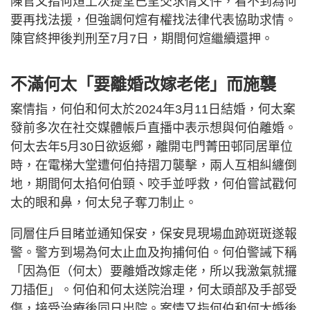
陳官又指何煊上次提堂已呈交求情文件，看不到為何
要再找法援，但強調何煊有權找法律代表協助求情。
陳官終押後判刑至7月7日，期間何煊繼續還押。
不滿何太「要離婚改嫁老佬」而施襲
案情指，何伯和何太於2024年3月11日結婚，何太案
發前多次在社交媒體帳戶直播中表示想與何伯離婚。
何太去年5月30日欲返鄉，離開屯門菁田邨同居單位
時，在電梯大堂遭何伯持摺刀襲擊，兩人互相糾纏倒
地，期間何太掐何伯頸、咬手並呼救，何伯嘗試戳何
太的眼和鼻，何太兒子奪刀制止。
同層住戶目睹並通知保安，保安見現場血跡斑斑遂報
警。警方到場為何太止血及拘捕何伯。何伯警誡下稱
「因為佢（何太）要離婚改嫁走佬，所以我激氣就攞
刀插佢」。何伯和何太送院治理，何太頭部及手部受
傷，接受治療後同日出院。案情又指何伯和何太婚後