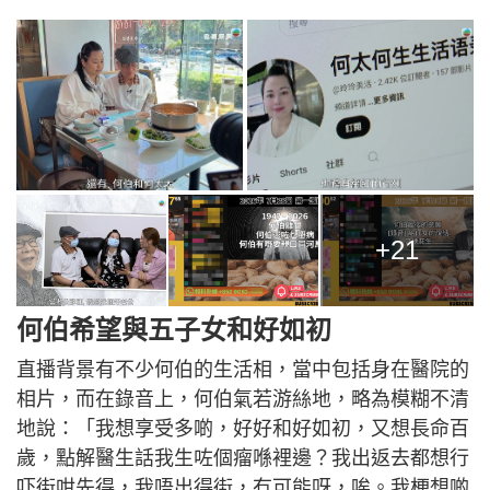
+21
何伯希望與五子女和好如初
直播背景有不少何伯的生活相，當中包括身在醫院的
相片，而在錄音上，何伯氣若游絲地，略為模糊不清
地說：「我想享受多啲，好好和好如初，又想長命百
歲，點解醫生話我生咗個瘤喺裡邊？我出返去都想行
吓街咁先得，我唔出得街，冇可能呀，唉。我梗想啲