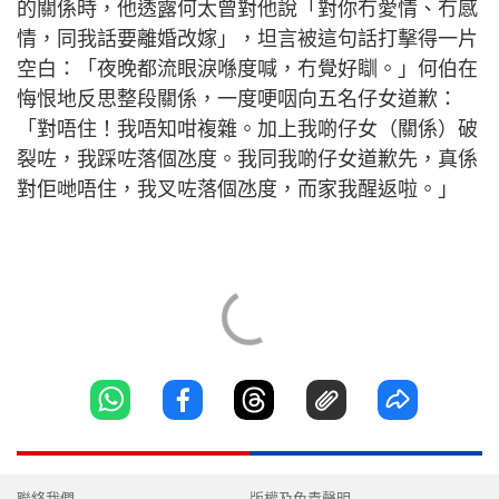
的關係時，他透露何太曾對他說「對你冇愛情、冇感
情，同我話要離婚改嫁」，坦言被這句話打擊得一片
空白：「夜晚都流眼淚喺度喊，冇覺好瞓。」何伯在
悔恨地反思整段關係，一度哽咽向五名仔女道歉：
「對唔住！我唔知咁複雜。加上我啲仔女（關係）破
裂咗，我踩咗落個氹度。我同我啲仔女道歉先，真係
對佢哋唔住，我叉咗落個氹度，而家我醒返啦。」
聯絡我們
版權及免責聲明