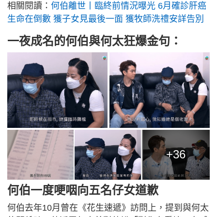
相關閱讀：
何伯離世丨臨終前情況曝光 6月確診肝癌
生命在倒數 獲子女見最後一面 獲牧師洗禮安詳告別
一夜成名的何伯與何太狂爆金句：
+36
何伯一度哽咽向五名仔女道歉
何伯去年10月曾在《花生速遞》訪問上，提到與何太