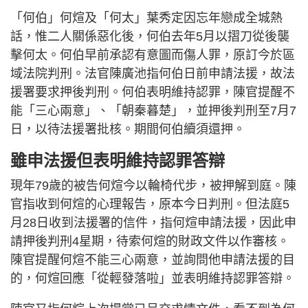
「何伯」何煊及「何太」葉秀定因忘年戀成全城熱
話，惟二人關係惡化後，何伯去年5月以摺刀從後襲
擊何太。何伯早前承認有意圖而傷人罪，原訂今於區
域法院判刑。法官陳廣池指何伯日前申請法援，故法
援署要求押後判刑。何伯表明維持認罪，陳官提醒不
能「三心兩意」、「朝秦暮楚」，並押後判刑至7月7
日，以待法援署批核。期間何伯續須還押。
雖申法援但表明維持認罪答辯
現年79歲的被告何煊今以輪椅代步，被押解到庭。陳
官指收到何煊的心理報告，原本今日判刑。但法庭5
月28日收到法援署的信件，指何煊申請法援，因此申
請押後判刑4星期，待索何煊的財政文件以作審核。
陳官提醒何煊不能三心兩意，並詢問他申請法援的目
的，何煊回應「從輕發落啦」並表明維持認罪答辯。