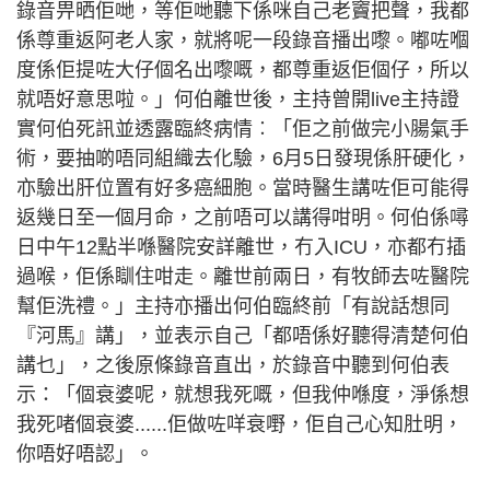
錄音畀晒佢哋，等佢哋聽下係咪自己老竇把聲，我都
係尊重返阿老人家，就將呢一段錄音播出嚟。嘟咗嗰
度係佢提咗大仔個名出嚟嘅，都尊重返佢個仔，所以
就唔好意思啦。」何伯離世後，主持曾開live主持證
實何伯死訊並透露臨終病情︰「佢之前做完小腸氣手
術，要抽啲唔同組織去化驗，6月5日發現係肝硬化，
亦驗出肝位置有好多癌細胞。當時醫生講咗佢可能得
返幾日至一個月命，之前唔可以講得咁明。何伯係噚
日中午12點半喺醫院安詳離世，冇入ICU，亦都冇插
過喉，佢係瞓住咁走。離世前兩日，有牧師去咗醫院
幫佢洗禮。」主持亦播出何伯臨終前「有說話想同
『河馬』講」，並表示自己「都唔係好聽得清楚何伯
講乜」，之後原條錄音直出，於錄音中聽到何伯表
示：「個衰婆呢，就想我死嘅，但我仲喺度，淨係想
我死啫個衰婆......佢做咗咩衰嘢，佢自己心知肚明，
你唔好唔認」。