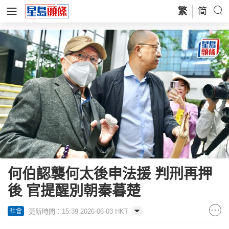
繁
简
何伯認襲何太後申法援 判刑再押
後 官提醒別朝秦暮楚
更新時間：15:39 2026-06-03 HKT
社會