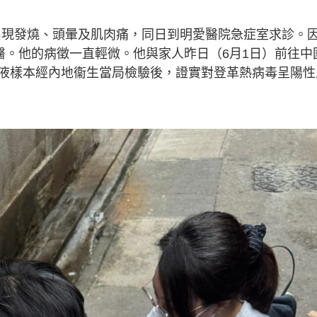
。
日出現發燒、頭暈及肌肉痛，同日到明愛醫院急症室求診。
醫。他的病徵一直輕微。他與家人昨日（6月1日）前往中
液樣本經內地衞生當局檢驗後，證實對登革熱病毒呈陽性