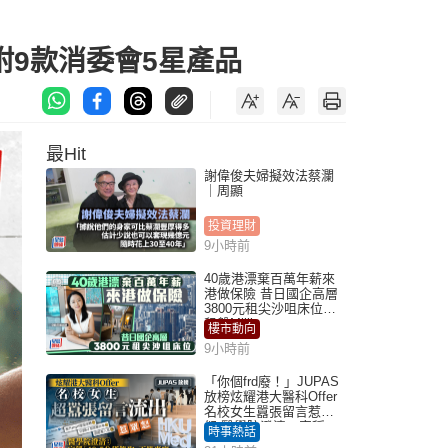
附9款消委會5星產品
最Hit
謝偉俊夫婦擬效法蔡瀾
｜周顯
投資理財
9小時前
40歲港漂棄百萬年薪來
港做保險 昔日國企高層
3800元租尖沙咀床位｜
租盤Million
樓市動向
9小時前
「你個frd廢！」JUPAS
放榜炫耀港大醫科Offer
名校女生囂張留言惹眾
怒 醫學院澄清：宣稱
時事熱話
「40.5分獲錄取」不符事