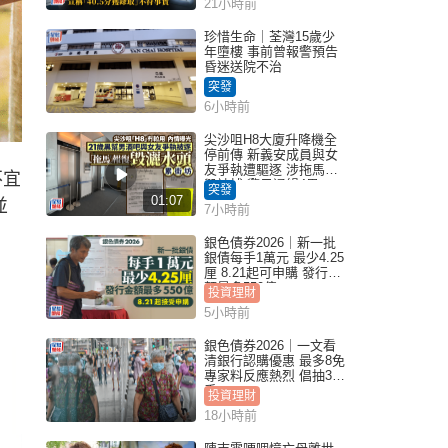
21小時前
實｜Juicy叮
珍惜生命｜荃灣15歲少
年墮樓 事前曾報警預告
昏迷送院不治
突發
6小時前
尖沙咀H8大廈升降機全
停前傳 新義安成員與女
友爭執遭驅逐 涉拖馬刑
不宜
毀被捕 警另通緝4男
突發
01:07
並
7小時前
銀色債券2026｜新一批
銀債每手1萬元 最少4.25
厘 8.21起可申購 發行金
額最多550億
投資理財
5小時前
銀色債券2026｜一文看
清銀行認購優惠 最多8免
專家料反應熱烈 倡抽30
手
投資理財
18小時前