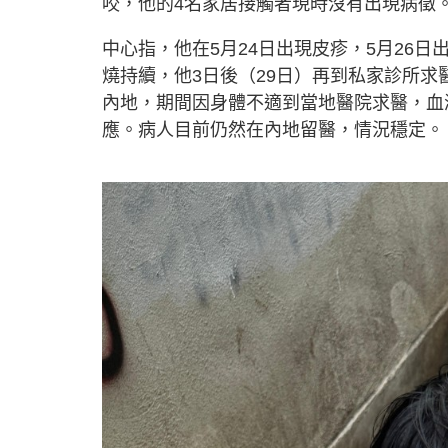
咬，他的4名家居接觸者現時沒有出現病徵
中心指，他在5月24日出現皮疹，5月26
燒持續，他3日後（29日）再到私家診所求
內地，期間因身體不適到當地醫院求醫，血
應。病人目前仍然在內地留醫，情況穩定。