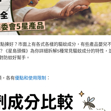
要點揀好？市面上有各式各樣的驅蚊成分，有些產品嬰兒
？《星島頭條》為你詳細拆解5種常見驅蚊成分的特性，
對防蚊好幫手。
類，各有
優點和使用限制
：