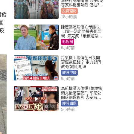
清銀行認購優惠 最多8免
專家料反應熱烈 倡抽30
手
投資理財
因發
18小時前
國
陳志雲哽咽憶亡母離世
反
自責一決定間接害死至
親 未完成「最後通話」
一生遺憾
影視圈
6小時前
冷氣機︱網傳全日長開
更慳電慳錢？ 電力部門
教4招聰明用法
即時中國
8小時前
馬航機師涉偷運7萬粒搖
頭丸最高臨死刑 印尼公
開落網過程片 大安旨意
豈料敗露
即時國際
00:34
5小時前