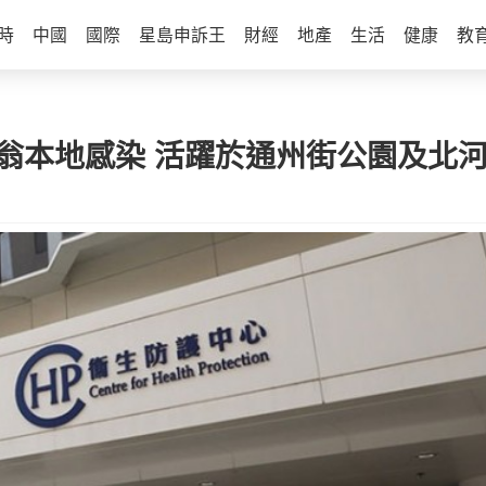
時
中國
國際
星島申訴王
財經
地產
生活
健康
教
歲翁本地感染 活躍於通州街公園及北