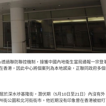
心透過聯防聯控機制，接獲中國內地衞生當局通報一宗登
在香港，因此中心將個案列為本地感染，正聯同政府多個
居於深水埗基隆街，潛伏期（5月10日至21日）內沒有外
州街公園和北河街街市。他近期沒有印象曾在香港被蚊叮