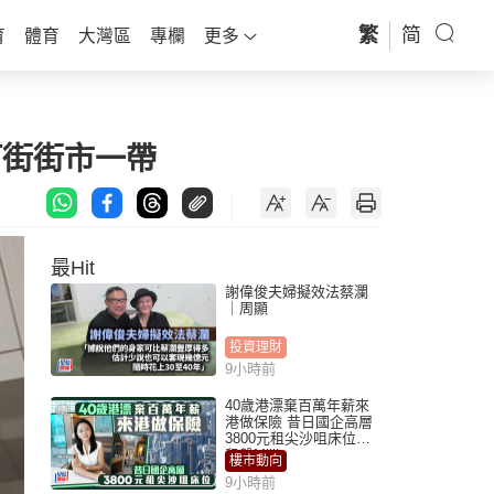
繁
简
育
體育
大灣區
專欄
更多
河街街市一帶
最Hit
謝偉俊夫婦擬效法蔡瀾
｜周顯
投資理財
9小時前
40歲港漂棄百萬年薪來
港做保險 昔日國企高層
3800元租尖沙咀床位｜
租盤Million
樓市動向
9小時前