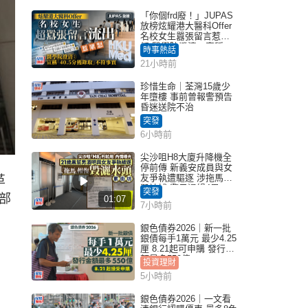
「你個frd廢！」JUPAS
放榜炫耀港大醫科Offer
名校女生囂張留言惹眾
怒 醫學院澄清：宣稱
時事熱話
「40.5分獲錄取」不符事
21小時前
實｜Juicy叮
珍惜生命｜荃灣15歲少
年墮樓 事前曾報警預告
昏迷送院不治
突發
6小時前
尖沙咀H8大廈升降機全
停前傳 新義安成員與女
友爭執遭驅逐 涉拖馬刑
革
毀被捕 警另通緝4男
突發
部
01:07
7小時前
銀色債券2026｜新一批
銀債每手1萬元 最少4.25
厘 8.21起可申購 發行金
額最多550億
投資理財
5小時前
銀色債券2026｜一文看