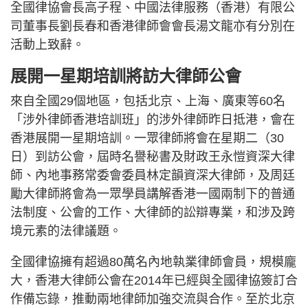
全國律協會長高子程、中國法律服務（香港）有限公
司董事長劉長春和香港律師會會長湯文龍亦有分別在
活動上致辭。
展開一星期培訓將訪大律師公會
來自全國29個地區，包括北京、上海、廣東等60名
「涉外律師香港培訓班」的涉外律師昨日抵港，會在
香港展開一星期培訓。一眾律師將會在星期二（30
日）到訪公會，屆時名譽秘書及財政王永愷資深大律
師、內地事務常委會委員林定韻資深大律師，及周廷
勵大律師將會為一眾學員講解香港一國兩制下的普通
法制度、公會的工作、大律師的訟辯專業，和涉及跨
境元素的法律議題。
全國律協擁有超過80萬名內地執業律師會員，規模龐
大，香港大律師公會在2014年已經與全國律協簽訂合
作備忘錄，推動兩地律師加強交流與合作。至於北京