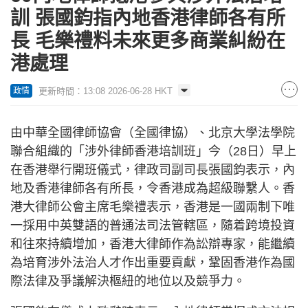
訓 張國鈞指內地香港律師各有所
長 毛樂禮料未來更多商業糾紛在
港處理
更新時間：13:08 2026-06-28 HKT
政情
由中華全國律師協會（全國律協）、北京大學法學院
聯合組織的「涉外律師香港培訓班」今（28日）早上
在香港舉行開班儀式，律政司副司長張國鈞表示，內
地及香港律師各有所長，令香港成為超級聯繫人。香
港大律師公會主席毛樂禮表示，香港是一國兩制下唯
一採用中英雙語的普通法司法管轄區，隨着跨境投資
和往來持續增加，香港大律師作為訟辯專家，能繼續
為培育涉外法治人才作出重要貢獻，鞏固香港作為國
際法律及爭議解決樞紐的地位以及競爭力。