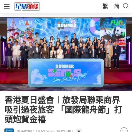
繁
简
香港夏日盛會︱旅發局聯乘商界
吸引過夜旅客 「國際龍舟節」打
頭炮賀金禧
更新時間：16:52 2026-06-02 HKT
社會