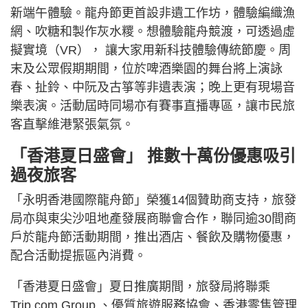
新端午體驗。龍舟節更首設非遺工作坊，體驗編織漁
網、吹糖和製作灰水糭。想體驗龍舟競渡，可透過虛
擬實境（VR）， 讓大家用新科技體驗傳統節慶。周
末及公眾假期期間，位於啤酒樂園的舞台將上演詠
春、扯鈴、中阮及古箏等非遺表演；晚上更有現場音
樂表演。活動屆時同場亦有賽事直播專區，讓市民旅
客直擊維港緊張氣氛。
「香港夏日盛會」 推數十萬份優惠吸引
過夜旅客
「永明香港國際龍舟節」榮獲14個贊助商支持，旅發
局亦與東尖沙咀地產發展商聯會合作，聯同逾30間商
戶於龍舟節活動期間，推出酒店、餐飲及購物優惠，
配合活動提振區內消費。
「香港夏日盛會」夏日推廣期間，旅發局將聯乘
Trip.com Group 、優質旅遊服務協會、香港零售管理