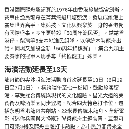
香港國際龍舟邀請賽於1976年由香港旅遊協會創辦，
賽事由漁民龍舟在筲箕灣避風塘競渡，發展成維港上
雲集世界高手，集競技、文化與娛樂於一身的香港獨
有國際盛事。今年更特設「50周年漁民盃」，邀請香
港仔、柴灣等6支本地漁民組隊，以傳統木製龍舟出
戰。同場又加設全新「50周年錦標賽」，集合九項主
要賽事的冠軍人馬爭奪「終極龍王」殊榮。
海濱活動延長至13天
龍舟節的尖沙咀海濱活動將首次延長至13日（6月19
日至7月1日），橫跨端午至七一檔期，鼓勵旅客留
港，享受揉合傳統與現代的文化體驗。星光大道的美
食街及啤酒樂園同步登場，配合四大特色打卡位，包
括永明香港龍舟共創站、22米長傳統木龍舟、全新電
影《迷你兵團與大怪獸》聯乘龍舟主題裝置、巨型可
口可樂®樽及龍舟主題打卡熱點，為市民旅客帶來全