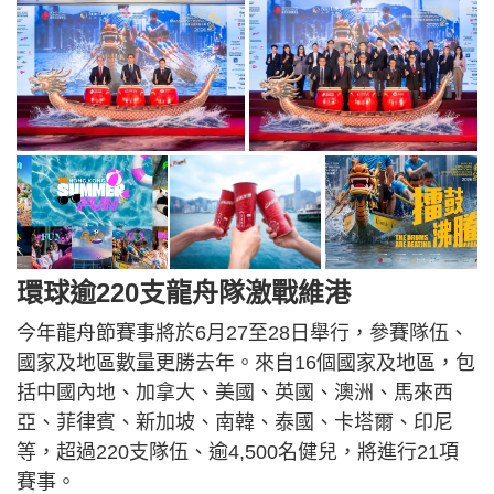
環球逾220支龍舟隊激戰維港
今年龍舟節賽事將於6月27至28日舉行，參賽隊伍、
國家及地區數量更勝去年。來自16個國家及地區，包
括中國內地、加拿大、美國、英國、澳洲、馬來西
亞、菲律賓、新加坡、南韓、泰國、卡塔爾、印尼
等，超過220支隊伍、逾4,500名健兒，將進行21項
賽事。