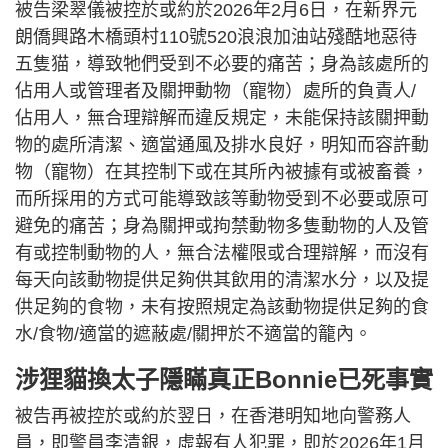
被告梁翠儀被控於或約於2026年2月6日，在新界元
朗僑興路木橋頭村110號520浪浪加油站殘酷地惡待
五隻猫，導致牠們受到不必要的痛苦；身為該處所的
佔用人或管理者及關押動物（寵物）處所的負責人/
佔用人，無合理辯解而違反規定，未能保持該關押動
物的處所清潔、適當通風及排水良好，明知而容許動
物（寵物）在其控制下或在其所內被據有或被畜養，
而所採用的方式可能導致該等動物受到不必要或原可
避免的痛苦；身為關押或拘禁動物多隻動物的人及管
有或控制動物的人，無合法權限或合理辯解，而沒有
每天向該動物提供足夠供其飲用的清潔水分，以及提
供足夠的食物，未有按照規定為該動物提供足夠的食
水/食物/適當的遮蔽處/關押於不適當的籠內。
涉狸貓換太子隱瞞真正Bonnie已死事實
被告再被控於或約於翌日，在香港明知地向警務人
員，即警員李清銀，虛報有人犯罪，即於2026年1月