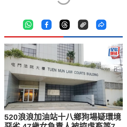
520浪浪加油站十八鄉狗場疑環境
惡劣 47歲女負責人被控虐畜等7