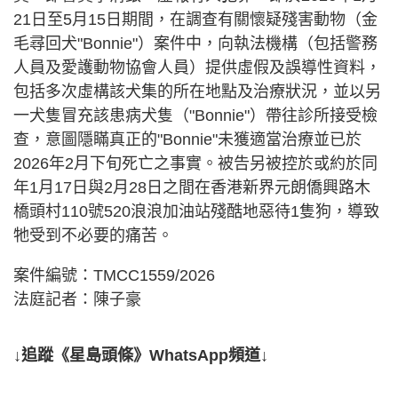
21日至5月15日期間，在調查有關懷疑殘害動物（金
毛尋回犬"Bonnie"）案件中，向執法機構（包括警務
人員及愛護動物協會人員）提供虛假及誤導性資料，
包括多次虛構該犬集的所在地點及治療狀況，並以另
一犬隻冒充該患病犬隻（"Bonnie"）帶往診所接受檢
查，意圖隱瞞真正的"Bonnie"未獲適當治療並已於
2026年2月下旬死亡之事實。被告另被控於或約於同
年1月17日與2月28日之間在香港新界元朗僑興路木
橋頭村110號520浪浪加油站殘酷地惡待1隻狗，導致
牠受到不必要的痛苦。
案件編號：TMCC1559/2026
法庭記者：陳子豪
↓追蹤《星島頭條》WhatsApp頻道↓