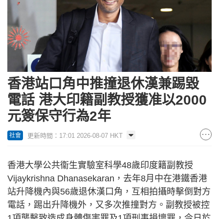
香港站口角中推撞退休漢兼踢毀
電話 港大印籍副教授獲准以2000
元簽保守行為2年
更新時間：17:01 2026-08-07 HKT
社會
香港大學公共衞生實驗室科學48歲印度籍副教授
Vijaykrishna Dhanasekaran，去年8月中在港鐵香港
站升降機內與56歲退休漢口角，互相拍攝時擊倒對方
電話，踢出升降機外，又多次推撞對方。副教授被控
1項襲擊致造成身體傷害罪及1項刑事損壞罪，今日於