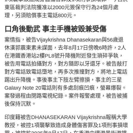
東區裁判法院獲准以2000元簽保守行為24個月處
理，另須賠償事主電話800元。
口角後動武 事主手機被毀兼受傷
案情指，被告Vijaykrishna Dhanasekaran與56歲退
休漢郭震東素未謀面，去年8月17日傍晚6時許，2人
在港鐵香港站2樓PL8號升降機附近發生瑣碎爭執，
被告用電話拍攝對方，對方隨即以牙還牙。被告敲打
對方電話致電話墮地，再多次推撞對方，將地上電話
踢出升降機。事後事主下肢左臂擦損，事主的三星
Galaxy Note 20電話則有多處刮痕凹痕，螢幕爆裂。
案發過程由閉路電視紀錄。案件報警處理，被告被捕
後保持沉默。
印度籍被告DHANASEKARAN Vijaykrishna報稱大學
教授，被控1項襲擊致造成身體傷害罪及1項刑事損壞