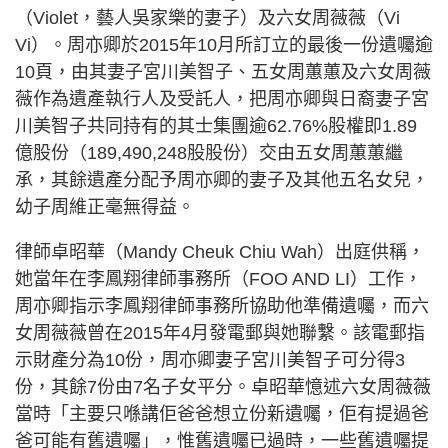
（Violet，藝人吳家樂的妻子）及六女周薇薇（Vi
Vi）。周亦卿於2015年10月所訂立的最後一份遺囑逾
10頁，由其妻子宮川美智子、五女周蕙蕙及六女周薇
薇作為遺產執行人及受託人，把周亦卿與日裔妻子宮
川美智子共同持有的其士集團逾62.76%股權即1.89
億股份（189,490,248股股份）交由五女周蕙蕙繼
承，其餘遺產分配予周亦卿的妻子及其他五名女兒，
幼子周維正毫無得益。
律師卓昭華（Mandy Cheuk Chiu Wah）出庭供稱，
她當年在李鳳翔律師事務所（FOO AND LI）工作，
周亦卿指示李鳳翔律師事務所協助他準備遺囑，而六
女周薇薇曾在2015年4月發電郵與她聯繫。該電郵指
示財產分為10份，周亦卿妻子宮川美智子可分得3
份，其餘7份由7名子女平分。卓昭華憶述六女周薇薇
當時「主要只喺講佢爸爸想立份新遺囑，佢有提過爸
爸可能有舊遺囑」，惟舊遺囑已過時，一些舊遺囑提