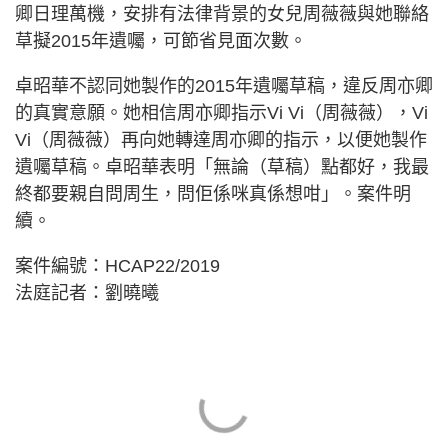
卿日理萬機，安排有法律背景的女兒周薇薇與她聯絡
草擬2015年遺囑，可節省見面次數。
卓昭華不認同她製作的2015年遺囑草稿，違反周亦卿
的真實意願。她相信周亦卿指示Vi Vi（周薇薇），Vi
Vi（周薇薇）再向她轉達周亦卿的指示，以便她製作
遺囑草稿。卓昭華表明「無論（草稿）點都好，我最
終都要親自問周生，問佢係咪真係想咁」。案件明
續。
案件編號：HCAP22/2019
法庭記者：劉曉曦