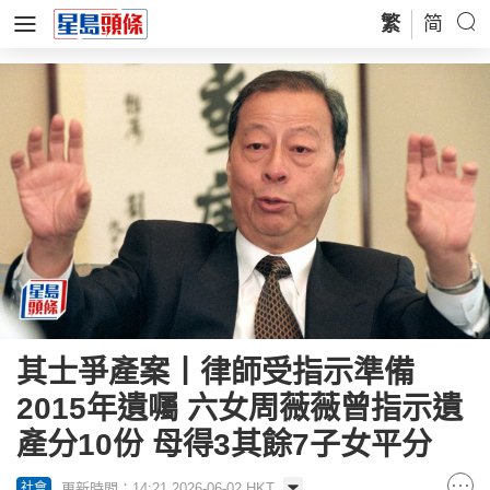
繁
简
其士爭產案丨律師受指示準備
2015年遺囑 六女周薇薇曾指示遺
產分10份 母得3其餘7子女平分
更新時間：14:21 2026-06-02 HKT
社會