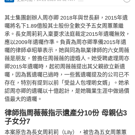
其士集團創辦人周亦卿 2018年與世長辭，2015年遺
囑將名下1.89億股其士股份全數交予五女周蕙蕙繼
承。長女周莉莉入稟要求法庭裁定2015年遺囑無效，
應以2009年遺囑作準。負責為周亦卿準備2015年遺
囑的律師卓昭華表示，她與同為執業律師的六女周薇
薇是朋友，曾擔任周薇薇的證婚人。她受聘處理周亦
卿2015年遺囑時，起初周薇薇提出其父親欲立新遺
囑，因為舊遺囑已過時，一些舊遺囑提及的公司已不
存在，特別有提到以前「受益人包埋啲女婿」。她承
認周亦卿的遺囑以十億起計，是她職業生涯中做過價
值最大的遺囑。
律師指周薇薇指示遺產分10份 母親佔3
子女分7
本案原告為長女周莉莉（Lily），被告為五女周蕙蕙