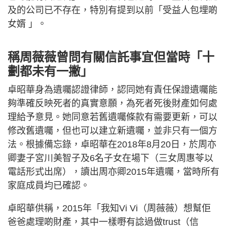
及的公司已不存在，特別有提到以前「受益人包埋啲
女婿 」。
稱周薇薇曾問有關信託事宜但當時「十
劃都未有一撇」
卓昭華身為遺囑認證律師，認同她有責任保證遺囑能
夠準確反映死者的真實意願，為死者死後財產如何處
理給予意見。她同意若舊遺囑條款有需要更新，可以
修改舊遺囑，但也可以建立新遺囑，並非只有一個方
法。根據備忘錄，卓昭華在2018年8月20日，於周亦
卿妻子宮川美智子及6名子女在場下（三女周惠苓以
電話形式出席），讀出周亦卿2015年遺囑，當時所有
家庭成員均已確認。
卓昭華供稱，2015年「我知Vi Vi（周薇薇）想幫佢
爸爸處理啲財產，其中一樣嘢有諗過做trust（信