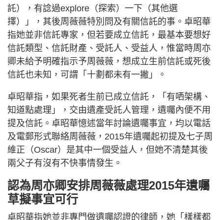
託），有諗過explore（探索）一下（其他選
擇）」，其後周薇薇特別問及有關信託的事。卓昭華
指她並非信託專家，但若要成立信託，最基本要想好
信託類型、信託財產、受託人、受益人，惟當時周亦
卿未給予明確指示予周薇薇，想成立生前信託或死後
信託也未知，可謂「十劃都未有一撇」。
卓昭華指，如果死者生前已成立信託，「有哂架構、
知道點處理」，交由遺產受託人管理，遺囑內便不用
提及信託。卓昭華憶述當年討論遺囑事宜，均以電話
及電郵形式聯絡周薇薇，2015年遺囑起初提及七子周
維正（Oscar）是其中一個受益人，但她不清楚其後
兩父子有沒有不快事情發生。
認為周亦卿安排周薇薇處理2015年遺囑
草擬事宜可行
卓昭華指她並非專門做遺囑認證的律師，她「樣樣都