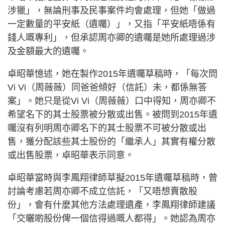
涉獵」，無論刑事及民事案件均會處理，但她「做過
一定數量的平安紙（遺囑）」，又指「平安紙唔係有
錢人嘅專利」，但承認周亦卿的遺囑是她所處理過涉
及金額最大的遺囑。
卓昭華憶述，她在製作2015年遺囑草稿時，「每次問
Vi Vi（周薇薇）同爸爸傾好（信託）未，都係無答
案」。她只是從Vi Vi（周薇薇）口中得知，周亦卿不
希望名下的其士股票被分散或出售。被問到2015年遺
囑沒有列明周亦卿名下的其士股票不可被分散或出
售，獲分配該些其士股份的「繼承人」其實有權分散
或出售股票，卓昭華表示同意。
卓昭華當時與李鳳翔律師草擬2015年遺囑草稿時，曾
討論考慮若周亦卿不成立信託，「又唔想賣散股
份」，會有什麼其他方法處理遺產，李鳳翔律師建議
「交曬啲股份俾一個信得過嘅人都得」。她認為周亦