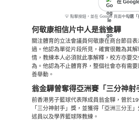
在 Goo
💡 點擊按鈕，並在 Google 頁面中
勾選「星島
何敬康相信片中人是翁金驊
關注體育的立法會議員何敬康在商台節目表
過。他認為單從片段所見，確實很難為其解
情，教練本人必須就此事解釋，校方亦要交
為。他認為不止體育界，整個社會亦有需要
善舉動。
翁金驊曾奪得亞洲賽「三分神射
前香港男子籃球代表隊成員翁金驊，曾於199
「三分神射手」獎，並獲得「亞洲三分王」
述員以及學界籃球隊教練。