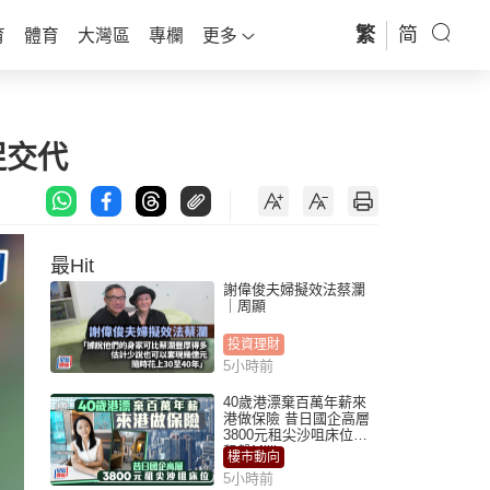
繁
简
育
體育
大灣區
專欄
更多
促交代
最Hit
謝偉俊夫婦擬效法蔡瀾
｜周顯
投資理財
5小時前
40歲港漂棄百萬年薪來
港做保險 昔日國企高層
3800元租尖沙咀床位｜
租盤Million
樓市動向
5小時前