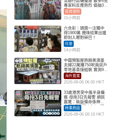
清銀行認購優惠 最多8免
專家料反應熱烈 倡抽30
手
投資理財
15小時前
六合彩︱頭獎一注獨中
得1900萬 攪珠結果出爐
即刻入嚟對冧巴！
社會
14小時前
中國預製屋熱銷美澳墨
夫婦22萬購750呎兩房戶
零地基直接組裝 實測9個
月激讚
海外置業
2026-08-06 06:00 HKT
33歲港男突中風半身癱
瘓 母拖3日先報警 網民
震驚：執返條命係神蹟
自爆2個惡習｜Juicy叮
時事熱話
2026-08-06 08:19 HKT