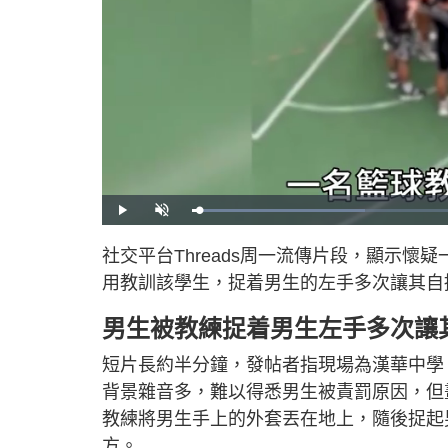
L
P
U
o
l
n
a
a
m
d
y
u
社交平台Threads周一流傳片段，顯示
e
t
d
e
:
用教訓該學生，捉着男生的左手多次讓其自
2
9
.
2
男生被教練捉着男生左手多次讓
4
%
短片長約半分鐘，發帖者指現場為漢華中學
背景雜音多，難以得悉男生被責罰原因，但
教練將男生手上的外套丟在地上，隨後捉起
方。