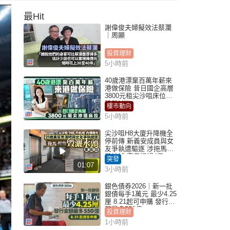
最Hit
謝偉俊夫婦擬效法蔡瀾
｜周顯
投資理財
5小時前
40歲港漂棄百萬年薪來
港做保險 昔日國企高層
3800元租尖沙咀床位｜
租盤Million
樓市動向
5小時前
尖沙咀H8大廈升降機全
停前傳 新義安成員與女
友爭執遭驅逐 涉拖馬刑
毀被捕 警另通緝4男
突發
01:07
3小時前
銀色債券2026｜新一批
銀債每手1萬元 最少4.25
厘 8.21起可申購 發行金
額最多550億
投資理財
1小時前