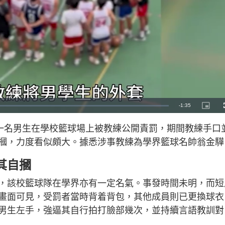
R
-
1:35
P
i
c
e
t
懷疑一名男生在學校籃球場上被教練公開責罰，期間教練手口
u
r
m
e
摑，力度看似頗大。據悉涉事教練為學界籃球名帥翁金驊
-
i
a
n
-
其自摑
P
i
i
c
t
n
，該校籃球隊在學界亦有一定名氣。事發時間未明，而短
u
r
e
畫面可見，受罰者當時背着背包，其他成員則已更換球衣
i
男生左手，強逼其自行拍打臉部幾次，並持續言語教訓對
n