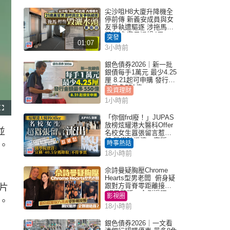
尖沙咀H8大廈升降機全
停前傳 新義安成員與女
友爭執遭驅逐 涉拖馬刑
毀被捕 警另通緝4男
突發
01:07
3小時前
銀色債券2026｜新一批
銀債每手1萬元 最少4.25
厘 8.21起可申購 發行金
額最多550億
投資理財
1小時前
F
u
「你個frd廢！」JUPAS
l
放榜炫耀港大醫科Offer
l
並
s
名校女生囂張留言惹眾
c
怒 醫學院澄清：宣稱
r
時事熱話
。
e
「40.5分獲錄取」不符事
e
18小時前
實｜Juicy叮
n
佘詩曼疑胸壓Chrome
Hearts型男老闆 俯身疑
跟對方背脊零距離接觸
片
網民驚呼：企側邊唔
影視圈
。
得？
18小時前
銀色債券2026｜一文看