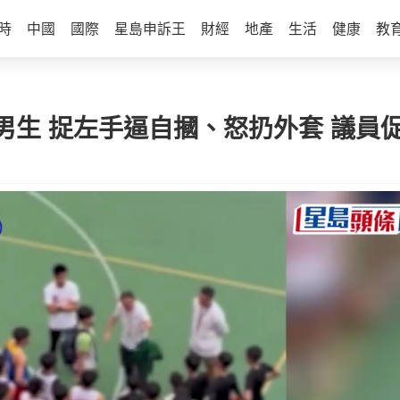
時
中國
國際
星島申訴王
財經
地產
生活
健康
教
男生 捉左手逼自摑、怒扔外套 議員