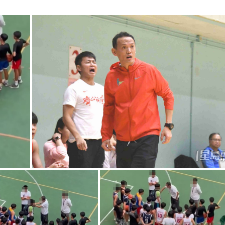
g
T
i
m
e