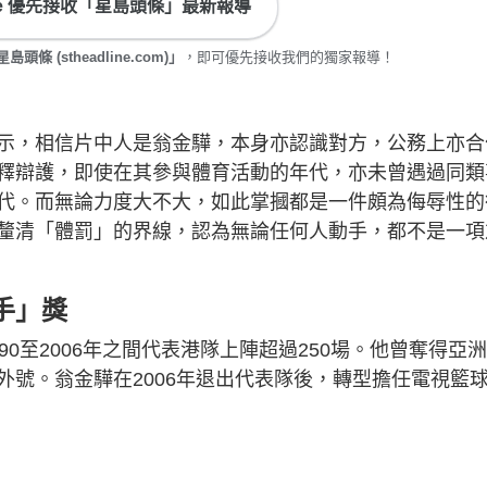
gle 優先接收「星島頭條」最新報導
頭條 (stheadline.com)」
，即可優先接收我們的獨家報導！
示，相信片中人是翁金驊，本身亦認識對方，公務上亦合
釋辯護，即使在其參與體育活動的年代，亦未曾遇過同類
代。而無論力度大不大，如此掌摑都是一件頗為侮辱性的
釐清「體罰」的界線，認為無論任何人動手，都不是一項
手」獎
0至2006年之間代表港隊上陣超過250場。他曾奪得亞
外號。翁金驊在2006年退出代表隊後，轉型擔任電視籃