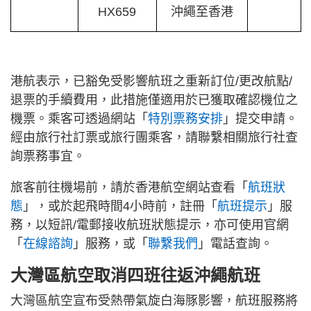
HX659
沖繩至香港
港航表示，已豁免受影響航班之重新訂位/更改航點/
退票的手續費用，此措施僅適用於已獲取確認機位之
機票。乘客可透過網站「
特別票務安排
」提交申請。
經由旅行社訂票或旅行團乘客，請聯繫相關旅行社查
詢票務事宜。
旅客前往機場前，請於香港航空網站查看「
航班狀
態
」，或於起飛時間4小時前，註冊「
航班提示
」服
務，以短訊/電郵接收航班狀態提示，亦可使用官網
「
在線諮詢
」服務，或「
聯繫我們
」電話查詢。
大灣區航空取消四班往返
沖繩
航班
大灣區航空宣布受熱帶氣旋白海豚影響，航班服務將