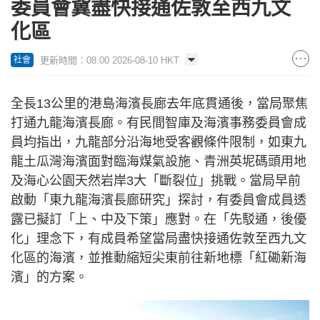
委員會冀盡快接通佐敦至西九文
化區
更新時間：08:00 2026-08-10 HKT
社會
全長13公里的港島海濱長廊去年底貫通後，當局聚焦
打通九龍海濱長廊。有民間智庫及海濱事務委員會成
員均指出，九龍部分沿海地受客觀條件限制，如東九
龍土瓜灣海濱面對臨海煤氣設施、青洲英坭碼頭用地
及海心公園天然岩岸3大「斷裂位」挑戰。當局早前
啟動「東九龍海濱長廊研究」探討，有委員會成員透
露已擬訂「上、中及下策」應對。在「先駁通，後優
化」理念下，有成員希望當局盡快接通佐敦至西九文
化區的海濱，並推動縮短尖東前往新地標「紅磡新海
濱」的方案。