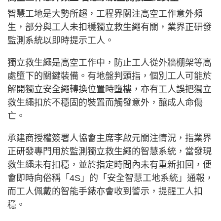
智慧工地是大勢所趨，工程界關注高空工作意外頻
生，部分與工人未扣穩獨立救生繩有關，業界正研發
監測系統以即時提示工人。
獨立救生繩是高空工作中，防止工人從外牆棚架等高
處墮下的關鍵裝備。有地盤判頭指，個別工人可能於
解開獨立安全繩轉換位置時墮樓，亦有工人誤把獨立
救生繩扣於不穩固的裝置而觸發意外，釀成人命傷
亡。
承建商授權簽署人協會主席李啟元關注情況，指業界
正研發專門用於監測獨立救生繩的智慧系統，當發現
救生繩未有扣穩，並於指定時間內未有重新扣回，便
會即時向俗稱「4S」的「安全智慧工地系統」通報，
而工人佩戴的智能手錶亦會收到警示，提醒工人扣
穩。