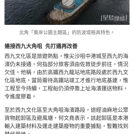
北角「東岸公園主題區」的防波堤極具特色。
連接西九大角咀 先打通再改善
西九文化區是旅遊熱點，惟尖沙咀中港城至西九的海
濱仍未接通，何指部分旅客須由佐敦徒步前往，情況
欠佳。他稱，由於高鐵西九龍站地底路段處於西九文
化區地底，當局需待高鐵站竣工才進行地底基建，惟
工程至今持續，工程船仍須停靠上址海濱運送物料，
令進度膠着。
至於西九文化區至大角咀海濱路段，途經油麻地公眾
貨物起卸區及避風塘，何文堯表示，該起卸區是本港
輸入建築材料及運走建築廢物的重要據點，暫難找到