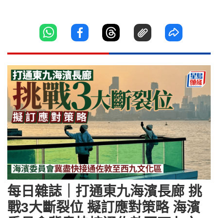
每日雜誌｜打通東九海濱長廊 挑
戰3大斷裂位 擬訂應對策略 海濱