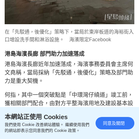
在「先駁通，後優化」策略下，當局於東岸板道的海裕街入
口增設洗手間和淋浴設施。 海濱限定Facebook
港島海濱長廊 部門助力加速落成
港島海濱長廊近年加速落成，海濱事務委員會主席何
文堯稱，當局採納「先駁通，後優化」策略及部門助
力是重大契機。
何指，其中一個突破點是「中環灣仔繞道」竣工前，
獲相關部門配合，由對方平整海濱用地及建設基本設
施後，交由海港辦事處接管，得以盡快開放；有別過
本網站正使用 Cookies
去由部門平整後交地政總署，再經政策局轉交海港辦
同意及關閉
我們使用 Cookie 改善網站體驗。 繼續使用我們
事處，隨後才啟動設計、招標及施工的程序。
的網站即表示您同意我們的 Cookie 政策。