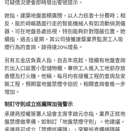
可疑情況便會即時發出警號提示。
她指，建築地盤面積廣闊，以人力巡查十分費時；相
反，能於崎嶇路面行走的智能機械人有如流動偵測儀
器，可在地盤各處巡視，特別能夠針對隱蔽位置。她
續指，過去1星期，其公司接獲建築業界監測工人吸
煙行為的查詢，錄得達20%增長。
另有五金店負責人指，自去年底起，陸續有地盤查詢
於出入口設置小型儲物櫃，專供工人進入工地前存放
香煙及打火機。他稱，每月均有接獲工程的查詢及安
裝工程，預期當地盤禁煙令迫近，相關查詢會進一步
增加。
制訂守則成立巡邏隊加強警示
承建商授權簽署人協會主席李啟元亦指，業界正就地
盤禁煙做準備，如制訂「地盤禁煙守則」。他建議，
承建商可成立「禁煙巡邏隊」，突擊巡查樓梯隱蔽