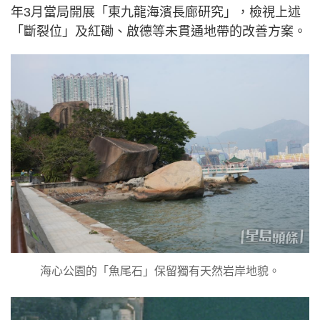
年3月當局開展「東九龍海濱長廊研究」，檢視上述
「斷裂位」及紅磡、啟德等未貫通地帶的改善方案。
海心公園的「魚尾石」保留獨有天然岩岸地貌。