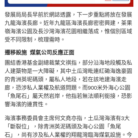
發展局局長早前於網誌透露，下一步重點將放在發展
九龍海濱長廊。近年九龍區海濱長廊密密興建，茶果
嶺海濱公園及長沙灣海濱花園相繼落成，惟個別區域
受不同限制，梳理需時。
遷移設施 煤氣公司反應正面
團結香港基金副總裁葉文祺指，部分沿海地段觸及私
人建築物是一大障礙，其中土瓜灣毗連紅磡海逸豪園
的青洲英坭碼頭，屬私人地段，若在該地建海濱走
廊，恐涉私人業權及航道問題。而900米外海心公園
「魚尾石」屬天然岩岸，他指若無法順利銜接，恐影
響海濱的連貫性。
海濱事務委員會主席何文堯亦指，土瓜灣海濱有3大
「斷裂位」，除青洲英泥碼頭及海心公園「魚尾
石」，尚有涉及私人業權的翔龍灣臨海煤氣設施。今