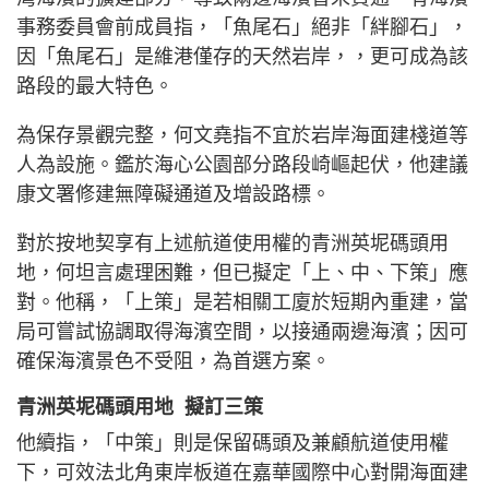
事務委員會前成員指，「魚尾石」絕非「絆腳石」，
因「魚尾石」是維港僅存的天然岩岸，，更可成為該
路段的最大特色。
為保存景觀完整，何文堯指不宜於岩岸海面建棧道等
人為設施。鑑於海心公園部分路段崎嶇起伏，他建議
康文署修建無障礙通道及增設路標。
對於按地契享有上述航道使用權的青洲英坭碼頭用
地，何坦言處理困難，但已擬定「上、中、下策」應
對。他稱，「上策」是若相關工廈於短期內重建，當
局可嘗試協調取得海濱空間，以接通兩邊海濱；因可
確保海濱景色不受阻，為首選方案。
青洲英坭碼頭用地 擬訂三策
他續指，「中策」則是保留碼頭及兼顧航道使用權
下，可效法北角東岸板道在嘉華國際中心對開海面建