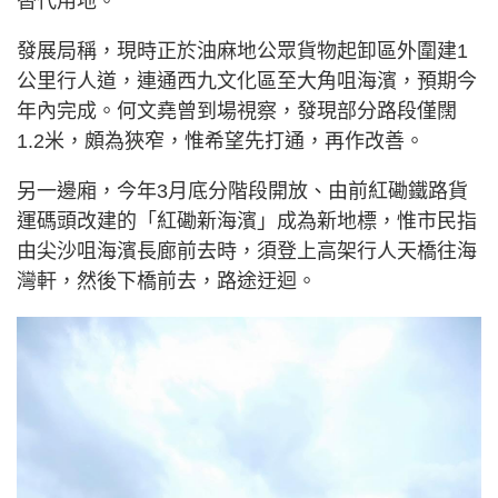
替代用地。
發展局稱，現時正於油麻地公眾貨物起卸區外圍建1
公里行人道，連通西九文化區至大角咀海濱，預期今
年內完成。何文堯曾到場視察，發現部分路段僅闊
1.2米，頗為狹窄，惟希望先打通，再作改善。
另一邊廂，今年3月底分階段開放、由前紅磡鐵路貨
運碼頭改建的「紅磡新海濱」成為新地標，惟市民指
由尖沙咀海濱長廊前去時，須登上高架行人天橋往海
灣軒，然後下橋前去，路途迂迴。