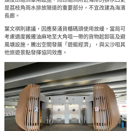
頭及昂船洲軍用設施，而昂船洲附近海岸的排水口更
是荔枝角雨水排放隧道的重要部分，不宜改建為海濱
長廊。
葉文祺則建議，因應葵涌貨櫃碼頭使用放緩，當局可
考慮適度搬遷油麻地至大角咀一帶的貨物起卸區及避
風塘設施，騰出空間發展「遊艇經濟」，與尖沙咀其
他旅遊景點發揮協同效應。