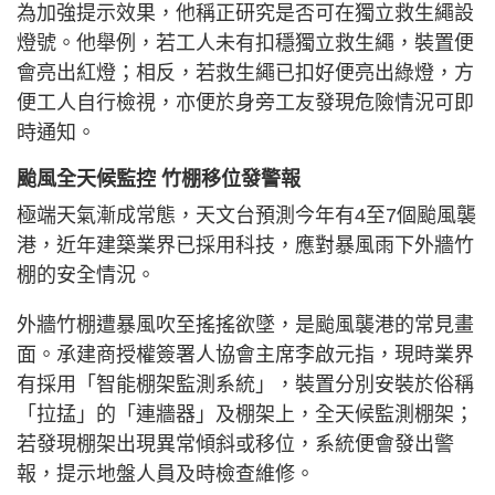
為加強提示效果，他稱正研究是否可在獨立救生繩設
燈號。他舉例，若工人未有扣穩獨立救生繩，裝置便
會亮出紅燈；相反，若救生繩已扣好便亮出綠燈，方
便工人自行檢視，亦便於身旁工友發現危險情況可即
時通知。
颱風全天候監控 竹棚移位發警報
極端天氣漸成常態，天文台預測今年有4至7個颱風襲
港，近年建築業界已採用科技，應對暴風雨下外牆竹
棚的安全情況。
外牆竹棚遭暴風吹至搖搖欲墜，是颱風襲港的常見畫
面。承建商授權簽署人協會主席李啟元指，現時業界
有採用「智能棚架監測系統」，裝置分別安裝於俗稱
「拉掹」的「連牆器」及棚架上，全天候監測棚架；
若發現棚架出現異常傾斜或移位，系統便會發出警
報，提示地盤人員及時檢查維修。