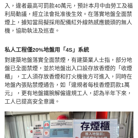
入，違者最高可罰款40萬元，預計本月中由勞工及福
利局動議，經立法會批准後生效。在落實地盤全面禁
煙上，據知當局擬採用配備紅外線熱感應鏡頭的無人
機，協助執法及巡查。
私人工程僅20%地盤用「4S」系統
對建築地盤落實全面禁煙，有建築業人士指，部分地
盤已全面禁煙，並於地盤出入口設存放香煙的「收煙
櫃」，工人須存放香煙和打火機後方可進入，同時在
地盤內張貼禁煙通告，如「違規者每枝香煙罰款1萬
元」，更有地盤鐵腕解僱違規工人，認為半年下來，
工人已提高安全意識。