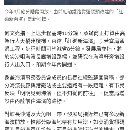
今年3月底分階段開放、由前紅磡鐵路貨運碼頭改建的「紅
磡新海濱」是新地標。
何文堯指，上述步程需時10分鐘，承辦商正打算由高
架行人天橋建樓梯，直達「紅磡新海濱」；若當局通
過工程，步程時間可望減省8分鐘。發展局亦指，將
於尖沙咀海濱長廊增設路標，並研究在海灣軒旁增設
行人出入口，預期今年內開通。
身兼海濱事務委員會成員的長春社總監蘇國賢稱，部
分海濱長廊與港鐵站或主要道路有一段距離，有市民
反映「明明見到海濱，但不知從何前往」，促當局增
設由內陸前往海濱的路標。
對於長沙灣及大角咀一帶，發展局指近年已有多段新
海濱開放，惟部分臨海地帶有其用途，如葵涌貨櫃碼