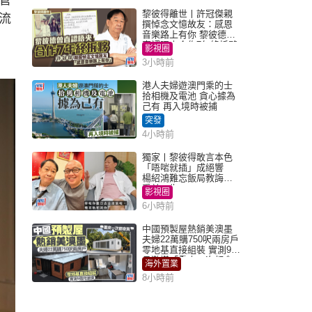
管
黎彼得離世丨許冠傑親
流
撰悼念文憶故友：感恩
音樂路上有你 黎彼德曾
直認唔夾合作7年終拆夥
影視圈
3小時前
港人夫婦遊澳門乘的士
拾相機及電池 貪心據為
己有 再入境時被捕
突發
4小時前
獨家丨黎彼得敢言本色
「唔啱就插」成絕響
楊紹鴻難忘飯局教誨：
受益一生
影視圈
6小時前
中國預製屋熱銷美澳墨
夫婦22萬購750呎兩房戶
零地基直接組裝 實測9個
月激讚「重來一次都會
海外置業
買」
8小時前