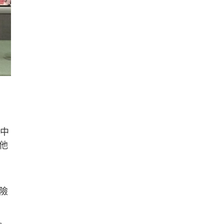
入中
他
險