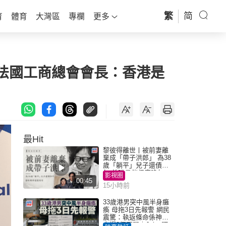
繁
简
育
體育
大灣區
專欄
更多
才 法國工商總會會長：香港是
最Hit
黎彼得離世丨被前妻離
棄成「帶子洪郎」 為38
歲「躺平」兒子還債多
年 曾盼尋伴侶度晚年
影視圈
00:45
15小時前
33歲港男突中風半身癱
瘓 母拖3日先報警 網民
震驚：執返條命係神蹟
自爆2個惡習｜Juicy叮