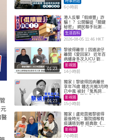
時事熱話
6小時前
港人反擊「假順豐」詐
騙！？ 公開騙徒「關鍵
秘密」 網民聯手玩謝：
練習緬甸語
生活百科
2026-08-05 11:46 HKT
黎彼得離世丨因通波仔
離開《愛回家》 近年百
病纏身多次入ICU 劉鑾
雄黃宗澤曾施援手
影視圈
01:23
14小時前
獨家丨黎彼得因病離世
享年76歲 鍾志光揭3月時
已中風 被封「鬼馬詞
人」與許冠傑多合作
影視圈
的管
01:23
15小時前
多元
獨家丨盧宛茵揭黎彼得
和醫
最後時光：醫院插喉有
痰講唔到嘢 經典歌《浪
子心聲》金句源自廟街
影視圈
睇相佬
7小時前