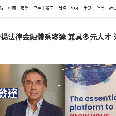
時
中國
國際
星島申訴王
財經
地產
生活
健康
教
專訪︱讚揚法律金融體系發達 兼具多元人