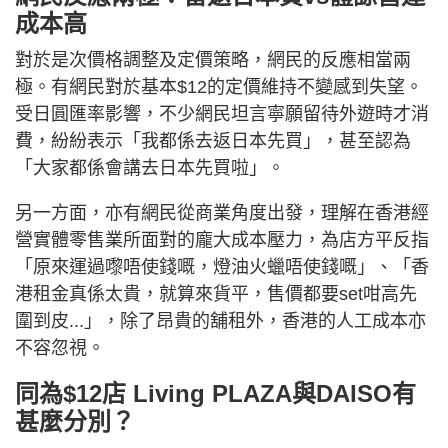
成本高
對於是次價格調整及定價策略，網民的反應相當兩
極。有網民對於基本$12的定價維持不變感到失望。
受日圓匯率影響，不少網民坦言寧願留待外遊時才消
費，紛紛表示「我都係去返日本先買」，甚至認為
「大家都係會講去日本先買啦」。
另一方面，亦有網民從商業角度出發，理解在香港經
營實體零售業所面對的龐大成本壓力，為店方平反指
「原來運過嚟唔使錢嘅，燈油火蠟唔使錢嘅」、「香
港租金真係太貴，就算來貨平，售價都要set咁高先
圍到皮...」，除了昂貴的舖租外，香港的人工成本亦
不容忽視。
同為$12店 Living PLAZA與DAISO有
甚麼分別？