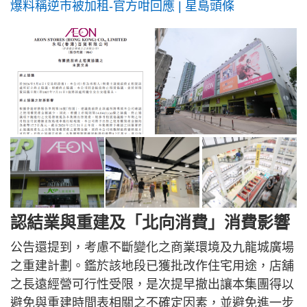
爆料稱逆市被加租-官方咁回應 | 星島頭條
認結業與重建及「北向消費」消費影響
公告還提到，考慮不斷變化之商業環境及九龍城廣場
之重建計劃。鑑於該地段已獲批改作住宅用途，店舖
之長遠經營可行性受限，是次提早撤出讓本集團得以
避免與重建時間表相關之不確定因素，並避免進一步