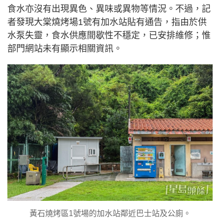
食水亦沒有出現異色、異味或異物等情況。不過，記
者發現大棠燒烤場1號有加水站貼有通告，指由於供
水泵失靈，食水供應間歇性不穩定，已安排維修；惟
部門網站未有顯示相關資訊。
黃石燒烤區1號場的加水站鄰近巴士站及公廁。