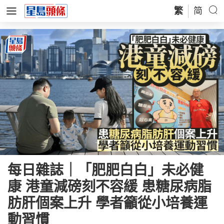
繁
简
每日雜誌｜「肥肥白白」未必健
康 港童減磅刻不容緩 患糖尿病脂
肪肝個案上升 學者籲從小培養運
動習慣