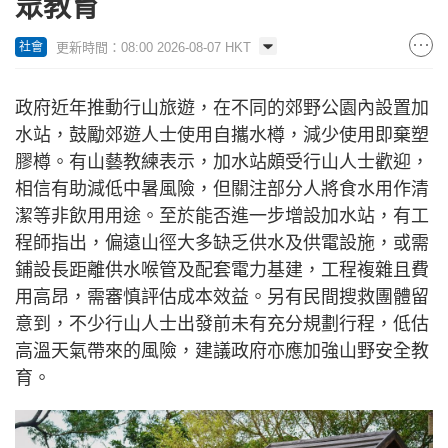
眾教育
更新時間：08:00 2026-08-07 HKT
社會
政府近年推動行山旅遊，在不同的郊野公園內設置加
水站，鼓勵郊遊人士使用自攜水樽，減少使用即棄塑
膠樽。有山藝教練表示，加水站頗受行山人士歡迎，
相信有助減低中暑風險，但關注部分人將食水用作清
潔等非飲用用途。至於能否進一步增設加水站，有工
程師指出，偏遠山徑大多缺乏供水及供電設施，或需
鋪設長距離供水喉管及配套電力基建，工程複雜且費
用高昂，需審慎評估成本效益。另有民間搜救團體留
意到，不少行山人士出發前未有充分規劃行程，低估
高溫天氣帶來的風險，建議政府亦應加強山野安全教
育。