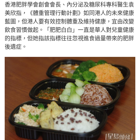
香港肥胖學會創會會長、內分泌及糖尿科專科醫生袁
美欣指，《體重管理行動計劃》如同港人的未來健康
藍圖，但港人要有效控制體重及維持健康，宜由改變
飲食習慣做起。「肥肥白白」一直是華人對兒童健康
的指標，但她指該指標往往忽視進食過量帶來的肥胖
後遺症。