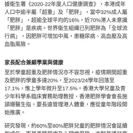
據衞生署《2020-22年度人口健康調查》，本港成年
人口中逾半屬「超重」及「肥胖」，當中32%成人屬
「肥胖」，超逾全球平均的16%，近70%港人未意識
「肥胖」是疾病。世界衞生組織已列肥胖為「全球流
行病」，因肥胖可增加中風，患糖尿病、高血壓及高
血脂風險。
家長配合兼顧學業與健康
至於學童超重及肥胖情況亦不容忽視，疫情期間超重
及肥胖的學童多達20%，至2023/24學年回落至
17.1%，惟上學年微升至17.5%。香港大學兒童及青
少年科學系臨床實務助理教授、香港肥胖學會會長施
頴珊醫生指，要長遠管理港人體重，應從童年階段開
始推廣。
研究發現，約60%至80%肥胖兒童的肥胖情況會延續