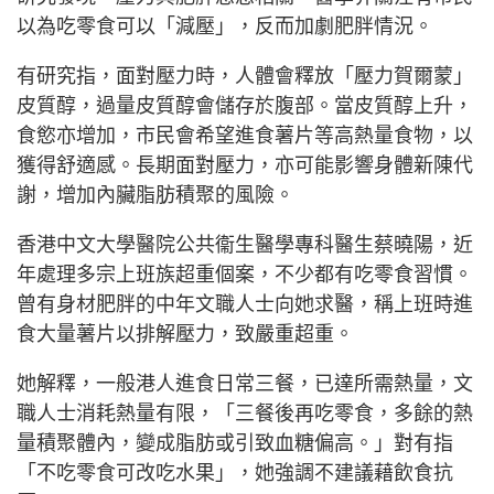
以為吃零食可以「減壓」，反而加劇肥胖情況。
有研究指，面對壓力時，人體會釋放「壓力賀爾蒙」
皮質醇，過量皮質醇會儲存於腹部。當皮質醇上升，
食慾亦增加，市民會希望進食薯片等高熱量食物，以
獲得舒適感。長期面對壓力，亦可能影響身體新陳代
謝，增加內臟脂肪積聚的風險。
香港中文大學醫院公共衞生醫學專科醫生蔡曉陽，近
年處理多宗上班族超重個案，不少都有吃零食習慣。
曾有身材肥胖的中年文職人士向她求醫，稱上班時進
食大量薯片以排解壓力，致嚴重超重。
她解釋，一般港人進食日常三餐，已達所需熱量，文
職人士消耗熱量有限，「三餐後再吃零食，多餘的熱
量積聚體內，變成脂肪或引致血糖偏高。」對有指
「不吃零食可改吃水果」，她強調不建議藉飲食抗