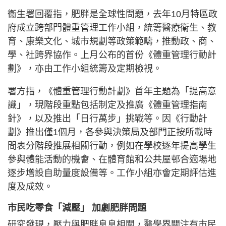
衞生署回覆指，肥胖是全球性問題，去年10月特區政
府成立跨部門體重管理工作小組，統籌醫療衞生、教
育、康樂文化、城市規劃等政策範疇，推動政、商、
學、社跨界協作。上月公布的首份《體重管理行動計
劃》，亦由工作小組統籌及定期檢視。
署方指，《體重管理行動計劃》首年主題為「提高意
識」，現階段重點包括制定及推廣《體重管理指南
針》，以及推出「日行萬步」挑戰等。因《行動計
劃》推出僅1個月，各參與決策局及部門正按所載時
間表分階段推展相關行動，例如在學校逐年提高學生
參與體能活動的機會、在體育館和公共屋邨合適場地
逐步增設自助量度設備等。工作小組亦會定期評估進
度及成效。
市民吃零食「減壓」 加劇肥胖問題
研究發現，壓力與肥胖息息相關，醫學界關注有市民