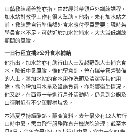
山藝教練趙善施亦指，由於經常帶領戶外訓練課程，
加水站對教學工作有很大幫助。他指，未有加水站之
前，教練需自行準備額外食水應付學員需要；現時若
學員食水不足，可就近於加水站補水，大大減低訓練
期間的風險。
一日行程宜攜2公升食水補給
他指出，加水站亦有助行山人士及越野跑人士補充食
水，降低中暑風險。惟他留意到，曾有攜帶露營裝備
的人士，將加水站的食水用作洗頭及清潔等其他用
途，擔心增加用水量及設施負荷，亦影響衞生情況。
他又說，在西貢一帶進行戶外活動時，仍見到公廁及
山徑附近有不少塑膠樽垃圾。
本港夏季持續酷熱。翻查資料，去年最少有12人於行
山時中暑，需由飛行服務隊直升機送院治理；截至本