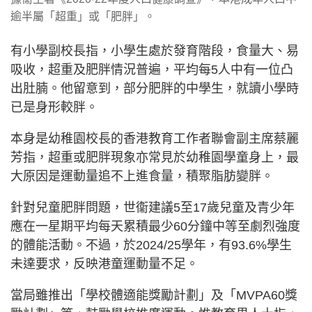
逾半屬「超重」或「肥胖」。
有小學副校長指，小學生處於發育階段，食量大、易
吸收，超重及肥胖情況普遍，平均每5人中有一位凸
出肚腩。他留意到，部分肥胖的中學生，就讀小學時
已是身形較胖。
本身是幼稚園校長的香港教育工作者聯會副主席蔡麗
芳指，超重或肥胖現象亦常見於幼稚園學童身上，最
大原因是運動量追不上進食量，積聚脂肪變胖。
針對兒童肥胖問題，世衞建議5至17歲兒童及青少年
應在一星期平均每天累積最少60分鐘中等至劇烈強度
的體能活動。不過，於2024/25學年，有93.6%學生
未達要求，反映港童運動量不足。
當局雖推出「學校體適能獎勵計劃」及「MVPA60獎