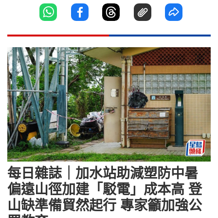
每日雜誌｜加水站助減塑防中暑
偏遠山徑加建「駁電」成本高 登
山缺準備貿然起行 專家籲加強公