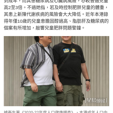
到成年，而其患糖尿病及心臟病風險，亦較普通兒童
高2至3倍。不過她指，若及時控制肥胖兒童的體重，
其患上新陳代謝疾病的風險會大大降低。近年本港錄
得年僅10歲的兒童患膽固醇過高、脂肪肝及糖尿病的
個案有所增加，敲響兒童肥胖問題警鐘。
據衞生署《2020-22年度人口健康調查》，本港成年人口中