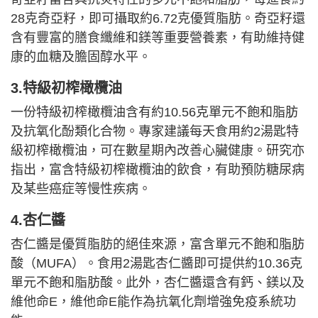
28克奇亞籽，即可攝取約6.72克優質脂肪。奇亞籽還
含有豐富的膳食纖維和鎂等重要營養素，有助維持健
康的血糖及膽固醇水平。
3.特級初榨橄欖油
一份特級初榨橄欖油含有約10.56克單元不飽和脂肪
及抗氧化酚類化合物。專家建議每天食用約2湯匙特
級初榨橄欖油，可在數星期內改善心臟健康。研究亦
指出，富含特級初榨橄欖油的飲食，有助預防糖尿病
及某些癌症等慢性疾病。
4.杏仁醬
杏仁醬是優質脂肪的絕佳來源，富含單元不飽和脂肪
酸（MUFA）。食用2湯匙杏仁醬即可提供約10.36克
單元不飽和脂肪酸。此外，杏仁醬還含有鈣、鎂以及
維他命E，維他命E能作為抗氧化劑增強免疫系統功