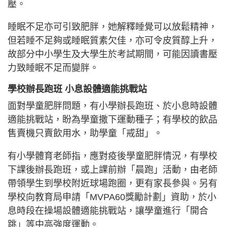
壓。
睡眠不足亦可引致肥胖，她解釋睡覺可以放鬆精神，
但若睡不足夠或睡眠質素欠佳，亦可令皮質醇上升，
故部分中小學生及大學生於考試期間，可能因讀書壓
力致睡眠不足而變胖。
學校辦長跑班 小息設體適能挑戰站
面對學童肥胖問題，有小學辦長跑班、於小息時設體
適能挑戰站，盼為學童撒下運動種子；有學校的飲品
售賣機只賣飲用水，助學童「戒甜」。
有小學體育老師指，應對疫後學童肥胖情況，有學校
下課後辦長跑班，或上課前辦「晨跑」活動，由老師
帶領學生到學校附近球場跑圈，更有家長參與。另有
學校向教育局申請「MVPA60獎勵計劃」資助，於小
息時段在操場設體適能挑戰站，讓學童進行「開合
跳」等中高強度運動。