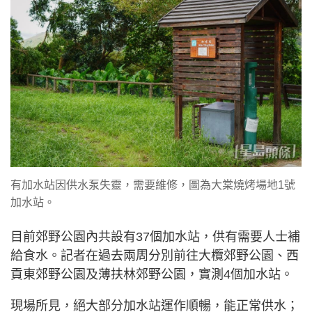
有加水站因供水泵失靈，需要維修，圖為大棠燒烤場地1號
加水站。
目前郊野公園內共設有37個加水站，供有需要人士補
給食水。記者在過去兩周分別前往大欖郊野公園、西
貢東郊野公園及薄扶林郊野公園，實測4個加水站。
現場所見，絕大部分加水站運作順暢，能正常供水；