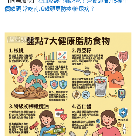
【同場加映】
降血壓護心臟必吃！營養師推介5種平
價罐頭 常吃南瓜罐頭更防癌/糖尿病？