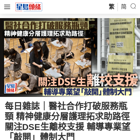
繁
简
每日雜誌｜醫社合作打破服務瓶
頸 精神健康分層護理拓求助路徑
關注DSE生離校支援 輔導專業望
「敲開」體制大門