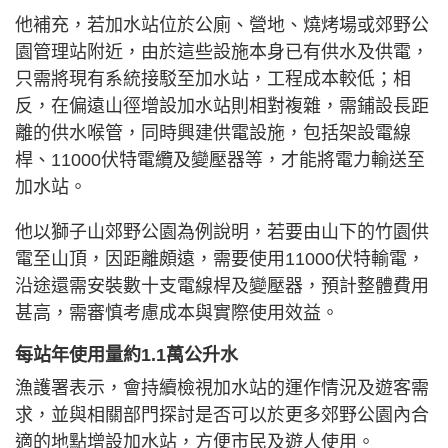
他補充，若加水站位於公廁、營地、燒烤場或郊野公
園管理站附近，由於這些設施本身已有供水及供電，
只需將現有系統接駁至加水站，工程成本較低；相
反，在偏遠山徑增設加水站則相對複雜，需鋪設長距
離的供水喉管，同時興建供電設施，包括架設電線
桿、11000伏特電纜及變壓器等，才能將電力輸送至
加水站。
他以獅子山郊野公園為例說明，若要由山下的竹園供
電至山頂，因距離頗遠，需要使用11000伏特輸電，
沿途還需安裝數十支電線桿及變壓器，預計整體費用
甚高，需審慎考慮成本與實際使用效益。
每站年使用量約1.1萬公升水
漁護署表示，會持續檢視加水站的運作情況及遊客需
求，並與相關部門探討是否可以於更多郊野公園內合
適的地點增設加水站，方便市民及遊人使用。