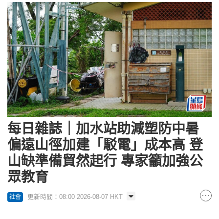
每日雜誌｜加水站助減塑防中暑
偏遠山徑加建「駁電」成本高 登
山缺準備貿然起行 專家籲加強公
眾教育
更新時間：08:00 2026-08-07 HKT
社會