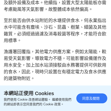
及額外設備及成本。他續指，設置大型太陽能板亦需
考慮颱風等天氣影響，故整體成本依然偏高。
至於能否由供水站附近的水塘提供食水，何永業指出
水中可能含有塵埃、沙石、昆蟲、樹葉、細菌及其他
雜質，必須經過過濾及消毒殺菌等程序，才能符合飲
用標準。
漁護署回覆指，其他電力供應方案，例如太陽能，較
易受天氣影響，導致電力不穩，可能影響設備運作及
用水安全，加上加水站須接駁由水務署提供可供飲用
的食水，因此，現時只設置在有穩定電力及食水供應
的建築物附近。
記者：潘明卉
本網站正使用 Cookies
同意及關閉
我們使用 Cookie 改善網站體驗。 繼續使用我們
的網站即表示您同意我們的 Cookie 政策。
↓追蹤《星島頭條》WhatsApp頻道↓