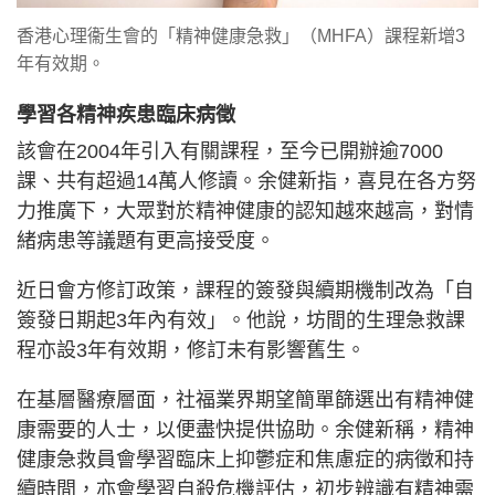
香港心理衞生會的「精神健康急救」（MHFA）課程新增3
年有效期。
學習各精神疾患臨床病徵
該會在2004年引入有關課程，至今已開辦逾7000
課、共有超過14萬人修讀。余健新指，喜見在各方努
力推廣下，大眾對於精神健康的認知越來越高，對情
緒病患等議題有更高接受度。
近日會方修訂政策，課程的簽發與續期機制改為「自
簽發日期起3年內有效」。他說，坊間的生理急救課
程亦設3年有效期，修訂未有影響舊生。
在基層醫療層面，社福業界期望簡單篩選出有精神健
康需要的人士，以便盡快提供協助。余健新稱，精神
健康急救員會學習臨床上抑鬱症和焦慮症的病徵和持
續時間，亦會學習自殺危機評估，初步辨識有精神需