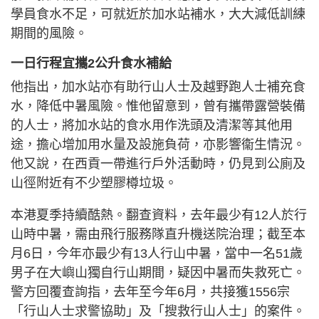
學員食水不足，可就近於加水站補水，大大減低訓練
期間的風險。
一日行程宜攜2公升食水補給
他指出，加水站亦有助行山人士及越野跑人士補充食
水，降低中暑風險。惟他留意到，曾有攜帶露營裝備
的人士，將加水站的食水用作洗頭及清潔等其他用
途，擔心增加用水量及設施負荷，亦影響衞生情況。
他又說，在西貢一帶進行戶外活動時，仍見到公廁及
山徑附近有不少塑膠樽垃圾。
本港夏季持續酷熱。翻查資料，去年最少有12人於行
山時中暑，需由飛行服務隊直升機送院治理；截至本
月6日，今年亦最少有13人行山中暑，當中一名51歲
男子在大嶼山獨自行山期間，疑因中暑而失救死亡。
警方回覆查詢指，去年至今年6月，共接獲1556宗
「行山人士求警協助」及「搜救行山人士」的案件。