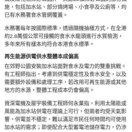
施，包括加水站、部分燒烤場、小食亭及公廁等，均
已有水務署食水管網覆蓋。
水務署每年按國際標準，透過隨機抽樣方式，在全港
約2.8萬個公眾可接觸的食水水龍頭進行水質檢測，
多年來所有樣本均符合本港食水標準。
再生能源供電供水整體本成偏高
在郊野公園安裝加水站面對食水及電力的雙重挑戰。
有工程師指出，考慮到供電穩定性及食水安全，以及
需要額外設備和處理工序，若改用可再生能源或其他
地方的水源，整體工程成本仍會偏高。
資深電機及屋宇裝備工程師何永業指，利用太陽能或
風能為加水站供電在理論上可行，但兩者均受天氣影
響，供電並不穩定，難以滿足市民任何時間均可使用
加水站的需求；即使配合大型蓄電池儲存電力，仍涉