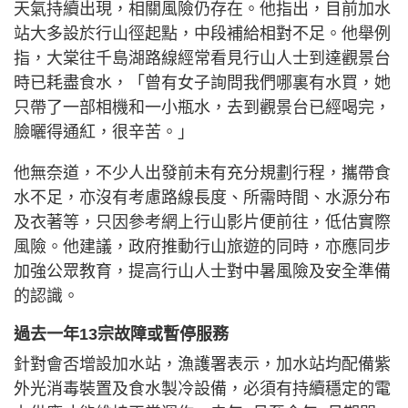
天氣持續出現，相關風險仍存在。他指出，目前加水
站大多設於行山徑起點，中段補給相對不足。他舉例
指，大棠往千島湖路線經常看見行山人士到達觀景台
時已耗盡食水，「曾有女子詢問我們哪裏有水買，她
只帶了一部相機和一小瓶水，去到觀景台已經喝完，
臉曬得通紅，很辛苦。」
他無奈道，不少人出發前未有充分規劃行程，攜帶食
水不足，亦沒有考慮路線長度、所需時間、水源分布
及衣著等，只因參考網上行山影片便前往，低估實際
風險。他建議，政府推動行山旅遊的同時，亦應同步
加強公眾教育，提高行山人士對中暑風險及安全準備
的認識。
過去一年13宗故障或暫停服務
針對會否增設加水站，漁護署表示，加水站均配備紫
外光消毒裝置及食水製冷設備，必須有持續穩定的電