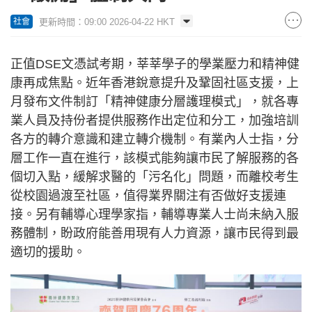
更新時間：09:00 2026-04-22 HKT
社會
正值DSE文憑試考期，莘莘學子的學業壓力和精神健
康再成焦點。近年香港銳意提升及鞏固社區支援，上
月發布文件制訂「精神健康分層護理模式」，就各專
業人員及持份者提供服務作出定位和分工，加強培訓
各方的轉介意識和建立轉介機制。有業內人士指，分
層工作一直在進行，該模式能夠讓市民了解服務的各
個切入點，緩解求醫的「污名化」問題，而離校考生
從校園過渡至社區，值得業界關注有否做好支援連
接。另有輔導心理學家指，輔導專業人士尚未納入服
務體制，盼政府能善用現有人力資源，讓市民得到最
適切的援助。