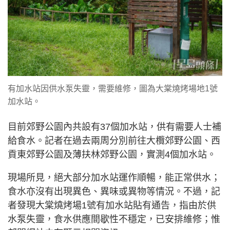
有加水站因供水泵失靈，需要維修，圖為大棠燒烤場地1號
加水站。
目前郊野公園內共設有37個加水站，供有需要人士補
給食水。記者在過去兩周分別前往大欖郊野公園、西
貢東郊野公園及薄扶林郊野公園，實測4個加水站。
現場所見，絕大部分加水站運作順暢，能正常供水；
食水亦沒有出現異色、異味或異物等情況。不過，記
者發現大棠燒烤場1號有加水站貼有通告，指由於供
水泵失靈，食水供應間歇性不穩定，已安排維修；惟