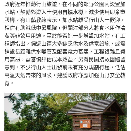
政府近年推動行山旅遊，在不同的郊野公園內設置加
水站，鼓勵郊遊人士使用自攜水樽，減少使用即棄塑
膠樽。有山藝教練表示，加水站頗受行山人士歡迎，
相信有助減低中暑風險，但關注部分人將食水用作清
潔等非飲用用途。至於能否進一步增設加水站，有工
程師指出，偏遠山徑大多缺乏供水及供電設施，或需
鋪設長距離供水喉管及配套電力基建，工程複雜且費
用高昂，需審慎評估成本效益。另有民間搜救團體留
意到，不少行山人士出發前未有充分規劃行程，低估
高溫天氣帶來的風險，建議政府亦應加強山野安全教
育。