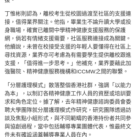
丁惟彬則認為，離校考生從校園過渡至社區的支援連
接，值得業界關注。他指，畢業生不論升讀大學或投
身職場，確實已離開中學精神健康支援服務的保護
網，倘若有情緒支援需要，社區服務連接成為關鍵。
他續說，未曾在校接受支援的年輕人要懂得在社區上
尋找資源，業界亦可考慮為有需要學生提供離校跟進
支援，「值得進一步思考。」他補充，業界要藉此加
強醫院、精神健康服務機構和ICCMW之間的聯繫。
「分層護理模式」散落整個香港社群，強調「以能力
為本」，以制訂各精神健康工作人員的資歷或培訓要
求和角色定位。據了解，去年精神健康諮詢委員會委
聘大學團隊就分層護理模式作研究，研究團隊透過訪
談及焦點小組形式，與不同範疇的香港持份者共同參
與協創過程，當中包括輔導專業團體代表，惟最終文
件未有確設涵蓋輔導專業人員在內。