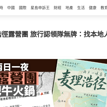
時
中國
國際
星島申訴王
財經
地產
生活
健康
教
浩徑露營團 旅行認領隊無牌：找本地人