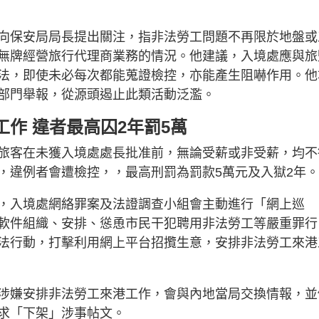
向保安局局長提出關注，指非法勞工問題不再限於地盤或
無牌經營旅行代理商業務的情況。他建議，入境處應與旅
法，即使未必每次都能蒐證檢控，亦能產生阻嚇作用。他
部門舉報，從源頭遏止此類活動泛濫。
作 違者最高囚2年罰5萬
旅客在未獲入境處處長批准前，無論受薪或非受薪，均不
，違例者會遭檢控，，最高刑罰為罰款5萬元及入獄2年。
，入境處網絡罪案及法證調查小組會主動進行「網上巡
軟件組織、安排、慫恿市民干犯聘用非法勞工等嚴重罪行
法行動，打擊利用網上平台招攬生意，安排非法勞工來港
涉嫌安排非法勞工來港工作，會與內地當局交換情報，並
求「下架」涉事帖文。