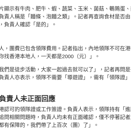
片顯示有牛肉、肥牛、蝦、蔬菜、玉米、菌菇、鵪鶉蛋、
負責人稱是「麵條、泡麵之類」。記者再查詢食材是否由
，負責人確認「是的」。
人，團費已包含領隊費用。記者指出，內地領隊不可在港
找香港本地人，一天都是2000（元）」。
我們是徒步活動，大家一起過去就可以了」，記者再問是
負責人亦表示，領隊不需要「導遊證」，需有「領隊證」
 負責人未正面回應
港認可的領隊證或工作簽證。負責人表示，領隊持有「進
追問相關問題時，負責人均未有正面確認，僅不停著記者
都有保障的，我們帶了上百次（團）了」。