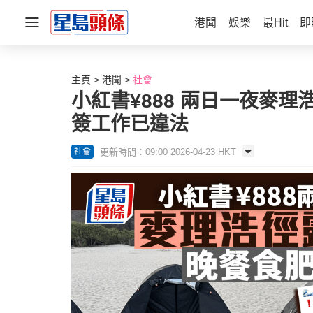
港聞
娛樂
最Hit
即
主頁
港聞
社會
小紅書¥888 兩日一夜麥理
簽工作已違法
更新時間：09:00 2026-04-23 HKT
社會