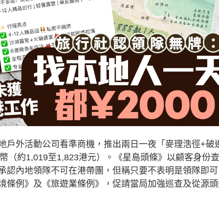
地戶外活動公司看準商機，推出兩日一夜「麥理浩徑+破
民幣（約1,019至1,823港元）。《星島頭條》以顧客身份
承認內地領隊不可在港帶團，但稱只要不表明是領隊即可
境條例》及《旅遊業條例》，促請當局加強巡查及從源頭