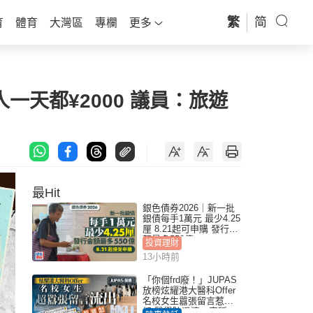
繁
简
育
體育
大灣區
專欄
更多
一天都¥2000 議員：旅遊
最Hit
銀色債券2026｜新一批
銀債每手1萬元 最少4.25
厘 8.21起可申購 發行金
額最多550億
投資理財
13小時前
「你個frd廢！」JUPAS
放榜炫耀港大醫科Offer
名校女生囂張留言惹眾
怒 醫學院澄清：宣稱