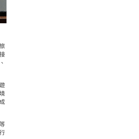
旅
接
、
遊
境
成
等
行