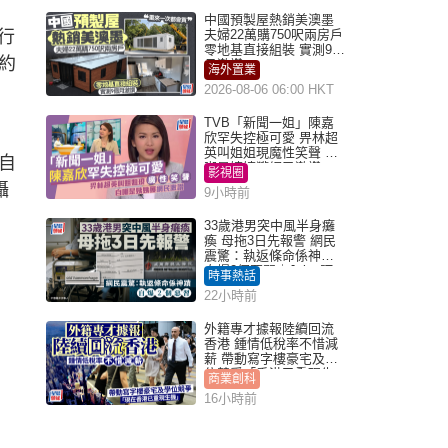
中國預製屋熱銷美澳墨
行
夫婦22萬購750呎兩房戶
零地基直接組裝 實測9個
約
月激讚
海外置業
2026-08-06 06:00 HKT
TVB「新聞一姐」陳嘉
欣罕失控極可愛 畀林超
英叫姐姐現魔性笑聲 自
自
嘲是姨姨獲網民激讚
影視圈
攝
9小時前
33歲港男突中風半身癱
瘓 母拖3日先報警 網民
震驚：執返條命係神蹟
自爆2個惡習｜Juicy叮
時事熱話
22小時前
外籍專才據報陸續回流
香港 鍾情低稅率不惜減
薪 帶動寫字樓豪宅及學
位競爭「香港已重現生
商業創科
機」
16小時前