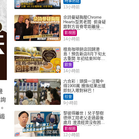
時事熱話
「40.5分獲錄取」不符事
13小時前
實｜Juicy叮
佘詩曼疑胸壓Chrome
Hearts型男老闆 俯身疑
跟對方背脊零距離接觸
網民驚呼：企側邊唔
影視圈
得？
14小時前
檀島咖啡餅店回歸港
島！預告新店8月下旬太
古重開 年初結束80年歷
史灣仔總店
飲食
14小時前
六合彩︱頭獎一注獨中
得1900萬 攪珠結果出爐
即刻入嚟對冧巴！
邊
社會
查詢
9小時前
。
黎彼得離世丨兒子黎樹
遏
德停工陪老父走過最後
歲月 澄清經濟沒有困
難：傳聞有誇張成份
影視圈
02:44
12小時前