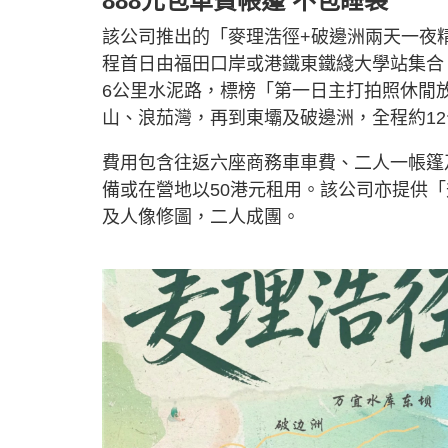
888元包車費帳篷 不包睡袋
該公司推出的「麥理浩徑+破邊洲兩天一夜精
程首日由福田口岸或港鐵東鐵綫大學站集合
6公里水泥路，標榜「第一日主打拍照休閒
山、浪茄灣，再到東壩及破邊洲，全程約1
費用包含往返六座商務車車費、二人一帳篷
備或在營地以50港元租用。該公司亦提供「
及人像修圖，二人成團。