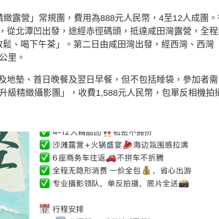
緻露營」常規團，費用為888元人民幣，4至12人成團。
，從北潭凹出發，途經赤徑碼頭，抵達咸田灣露營，全程
放鬆、喝下午茶」。第二日由咸田灣出發，經西灣、西灣
2公里。
及地墊、首日晚餐及翌日早餐，但不包括睡袋，參加者需
升級精緻攝影團」，收費1,588元人民幣，包單反相機拍