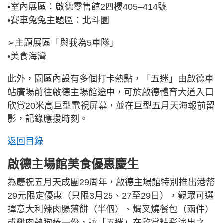
•室內展區：啟德零售館2四樓405–414號
•賽車兔兔主題區：北斗園
➢主題展區「與我為5車隊」
•美食海灣
此外，園區內設有多個打卡熱點，「五迷」由啟德車
站廣場前往啟德主場館途中，可於啟德體育大道入口
欣賞20米高巨型電視屏幕，並在巨型五月天海報前留
影，記錄應援時刻。
返回目錄
啟德主場館美食優惠慶生
為慶祝五月天成團29周年，啟德主場館特別推出港幣
29元限定優惠（只限3月25、27至29日），觀眾可選
擇意大利辣肉腸薄餅（半個）、焗叉燒餐包（兩件）
或雞肉熱狗棒一份，讓「五迷」在欣賞精彩演出之