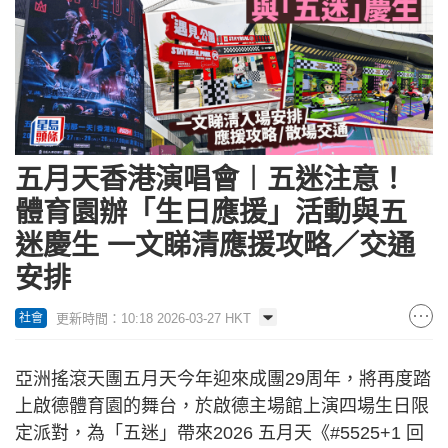
五月天香港演唱會︱五迷注意！
體育園辦「生日應援」活動與五
迷慶生 一文睇清應援攻略／交通
安排
更新時間：10:18 2026-03-27 HKT
社會
亞洲搖滾天團五月天今年迎來成團29周年，將再度踏
上啟德體育園的舞台，於啟德主場館上演四場生日限
定派對，為「五迷」帶來2026 五月天《#5525+1 回