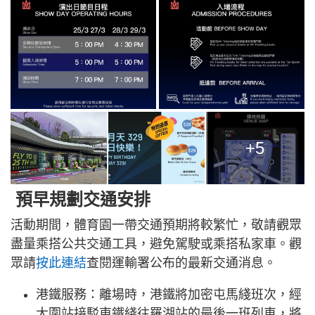
+5
預早規劃交通安排
活動期間，體育園一帶交通預期將較繁忙，敬請觀眾
盡量乘搭公共交通工具，避免駕駛或乘搭私家車。觀
眾請
按此連結
查閱運輸署公布的最新交通消息。
港鐵服務：離場時，港鐵將加密屯馬綫班次，經
大圍站接駁東鐵綫往羅湖站的最後一班列車，將