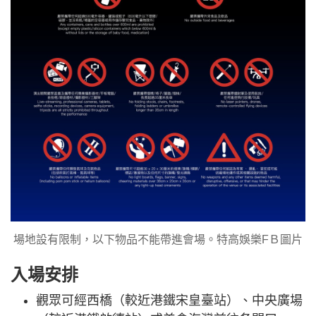
場地設有限制，以下物品不能帶進會場。特高娛樂FＢ圖片
入場安排
觀眾可經西橋（較近港鐵宋皇臺站）、中央廣場