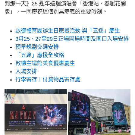
到那一天》25 週年巡迴演唱會「香港站．春暖花開
版」，一同慶祝這個別具意義的重要時刻。
啟德體育園辦生日應援活動 與「五迷」慶生
3月25、27至29日正場開場時間及閘口入場安排
預早規劃交通安排
「五迷」應援全攻略
啟德主場館美食優惠慶生
入場安排
行李寄存︱付費物品寄存處